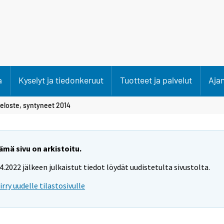
a
Kyselyt ja tiedonkeruut
Tuotteet ja palvelut
Aja
eloste, syntyneet 2014
ämä sivu on arkistoitu.
.4.2022 jälkeen julkaistut tiedot löydät uudistetulta sivustolta.
iirry uudelle tilastosivulle