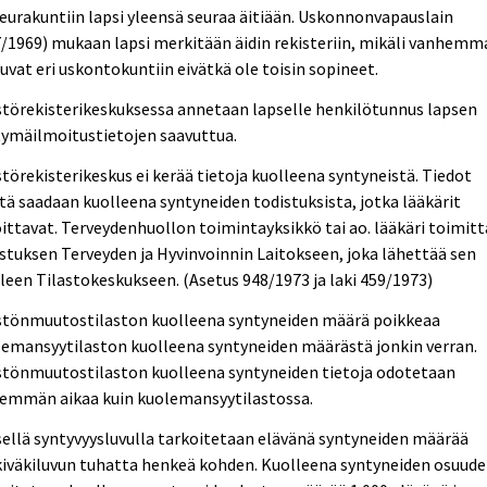
seurakuntiin lapsi yleensä seuraa äitiään. Uskonnonvapauslain
/1969) mukaan lapsi merkitään äidin rekisteriin, mikäli vanhemm
uvat eri uskontokuntiin eivätkä ole toisin sopineet.
törekisterikeskuksessa annetaan lapselle henkilötunnus lapsen
tymäilmoitustietojen saavuttua.
törekisterikeskus ei kerää tietoja kuolleena syntyneistä. Tiedot
tä saadaan kuolleena syntyneiden todistuksista, jotka lääkärit
oittavat. Terveydenhuollon toimintayksikkö tai ao. lääkäri toimit
stuksen Terveyden ja Hyvinvoinnin Laitokseen, joka lähettää sen
leen Tilastokeskukseen. (Asetus 948/1973 ja laki 459/1973)
stönmuutostilaston kuolleena syntyneiden määrä poikkeaa
emansyytilaston kuolleena syntyneiden määrästä jonkin verran.
stönmuutostilaston kuolleena syntyneiden tietoja odotetaan
yemmän aikaa kuin kuolemansyytilastossa.
sellä syntyvyysluvulla tarkoitetaan elävänä syntyneiden määrää
iväkiluvun tuhatta henkeä kohden. Kuolleena syntyneiden osuude