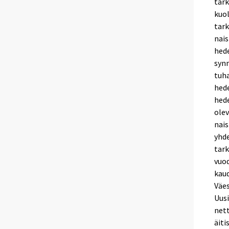
tark
kuol
tark
nais
hede
syn
tuha
hede
hede
olev
nais
yhde
tark
vuo
kaud
Väes
Uusi
nett
äiti