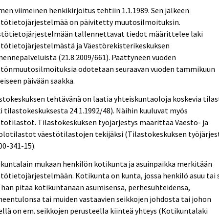
en viimeinen henkikirjoitus tehtiin 1.1.1989. Sen jälkeen
tötietojärjestelmää on päivitetty muutosilmoituksin.
tötietojärjestelmään tallennettavat tiedot määrittelee laki
tötietojärjestelmästä ja Väestörekisterikeskuksen
ennepalveluista (21.8.2009/661). Päättyneen vuoden
stönmuutosilmoituksia odotetaan seuraavan vuoden tammikuun
eiseen päivään saakka.
stokeskuksen tehtävänä on laatia yhteiskuntaoloja koskevia tilas
i tilastokeskuksesta 24.1.1992/48). Näihin kuuluvat myös
tötilastot. Tilastokeskuksen työjärjestys määrittää Väestö- ja
olotilastot väestötilastojen tekijäksi (Tilastokeskuksen työjärjes
00-341-15).
ikuntalain mukaan henkilön kotikunta ja asuinpaikka merkitään
tötietojärjestelmään. Kotikunta on kunta, jossa henkilö asuu tai 
 hän pitää kotikuntanaan asumisensa, perhesuhteidensa,
eentulonsa tai muiden vastaavien seikkojen johdosta tai johon
llä on em. seikkojen perusteella kiinteä yhteys (Kotikuntalaki