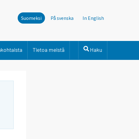
Suomeksi
På svenska
In English
nkohtaista
Tietoa meistä
Haku