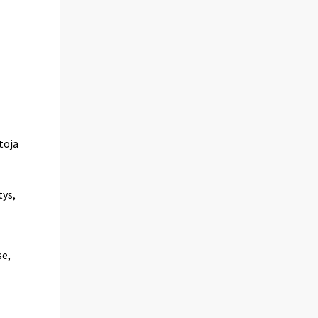
toja
tys,
se,