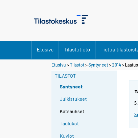
Etusivu
Tilastotieto
Tietoa tilastoist
Y
Etusivu
>
Tilastot
>
Syntyneet
>
2014
> Laatus
o
TILASTOT
u
a
Syntyneet
r
T
e
Julkistukset
5
m
Katsaukset
o
S
v
Taulukot
i
n
Kuviot