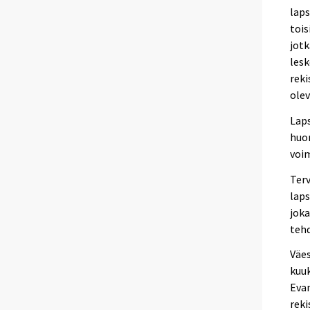
laps
tois
jotk
lesk
reki
olev
Laps
huom
voim
Ter
laps
joka
tehd
Väes
kuu
Evan
reki