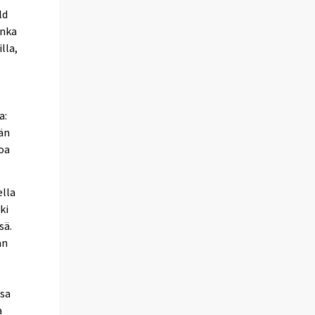
ld
onka
lla,
a:
än
koa
ella
ki
sä.
an
nsa
a