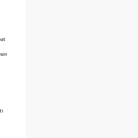
vat
vain
ti