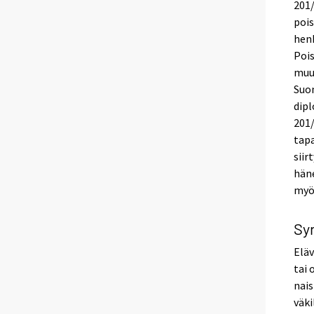
201/
pois
henk
Pois
muu
Suo
dipl
201
tap
sii
hän
myö
Sy
Eläv
tai 
nai
väki