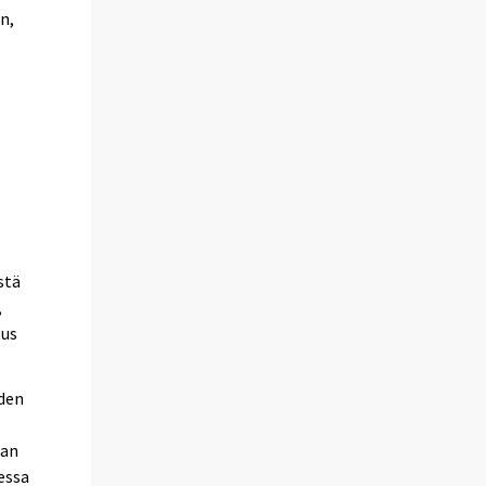
n,
stä
,
tus
hden
aan
essa