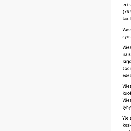
eri 
(767
kuul
Väes
syn
Väes
näis
kirj
todi
edel
Väe
kuol
Väe
lyh
Ylei
kesk