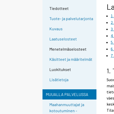
g
La
Tiedotteet
t
1
o
Tuote- ja palvelutarjonta
a
2
n
Kuvaus
3
o
4
Laatuselosteet
t
5
h
6
Menetelmäselosteet
e
7
r
Käsitteet ja määritelmät
s
1.
Luokitukset
e
r
Suom
Lisätietoja
v
mais
i
tiet
MUUALLA PALVELUSSA
c
väes
e
kes
Maahanmuuttajat ja
.
Tila
kotoutuminen -