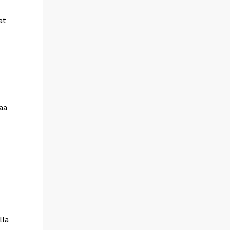
at
taa
lla