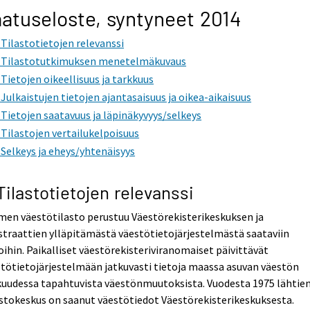
atuseloste, syntyneet 2014
. Tilastotietojen relevanssi
. Tilastotutkimuksen menetelmäkuvaus
. Tietojen oikeellisuus ja tarkkuus
. Julkaistujen tietojen ajantasaisuus ja oikea-aikaisuus
. Tietojen saatavuus ja läpinäkyvyys/selkeys
. Tilastojen vertailukelpoisuus
. Selkeys ja eheys/yhtenäisyys
 Tilastotietojen relevanssi
en väestötilasto perustuu Väestörekisterikeskuksen ja
traattien ylläpitämästä väestötietojärjestelmästä saataviin
oihin. Paikalliset väestörekisteriviranomaiset päivittävät
tötietojärjestelmään jatkuvasti tietoja maassa asuvan väestön
kuudessa tapahtuvista väestönmuutoksista. Vuodesta 1975 lähtie
stokeskus on saanut väestötiedot Väestörekisterikeskuksesta.