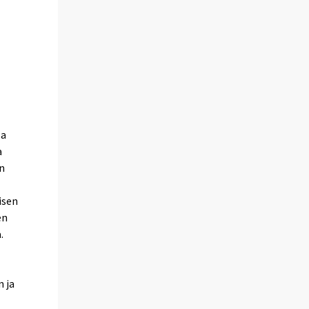
n
sa
a
n
isen
en
.
n ja