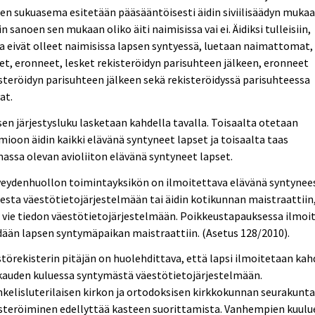
en sukuasema esitetään pääsääntöisesti äidin siviilisäädyn mukaa
in sanoen sen mukaan oliko äiti naimisissa vai ei. Äidiksi tulleisiin,
a eivät olleet naimisissa lapsen syntyessä, luetaan naimattomat,
et, eronneet, lesket rekisteröidyn parisuhteen jälkeen, eronneet
steröidyn parisuhteen jälkeen sekä rekisteröidyssä parisuhteessa
at.
en järjestysluku lasketaan kahdella tavalla. Toisaalta otetaan
ioon äidin kaikki elävänä syntyneet lapset ja toisaalta taas
assa olevan avioliiton elävänä syntyneet lapset.
veydenhuollon toimintayksikön on ilmoitettava elävänä syntynee
esta väestötietojärjestelmään tai äidin kotikunnan maistraattiin
 vie tiedon väestötietojärjestelmään. Poikkeustapauksessa ilmoi
ään lapsen syntymäpaikan maistraattiin. (Asetus 128/2010).
törekisterin pitäjän on huolehdittava, että lapsi ilmoitetaan ka
kauden kuluessa syntymästä väestötietojärjestelmään.
kelisluterilaisen kirkon ja ortodoksisen kirkkokunnan seurakunt
steröiminen edellyttää kasteen suorittamista. Vanhempien kuulu