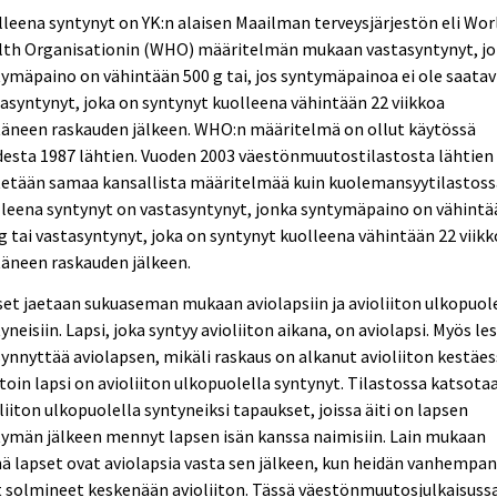
leena syntynyt on YK:n alaisen Maailman terveysjärjestön eli Wor
lth Organisationin (WHO) määritelmän mukaan vastasyntynyt, j
ymäpaino on vähintään 500 g tai, jos syntymäpainoa ei ole saatavi
asyntynyt, joka on syntynyt kuolleena vähintään 22 viikkoa
täneen raskauden jälkeen. WHO:n määritelmä on ollut käytössä
esta 1987 lähtien. Vuoden 2003 väestönmuutostilastosta lähtien
tetään samaa kansallista määritelmää kuin kuolemansyytilastoss
leena syntynyt on vastasyntynyt, jonka syntymäpaino on vähintä
g tai vastasyntynyt, joka on syntynyt kuolleena vähintään 22 viik
äneen raskauden jälkeen.
et jaetaan sukuaseman mukaan aviolapsiin ja avioliiton ulkopuol
yneisiin. Lapsi, joka syntyy avioliiton aikana, on aviolapsi. Myös les
synnyttää aviolapsen, mikäli raskaus on alkanut avioliiton kestäes
oin lapsi on avioliiton ulkopuolella syntynyt. Tilastossa katsota
liiton ulkopuolella syntyneiksi tapaukset, joissa äiti on lapsen
ymän jälkeen mennyt lapsen isän kanssa naimisiin. Lain mukaan
 lapset ovat aviolapsia vasta sen jälkeen, kun heidän vanhempa
 solmineet keskenään avioliiton. Tässä väestönmuutosjulkaisuss