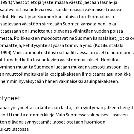
1994.) Väestötietojärjestelmässä väestö jaetaan läsnä- ja
saoleviin. Läsnäolevia ovat kaikki maassa vakinaisesti asuvat
ilöt. He ovat joko Suomen kansalaisia tai ulkomaalaisia.
saolevaan väestöön siirretään Suomen kansalainen, joka
ttaessaan on ilmoittanut olevansa vähintään vuoden poissa
mesta. Poikkeuksen muodostavat ne Suomen kansalaiset, jotka o
omaatteja, kehitysyhteistyössä toimivia yms. (Kotikuntalaki
/1994). Väestönmuutostilastoa laadittaessa on otettu huomioon 
ahtumahetkellä läsnäolevien väestönmuutokset. Henkilön
rtyminen muualta Suomeen luetaan mukaan väestötilastoon, jos
en muuttoilmoituksella kotipaikakseen ilmoittama asuinpaikka
hemmin hyväksytään hänen vakinaiseksi asuinpaikakseen.
ntyneet
änä syntyneellä tarkoitetaan lasta, joka syntymän jälkeen hengit
osoitti muita elonmerkkejä. Vain Suomessa vakinaisesti asuvien
sten elävänä synnyttämät lapset otetaan huomioon
lukutilastossa.