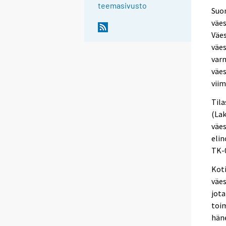
teemasivusto
Suom
väes
Väes
väes
varm
väe
viim
Tila
(Lak
väes
elin
TK-
Kot
väes
jota
toim
häne