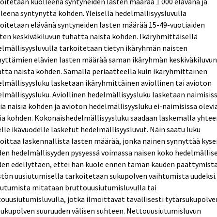
oitetaan kuolleena syntyneiden lasten määrää 1 000 elävänä ja
leena syntynyttä kohden. Yleisellä hedelmällisyysluvulla
oitetaan elävänä syntyneiden lasten määrää 15-49-vuotiaiden
ten keskiväkiluvun tuhatta naista kohden. Ikäryhmittäisellä
lmällisyysluvulla tarkoitetaan tietyn ikäryhmän naisten
nyttämien elävien lasten määrää saman ikäryhmän keskiväkiluvu
tta naista kohden. Samalla periaatteella kuin ikäryhmittäinen
lmällisyysluku lasketaan ikäryhmittäinen aviollinen tai avioton
lmällisyysluku. Aviollinen hedelmällisyysluku lasketaan naimisis
ia naisia kohden ja avioton hedelmällisyysluku ei-naimisissa olevi
ia kohden. Kokonaishedelmällisyysluku saadaan laskemalla yhtee
lle ikävuodelle lasketut hedelmällisyysluvut. Näin saatu luku
oittaa laskennallista lasten määrää, jonka nainen synnyttää kyse
den hedelmällisyyden pysyessä voimassa naisen koko hedelmällis
en edellyttäen, ettei hän kuole ennen tämän kauden päättymistä
tön uusiutumisella tarkoitetaan sukupolven vaihtumista uudeksi.
utumista mitataan bruttouusiutumisluvulla tai
ouusiutumisluvulla, jotka ilmoittavat tavallisesti tytärsukupolve
sukupolven suuruuden välisen suhteen. Nettouusiutumisluvun