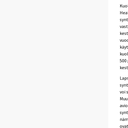
Kuol
Hea
synt
vast
kes
vuod
käy
kuol
500 
kest
Laps
synt
voi 
Muut
avio
synt
nämä
ovat