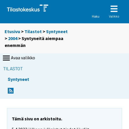
Valikko
Haku
Etusivu
>
Tilastot
>
Syntyneet
>
2004
> Syntyneitä aiempaa
enemmän
Avaa valikko
TILASTOT
Syntyneet
S
S
i
i
i
i
r
r
r
r
y
y
Tämä sivu on arkistoitu.
t
t