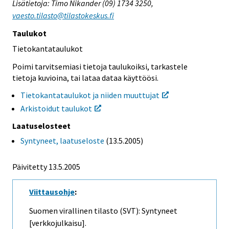
Lisätietoja: Timo Nikander (09) 1734 3250,
vaesto.tilasto@tilastokeskus.fi
Taulukot
Tietokantataulukot
Poimi tarvitsemiasi tietoja taulukoiksi, tarkastele
tietoja kuvioina, tai lataa dataa käyttöösi.
Tietokantataulukot ja niiden muuttujat
Arkistoidut taulukot
Laatuselosteet
Syntyneet, laatuseloste
(13.5.2005)
Päivitetty
13.5.2005
Viittausohje
:
Suomen virallinen tilasto (SVT): Syntyneet
[verkkojulkaisu].