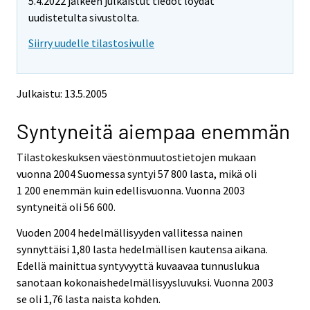
5.4.2022 jälkeen julkaistut tiedot löydät
t
t
o
o
uudistetulta sivustolta.
i
i
Siirry uudelle tilastosivulle
s
s
e
e
e
e
n
n
Julkaistu: 13.5.2005
p
p
a
a
Syntyneitä aiempaa enemmän
l
l
v
v
e
e
Tilastokeskuksen väestönmuutostietojen mukaan
l
l
vuonna 2004 Suomessa syntyi 57 800 lasta, mikä oli
u
u
1 200 enemmän kuin edellisvuonna. Vuonna 2003
u
u
syntyneitä oli 56 600.
n
n
.
.
Vuoden 2004 hedelmällisyyden vallitessa nainen
synnyttäisi 1,80 lasta hedelmällisen kautensa aikana.
Edellä mainittua syntyvyyttä kuvaavaa tunnuslukua
sanotaan kokonaishedelmällisyysluvuksi. Vuonna 2003
se oli 1,76 lasta naista kohden.