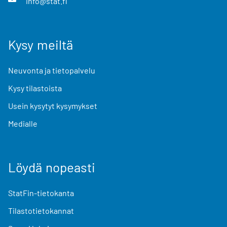
info@stat.fi
Kysy meiltä
Neuvonta ja tietopalvelu
Kysy tilastoista
Usein kysytyt kysymykset
Medialle
Löydä nopeasti
StatFin-tietokanta
Tilastotietokannat