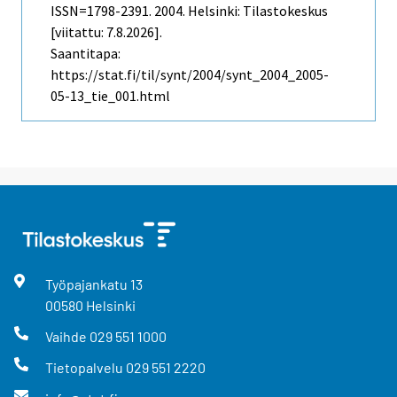
ISSN=1798-2391. 2004. Helsinki: Tilastokeskus
[viitattu: 7.8.2026].
Saantitapa:
https://stat.fi/til/synt/2004/synt_2004_2005-
05-13_tie_001.html
Työpajankatu
13
00580
Helsinki
Vaihde
029 551 1000
Tietopalvelu
029 551 2220