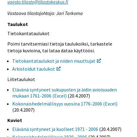
vaesto.tilasto@tilastokeskus.fi
Vastaava tilastojohtaja: Jari Tarkoma
Taulukot
Tietokantataulukot
Poimi tarvitsemiasi tietoja taulukoiksi, tarkastele
tietoja kuvioina, tai lataa dataa käyttöösi.
Tietokantataulukot ja niiden muuttujat
Arkistoidut taulukot
Liitetaulukot
Elävänä syntyneet sukupuolen ja äidin avioisuuden
mukaan 1761-2006 (Excel)
(20.4.2007)
Kokonaishedelmällisyys vuosina 1776-2006 (Excel)
(20.4.2007)
Kuviot
Elävänä syntyneet ja kuolleet 1971 - 2006
(20.4.2007)
Kokonaishedelmällisyys 1920 - 2006
(20.4.2007)