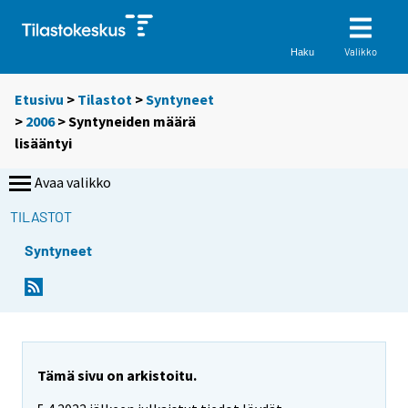
Valikko
Haku
Etusivu
>
Tilastot
>
Syntyneet
>
2006
> Syntyneiden määrä
lisääntyi
Avaa valikko
TILASTOT
Syntyneet
S
S
i
i
i
i
r
r
r
r
y
y
Tämä sivu on arkistoitu.
t
t