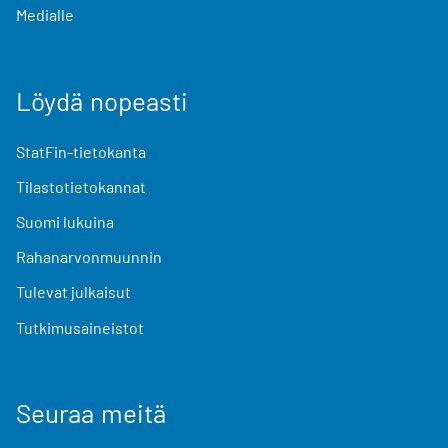
Medialle
Löydä nopeasti
StatFin-tietokanta
Tilastotietokannat
Suomi lukuina
Rahanarvonmuunnin
Tulevat julkaisut
Tutkimusaineistot
Seuraa meitä