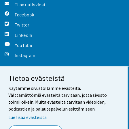
Tilaa uutisviesti
Facebook
Twitter
LinkedIn
YouTube
Instagram
Tietoa evästeistä
Yhteystiedot
Käytämme sivustollamme evästeitä.
Palaute
Välttämättömiä evästeitä tarvitaan, jotta sivusto
toimii oikein. Muita evästeitä tarvitaan videoiden,
Käyttöehdot
podcastien ja palautepalvelun esittämiseen.
Tietosuoja
Lue lisää evästeistä.
Saavutettavuus