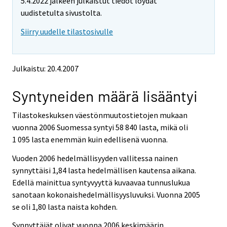
5.4.2022 jälkeen julkaistut tiedot löydät
t
t
o
o
uudistetulta sivustolta.
i
i
Siirry uudelle tilastosivulle
s
s
e
e
e
e
n
n
Julkaistu: 20.4.2007
p
p
a
a
Syntyneiden määrä lisääntyi
l
l
v
v
e
e
Tilastokeskuksen väestönmuutostietojen mukaan
l
l
vuonna 2006 Suomessa syntyi 58 840 lasta, mikä oli
u
u
1 095 lasta enemmän kuin edellisenä vuonna.
u
u
n
n
Vuoden 2006 hedelmällisyyden vallitessa nainen
.
.
synnyttäisi 1,84 lasta hedelmällisen kautensa aikana.
Edellä mainittua syntyvyyttä kuvaavaa tunnuslukua
sanotaan kokonaishedelmällisyysluvuksi. Vuonna 2005
se oli 1,80 lasta naista kohden.
Synnyttäjät olivat vuonna 2006 keskimäärin