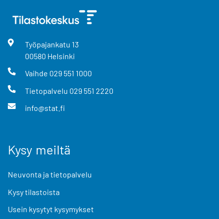
Työpajankatu
13
00580
Helsinki
Vaihde
029 551 1000
Tietopalvelu
029 551 2220
info@stat.fi
Kysy meiltä
Neuvonta ja tietopalvelu
Kysy tilastoista
Usein kysytyt kysymykset