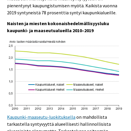
e
e
r
pienentynyt kaupungistumisen myötä. Kaikista vuonna
.
.
v
2019 syntyneistä 78 prosenttia syntyi kaupunkialueille.
i
Naisten ja miesten kokonaishedelmällisyysluku
c
kaupunki- ja maaseutualueilla 2010–2019
e
.
Kaupunki-maaseutu-luokituksella
on mahdollista
tarkastella syntyvyyttä alueellisesti hallinnollisista
aluerajoista riippumatta. Tarkastelussa seitsemän