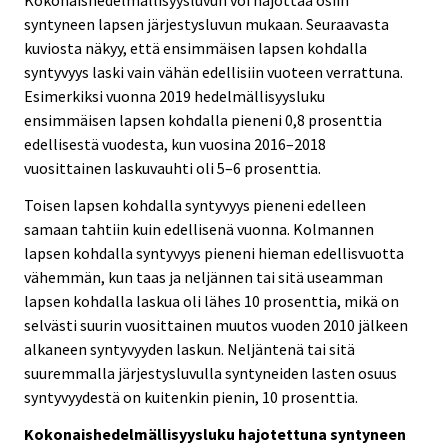
syntyneen lapsen järjestysluvun mukaan. Seuraavasta
kuviosta näkyy, että ensimmäisen lapsen kohdalla
syntyvyys laski vain vähän edellisiin vuoteen verrattuna.
Esimerkiksi vuonna 2019 hedelmällisyysluku
ensimmäisen lapsen kohdalla pieneni 0,8 prosenttia
edellisestä vuodesta, kun vuosina 2016–2018
vuosittainen laskuvauhti oli 5–6 prosenttia.
Toisen lapsen kohdalla syntyvyys pieneni edelleen
samaan tahtiin kuin edellisenä vuonna. Kolmannen
lapsen kohdalla syntyvyys pieneni hieman edellisvuotta
vähemmän, kun taas ja neljännen tai sitä useamman
lapsen kohdalla laskua oli lähes 10 prosenttia, mikä on
selvästi suurin vuosittainen muutos vuoden 2010 jälkeen
alkaneen syntyvyyden laskun. Neljäntenä tai sitä
suuremmalla järjestysluvulla syntyneiden lasten osuus
syntyvyydestä on kuitenkin pienin, 10 prosenttia.
Kokonaishedelmällisyysluku hajotettuna syntyneen