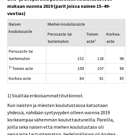
mukaan vuonna 2019 (parit joissa nainen 15–49-
vuotias)
Naisen
Miehen koulutusaste
koulutusaste
Perusaste tai
Toinen
Korkea-
tuntematon
aste¹
aste
Perusaste tai
tuntematon
152
128
96
1)
Toinen aste
109
107
88
Korkea-aste
84
81
85
1) Sisältää erikoisammattitutkinnot.
Kun naisten ja miesten koulutustasoa katsotaan
yhdessä, nähdään syntyvyyden olleen vuonna 2019
korkeampaa vähemmän kouluttautuneilla. Pareilla,
joilla sekä naisen että miehen koulutustaso oli
perusaste tai tuntematon, hedelmällisyys oli korkea,