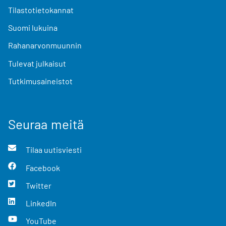
Tilastotietokannat
Suomi lukuina
Rahanarvonmuunnin
Tulevat julkaisut
Tutkimusaineistot
Seuraa meitä
Tilaa uutisviesti
Facebook
Twitter
LinkedIn
YouTube