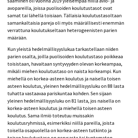
saaminen oli vuonna 2019 yleisempää niillä avio- ja
avopareilla, joissa puolisoiden koulutustasot ovat
samat tai lähellä toisiaan. Tällaisia koulutustasoltaan
samankaltaisia pareja oli myös määrällisesti enemmän
verrattuna koulutukseltaan heterogeenisten parien
määrään.
Kun yleistä hedelmällisyyslukua tarkastellaan niiden
parien osalta, joilla puolisoiden koulutustaso poikkeaa
toisistaan, havaitaan syntyvyyden olevan korkeampaa,
mikäli miehen koulutustaso on naista korkeampi. Kun
miehellä on korkea-asteen koulutus ja naisella toisen
asteen koulutus, yleinen hedelmällisyysluku on 88 lasta
tuhatta vastaavaa pariskuntaa kohden. Sen sijaan
yleinen hedelmällisyysluku on 81 lasta, jos naisella on
korkea-asteen koulutus ja miehellä toisen asteen
koulutus. Sama ilmiö toteutuu muissakin
koulutusryhmissä, esimerkiksi niillä pareilla, joista
toisella osapuolella on korkea-asteen tutkinto ja
toisen koulutustaso on perusaste tai tuntematon.