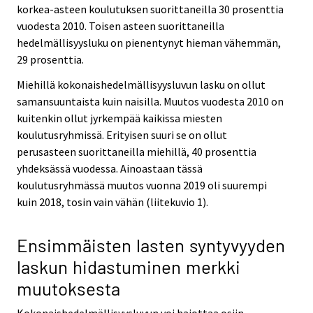
korkea-asteen koulutuksen suorittaneilla 30 prosenttia
vuodesta 2010. Toisen asteen suorittaneilla
hedelmällisyysluku on pienentynyt hieman vähemmän,
29 prosenttia.
Miehillä kokonaishedelmällisyysluvun lasku on ollut
samansuuntaista kuin naisilla. Muutos vuodesta 2010 on
kuitenkin ollut jyrkempää kaikissa miesten
koulutusryhmissä. Erityisen suuri se on ollut
perusasteen suorittaneilla miehillä, 40 prosenttia
yhdeksässä vuodessa. Ainoastaan tässä
koulutusryhmässä muutos vuonna 2019 oli suurempi
kuin 2018, tosin vain vähän (liitekuvio 1).
Ensimmäisten lasten syntyvyyden
laskun hidastuminen merkki
muutoksesta
Kokonaishedelmällisyysluvun voi hajottaa osiin