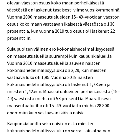
olevan väestön osuus koko maan perheikäisestä
väestöstä on laskenut tasaisesti viime vuosikymmeninä.
Vuonna 2000 maaseutualueiden 15–49-vuotiaan väestön
osuus koko maan vastaavan ikäisestä väestöstä oli 30
prosenttia, kun vuonna 2019 tuo osuus oli laskenut 22
prosenttiin.
Sukupuolten välinen ero kokonaishedelmällisyydessä
on maaseutualueilla suurempi kuin kaupunkialueilla.
Vuonna 2010 maaseutualueilla asuvien naisten
kokonaishedelmällisyysluku oli 2,29, kun miesten
vastaava luku oli 1,95. Vuonna 2019 naisten
kokonaishedelmällisyysluku oli laskenut 1,73:een ja
miesten 1,42:een. Maaseutualueiden perheikäisestä (15–
49) väestöstä miehiä oli 53 prosenttia. Määrällisesti
maaseutualueilla oli 15–49-vuotiaita miehiä 28 800
enemmän kuin vastaavan ikäisiä naisia.
Kaupunkialueilla sekä naisten että miesten
kokonaishedelmällisyysluku on verrattain alhainen.