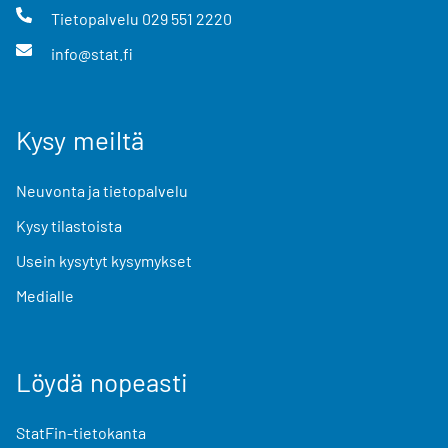
Tietopalvelu
029 551 2220
info@stat.fi
Kysy meiltä
Neuvonta ja tietopalvelu
Kysy tilastoista
Usein kysytyt kysymykset
Medialle
Löydä nopeasti
StatFin-tietokanta