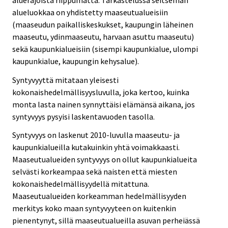
alueluokkaa on yhdistetty maaseutualueisiin
(maaseudun paikalliskeskukset, kaupungin läheinen
maaseutu, ydinmaaseutu, harvaan asuttu maaseutu)
sekä kaupunkialueisiin (sisempi kaupunkialue, ulompi
kaupunkialue, kaupungin kehysalue).
Syntyvyyttä mitataan yleisesti
kokonaishedelmällisyysluvulla, joka kertoo, kuinka
monta lasta nainen synnyttäisi elämänsä aikana, jos
syntyvyys pysyisi laskentavuoden tasolla.
Syntyvyys on laskenut 2010-luvulla maaseutu- ja
kaupunkialueilla kutakuinkin yhtä voimakkaasti.
Maaseutualueiden syntyvyys on ollut kaupunkialueita
selvästi korkeampaa sekä naisten että miesten
kokonaishedelmällisyydellä mitattuna.
Maaseutualueiden korkeamman hedelmällisyyden
merkitys koko maan syntyvyyteen on kuitenkin
pienentynyt, sillä maaseutualueilla asuvan perheiässä