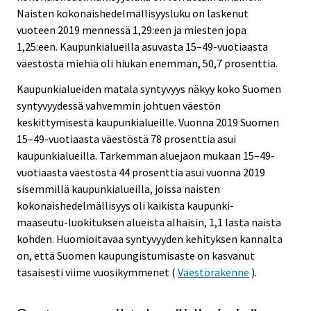
Naisten kokonaishedelmällisyysluku on laskenut
vuoteen 2019 mennessä 1,29:een ja miesten jopa
1,25:een. Kaupunkialueilla asuvasta 15–49-vuotiaasta
väestöstä miehiä oli hiukan enemmän, 50,7 prosenttia.
Kaupunkialueiden matala syntyvyys näkyy koko Suomen
syntyvyydessä vahvemmin johtuen väestön
keskittymisestä kaupunkialueille. Vuonna 2019 Suomen
15–49-vuotiaasta väestöstä 78 prosenttia asui
kaupunkialueilla. Tarkemman aluejaon mukaan 15–49-
vuotiaasta väestöstä 44 prosenttia asui vuonna 2019
sisemmillä kaupunkialueilla, joissa naisten
kokonaishedelmällisyys oli kaikista kaupunki-
maaseutu-luokituksen alueista alhaisin, 1,1 lasta naista
kohden. Huomioitavaa syntyvyyden kehityksen kannalta
on, että Suomen kaupungistumisaste on kasvanut
tasaisesti viime vuosikymmenet (
Väestörakenne
).