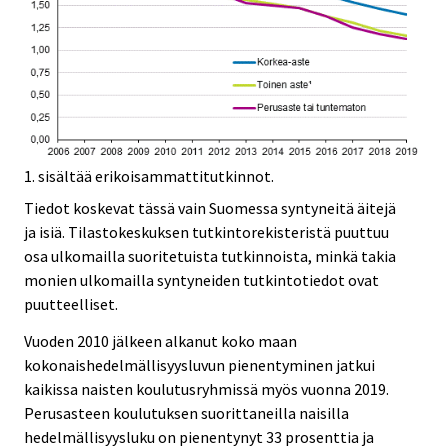
1. sisältää erikoisammattitutkinnot.
Tiedot koskevat tässä vain Suomessa syntyneitä äitejä
ja isiä. Tilastokeskuksen tutkintorekisteristä puuttuu
osa ulkomailla suoritetuista tutkinnoista, minkä takia
monien ulkomailla syntyneiden tutkintotiedot ovat
puutteelliset.
Vuoden 2010 jälkeen alkanut koko maan
kokonaishedelmällisyysluvun pienentyminen jatkui
kaikissa naisten koulutusryhmissä myös vuonna 2019.
Perusasteen koulutuksen suorittaneilla naisilla
hedelmällisyysluku on pienentynyt 33 prosenttia ja