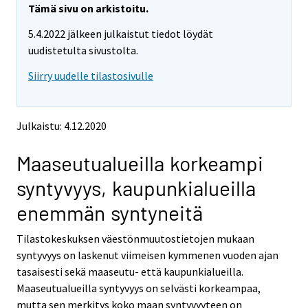
r
e
e
Tämä sivu on arkistoitu.
m
m
e
5.4.2022 jälkeen julkaistut tiedot löydät
o
o
m
v
v
uudistetulta sivustolta.
o
i
i
v
Siirry uudelle tilastosivulle
n
n
i
g
g
t
t
n
o
o
g
Julkaistu: 4.12.2020
a
a
t
n
n
o
Maaseutualueilla korkeampi
o
o
a
t
t
syntyvyys, kaupunkialueilla
h
h
n
e
e
o
enemmän syntyneitä
r
r
t
s
s
h
Tilastokeskuksen väestönmuutostietojen mukaan
e
e
e
syntyvyys on laskenut viimeisen kymmenen vuoden ajan
r
r
v
v
r
tasaisesti sekä maaseutu- että kaupunkialueilla.
i
i
s
Maaseutualueilla syntyvyys on selvästi korkeampaa,
c
c
e
mutta sen merkitys koko maan syntyvyyteen on