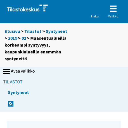
Valikko
Haku
Etusivu
>
Tilastot
>
Syntyneet
>
2019
>
02
> Maaseutualueilla
korkeampi syntyvyys,
kaupunkialueilla enemmän
syntyneitä
Avaa valikko
TILASTOT
Syntyneet
Y
Y
Y
o
o
o
u
u
u
a
a
a
r
r