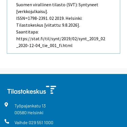
Suomen virallinen tilasto (SVT): Syntyneet
[verkkojulkaisu].
ISSN=1798-2391.
02
2019. Helsinki:
Tilastokeskus [viitattu: 9.8.2026].
Saantitapa:
https://stat.fi/til/synt/2019/02/synt_2019_02
_2020-12-04_tie_001_fi.html
Työpajankatu
13
00580
Helsinki
Vaihde
029 551 1000