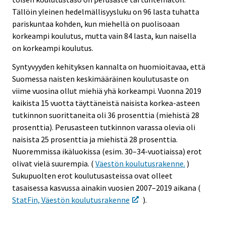
Tällöin yleinen hedelmällisyysluku on 96 lasta tuhatta
pariskuntaa kohden, kun miehellä on puolisoaan
korkeampi koulutus, mutta vain 84 lasta, kun naisella
on korkeampi koulutus.
Syntyvyyden kehityksen kannalta on huomioitavaa, että
Suomessa naisten keskimääräinen koulutusaste on
viime vuosina ollut miehiä yhä korkeampi. Vuonna 2019
kaikista 15 vuotta täyttäneistä naisista korkea-asteen
tutkinnon suorittaneita oli 36 prosenttia (miehistä 28
prosenttia). Perusasteen tutkinnon varassa olevia oli
naisista 25 prosenttia ja miehistä 28 prosenttia.
Nuoremmissa ikäluokissa (esim. 30–34-vuotiaissa) erot
olivat vielä suurempia. (
Väestön koulutusrakenne.
)
Sukupuolten erot koulutusasteissa ovat olleet
tasaisessa kasvussa ainakin vuosien 2007–2019 aikana (
StatFin, Väestön koulutusrakenne
).