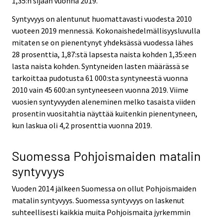
1,35:n sijaan vuonna 2019.
Syntyvyys on alentunut huomattavasti vuodesta 2010
vuoteen 2019 mennessä. Kokonaishedelmällisyysluvulla
mitaten se on pienentynyt yhdeksässä vuodessa lähes
28 prosenttia, 1,87:stä lapsesta naista kohden 1,35:een
lasta naista kohden. Syntyneiden lasten määrässä se
tarkoittaa pudotusta 61 000:sta syntyneestä vuonna
2010 vain 45 600:an syntyneeseen vuonna 2019. Viime
vuosien syntyvyyden aleneminen melko tasaista viiden
prosentin vuositahtia näyttää kuitenkin pienentyneen,
kun laskua oli 4,2 prosenttia vuonna 2019.
Suomessa Pohjoismaiden matalin
syntyvyys
Vuoden 2014 jälkeen Suomessa on ollut Pohjoismaiden
matalin syntyvyys. Suomessa syntyvyys on laskenut
suhteellisesti kaikkia muita Pohjoismaita jyrkemmin