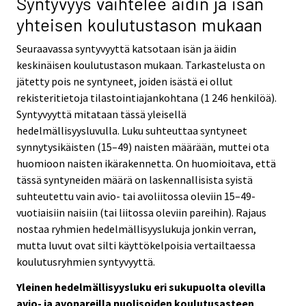
Syntyvyys vaihtelee äidin ja isän
yhteisen koulutustason mukaan
Seuraavassa syntyvyyttä katsotaan isän ja äidin
keskinäisen koulutustason mukaan. Tarkastelusta on
jätetty pois ne syntyneet, joiden isästä ei ollut
rekisteritietoja tilastointiajankohtana (1 246 henkilöä).
Syntyvyyttä mitataan tässä yleisellä
hedelmällisyysluvulla. Luku suhteuttaa syntyneet
synnytysikäisten (15–49) naisten määrään, muttei ota
huomioon naisten ikärakennetta. On huomioitava, että
tässä syntyneiden määrä on laskennallisista syistä
suhteutettu vain avio- tai avoliitossa oleviin 15–49-
vuotiaisiin naisiin (tai liitossa oleviin pareihin). Rajaus
nostaa ryhmien hedelmällisyyslukuja jonkin verran,
mutta luvut ovat silti käyttökelpoisia vertailtaessa
koulutusryhmien syntyvyyttä.
Yleinen hedelmällisyysluku eri sukupuolta olevilla
avio- ja avopareilla puolisoiden koulutusasteen