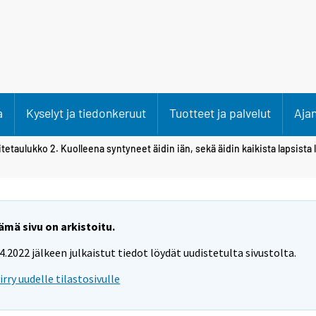
a
Kyselyt ja tiedonkeruut
Tuotteet ja palvelut
Aja
itetaulukko 2. Kuolleena syntyneet äidin iän, sekä äidin kaikista lapsista
ämä sivu on arkistoitu.
.4.2022 jälkeen julkaistut tiedot löydät uudistetulta sivustolta.
iirry uudelle tilastosivulle