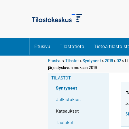
Etusivu
Tilastotieto
Tietoa tilastoist
Etusivu
>
Tilastot
>
Syntyneet
>
2019
>
02
> Li
järjestysluvun mukaan 2019
TILASTOT
Syntyneet
T
Julkistukset
5
Katsaukset
S
Taulukot