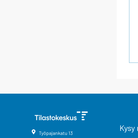
Kysy 
Työpajankatu
13