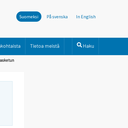
Suomeksi
På svenska
In English
nkohtaista
Tietoa meistä
Haku
 lasketun