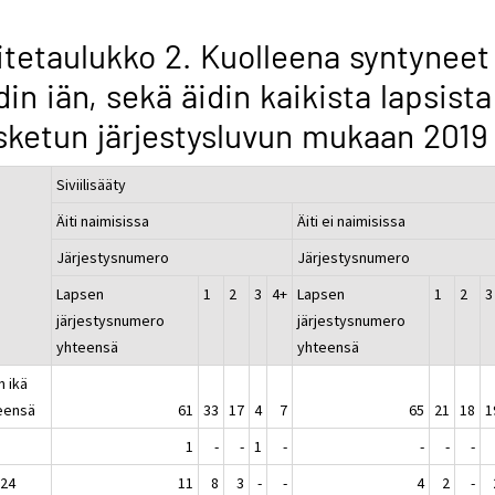
itetaulukko 2. Kuolleena syntyneet
din iän, sekä äidin kaikista lapsista
sketun järjestysluvun mukaan 2019
Siviilisääty
Äiti naimisissa
Äiti ei naimisissa
Järjestysnumero
Järjestysnumero
Lapsen
1
2
3
4+
Lapsen
1
2
3
järjestysnumero
järjestysnumero
yhteensä
yhteensä
n ikä
eensä
61
33
17
4
7
65
21
18
1
1
-
-
1
-
-
-
-
 24
11
8
3
-
-
4
2
-