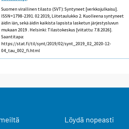
Suomen virallinen tilasto (SVT): Syntyneet [verkkojulkaisu].
ISSN=1798-2391.
02
2019, Liitetaulukko 2. Kuolleena syntyneet
äidin iän, sekä äidin kaikista lapsista lasketun järjestysluvun
mukaan 2019 . Helsinki: Tilastokeskus [viitattu: 7.8.2026].
Saantitapa:
https://stat.fi/til/synt/2019/02/synt_2019_02_2020-12-
04_tau_002_fi.html
meiltä
Löydä nopeasti