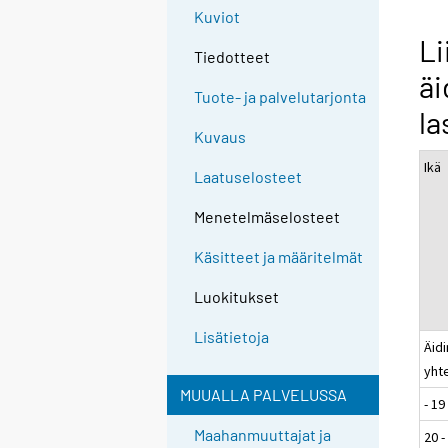
Kuviot
Li
Tiedotteet
äi
Tuote- ja palvelutarjonta
la
Kuvaus
Ikä
Laatuselosteet
Menetelmäselosteet
Käsitteet ja määritelmät
Luokitukset
Lisätietoja
Äidi
yht
MUUALLA PALVELUSSA
- 19
Maahanmuuttajat ja
20 -