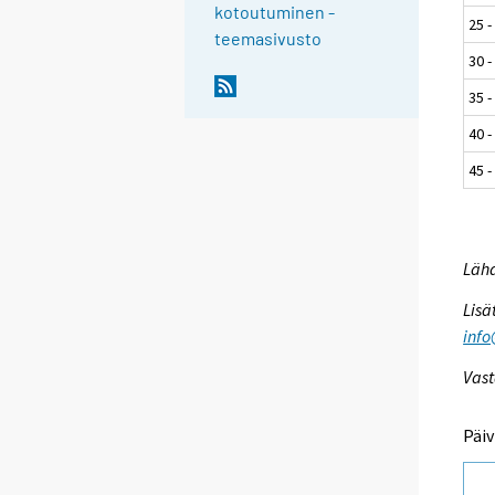
kotoutuminen -
25 -
teemasivusto
30 -
35 -
40 -
45 -
Lähd
Lisä
info
Vast
Päiv