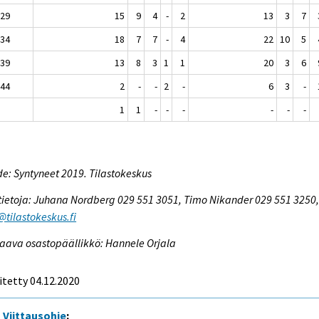
 29
15
9
4
-
2
13
3
7
 34
18
7
7
-
4
22
10
5
 39
13
8
3
1
1
20
3
6
 44
2
-
-
2
-
6
3
-
1
1
-
-
-
-
-
-
e: Syntyneet 2019. Tilastokeskus
tietoja: Juhana Nordberg 029 551 3051, Timo Nikander 029 551 3250
@tilastokeskus.fi
aava osastopäällikkö: Hannele Orjala
itetty 04.12.2020
Viittausohje
: