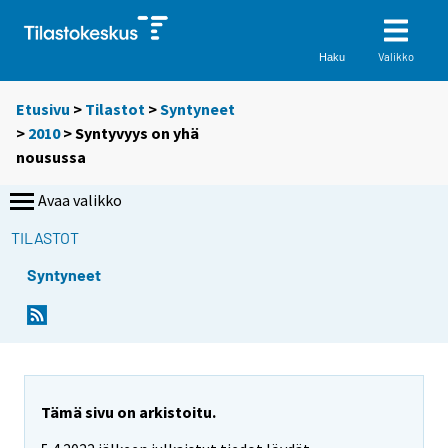
Valikko
Haku
Etusivu
>
Tilastot
>
Syntyneet
>
2010
> Syntyvyys on yhä
nousussa
Avaa valikko
TILASTOT
Syntyneet
Y
Y
o
o
u
u
a
a
r
r
e
e
Tämä sivu on arkistoitu.
m
m