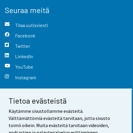
Seuraa meitä
Tilaa uutisviesti
Facebook
Twitter
LinkedIn
YouTube
Instagram
Tietoa evästeistä
Yhteystiedot
Käytämme sivustollamme evästeitä.
Palaute
Välttämättömiä evästeitä tarvitaan, jotta sivusto
toimii oikein. Muita evästeitä tarvitaan videoiden,
Käyttöehdot
podcastien ja palautepalvelun esittämiseen.