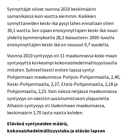
Synnyttäjät olivat vuonna 2010 keskimäärin
samanikäisiä kuin vuotta aiemmin. Kaikkien
synnyttäneiden keski-ikä pysyi lähes ennallaan ollen
30,1 vuotta. Sen sijaan ensisynnyttäjien keski-ikä nousi
yhdellä kymmenyksellä 28,3 ikävuoteen. 2000-luvulla
ensisynnyttäjien keski-ikä on noussut 0,7 vuodella.
Vuonna 2010 syntyvyys oli 11 maakunnassa koko maan
syntyvyyttä korkeampi kokonaishedelmällisyysluvulla
mitaten. Suhteellisesti eniten lapsia syntyi
Pohjanmaan maakunnissa: Pohjois-Pohjanmaalla, 2,40,
Keski-Pohjanmaalla, 2,37, Etelä-Pohjanmaalla, 2,18 ja
Pohjanmaalla, 2,15. Vain näissä neljässä maakunnassa
syntyvyys on väestön uusiutumistason yläpuolella.
Alhaisin syntyvyys oli Uudenmaan maakunnassa,
keskimäärin 1,70 lasta naista kohden.
Elävänä syntyneiden määrä,
kokonaishedelmällisyysluku ja elävän lapsen