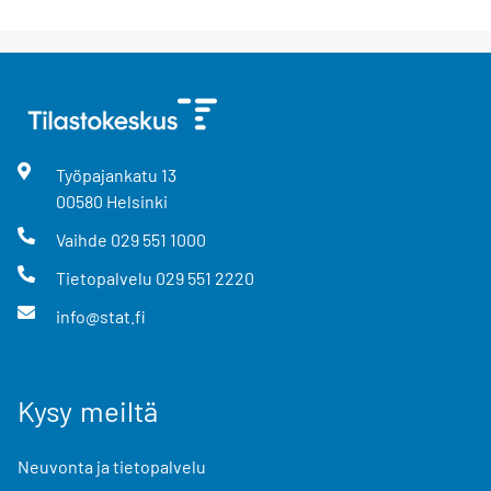
Työpajankatu
13
00580
Helsinki
Vaihde
029 551 1000
Tietopalvelu
029 551 2220
info@stat.fi
Kysy meiltä
Neuvonta ja tietopalvelu