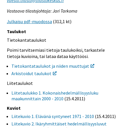
vaesto.tilasto@tilastokeskus.fi
Vastaava tilastojohtaja: Jari Tarkoma
Julkaisu pdf-muodossa
(312,1 kt)
Taulukot
Tietokantataulukot
Poimi tarvitsemiasi tietoja taulukoiksi, tarkastele
tietoja kuvioina, tai lataa dataa käyttöösi.
Tietokantataulukot ja niiden muuttujat
Arkistoidut taulukot
Liitetaulukot
Liitetaulukko 1. Kokonaishedelmällisyysluku
maakunnittain 2000 - 2010
(15.4.2011)
Kuviot
Liitekuvio 1. Elävänä syntyneet 1971 - 2010
(15.4.2011)
Liitekuvio 2. Ikäryhmittäiset hedelmällisyysluvut