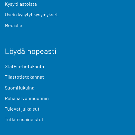
Kysy tilastoista
Usein kysytyt kysymykset
Medialle
Löydä nopeasti
StatFin-tietokanta
Tilastotietokannat
Suomi lukuina
Rahanarvonmuunnin
Tulevat julkaisut
Tutkimusaineistot