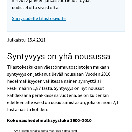
5.4.2022 jälkeen julkaistut tiedot löydät
o
o
v
v
uudistetulta sivustolta.
i
i
Siirry uudelle tilastosivulle
n
n
g
g
t
t
o
o
Julkaistu: 15.4.2011
a
a
n
n
Syntyvyys on yhä nousussa
o
o
t
t
h
h
Tilastokeskuksen väestönmuutostietojen mukaan
e
e
syntyvyys on jatkanut lievää nousuaan. Vuoden 2010
r
r
hedelmällisyyden vallitessa nainen synnyttäisi
s
s
keskimäärin 1,87 lasta. Syntyvyys on nyt noussut
e
e
kahdeksana peräkkäisenä vuotena. Se on kuitenkin
r
r
v
v
edelleen alle väestön uusiutumistason, joka on noin 2,1
i
i
lasta naista kohden.
c
c
e
e
Kokonaishedelmällisyysluku 1900–2010
.
.