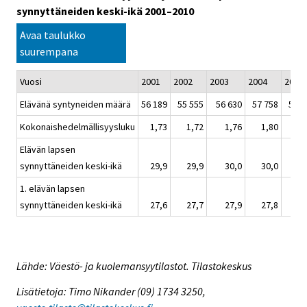
synnyttäneiden keski-ikä 2001–2010
Avaa taulukko
suurempana
Vuosi
2001
2002
2003
2004
2005
Elävänä syntyneiden määrä
56 189
55 555
56 630
57 758
57 7
Kokonaishedelmällisyysluku
1,73
1,72
1,76
1,80
1,
Elävän lapsen
synnyttäneiden keski-ikä
29,9
29,9
30,0
30,0
30
1. elävän lapsen
synnyttäneiden keski-ikä
27,6
27,7
27,9
27,8
27
Lähde: Väestö- ja kuolemansyytilastot. Tilastokeskus
Lisätietoja: Timo Nikander (09) 1734 3250,