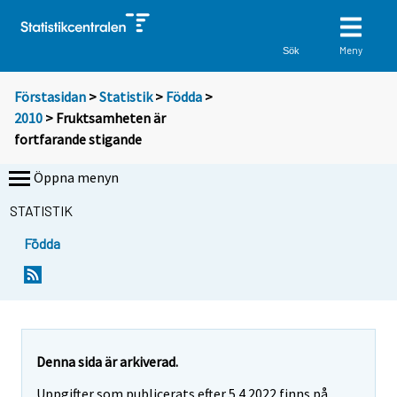
Meny
Sök
Förstasidan
>
Statistik
>
Födda
>
2010
> Fruktsamheten är
fortfarande stigande
Öppna menyn
STATISTIK
Födda
Y
Y
o
o
u
u
a
a
r
r
e
e
Denna sida är arkiverad.
m
m
Uppgifter som publicerats efter 5.4.2022 finns på
o
o