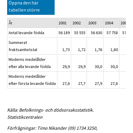
Öppna den här
tabellen större
År
2001
2002
2003
2004
2005
Antal levande födda
56 189
55 555
56 630
57 758
57 74
Summerat
fruktsamhetstal
1,73
1,72
1,76
1,80
1,8
Moderns medelålder
efter alla levande födda
29,9
29,9
30,0
30,0
30,
Moderns medelålder
efter första levande födda
27,6
27,7
27,9
27,8
27,
Källa: Befolknings- och dödsorsaksstatistik.
Statistikcentralen
Förfrågningar: Timo Nikander (09) 1734 3250,