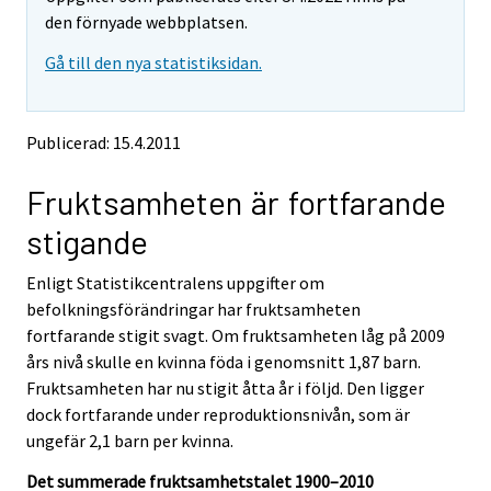
v
v
den förnyade webbplatsen.
i
i
Gå till den nya statistiksidan.
n
n
g
g
t
t
o
o
Publicerad: 15.4.2011
a
a
n
n
Fruktsamheten är fortfarande
o
o
t
t
stigande
h
h
e
e
Enligt Statistikcentralens uppgifter om
r
r
s
s
befolkningsförändringar har fruktsamheten
e
e
fortfarande stigit svagt. Om fruktsamheten låg på 2009
r
r
års nivå skulle en kvinna föda i genomsnitt 1,87 barn.
v
v
Fruktsamheten har nu stigit åtta år i följd. Den ligger
i
i
dock fortfarande under reproduktionsnivån, som är
c
c
e
e
ungefär 2,1 barn per kvinna.
.
.
Det summerade fruktsamhetstalet 1900–2010