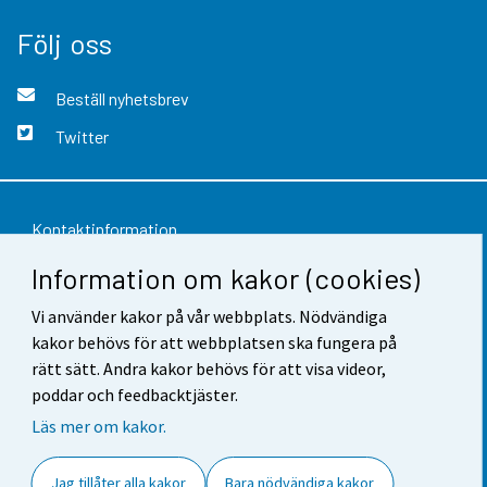
Följ oss
Beställ nyhetsbrev
Twitter
Kontaktinformation
Information om kakor (cookies)
Respons
Vi använder kakor på vår webbplats. Nödvändiga
Användarvillkor
kakor behövs för att webbplatsen ska fungera på
Dataskydd
rätt sätt. Andra kakor behövs för att visa videor,
poddar och feedbacktjäster.
Tillgänglighet
Läs mer om kakor.
Information om webbplatsen
Jag tillåter alla kakor
Bara nödvändiga kakor