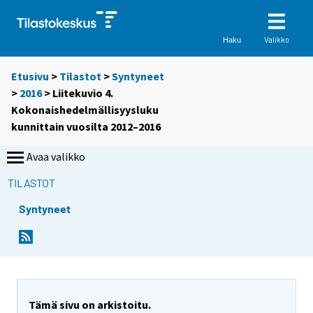
Valikko
Haku
Etusivu
>
Tilastot
>
Syntyneet
>
2016
> Liitekuvio 4.
Kokonaishedelmällisyysluku
kunnittain vuosilta 2012–2016
Avaa valikko
TILASTOT
Syntyneet
Tämä sivu on arkistoitu.