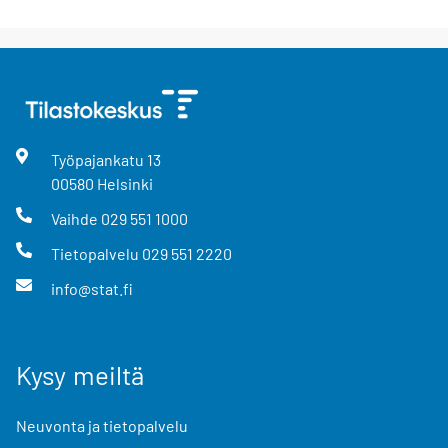
Työpajankatu
13
00580
Helsinki
Vaihde
029 551 1000
Tietopalvelu
029 551 2220
info@stat.fi
Kysy meiltä
Neuvonta ja tietopalvelu