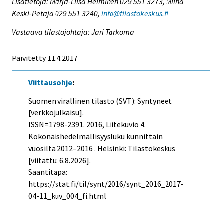
Lisätietoja: Marja-Liisa Helminen 029 551 3273, Miina
Keski-Petäjä 029 551 3240,
info@tilastokeskus.fi
Vastaava tilastojohtaja: Jari Tarkoma
Päivitetty 11.4.2017
Viittausohje
:
Suomen virallinen tilasto (SVT): Syntyneet
[verkkojulkaisu].
ISSN=1798-2391. 2016, Liitekuvio 4.
Kokonaishedelmällisyysluku kunnittain
vuosilta 2012–2016 . Helsinki: Tilastokeskus
[viitattu: 6.8.2026].
Saantitapa:
https://stat.fi/til/synt/2016/synt_2016_2017-
04-11_kuv_004_fi.html