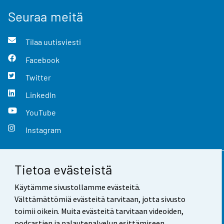
Seuraa meitä
Tilaa uutisviesti
Facebook
Twitter
LinkedIn
YouTube
Instagram
Tietoa evästeistä
Yhteystiedot
Käytämme sivustollamme evästeitä.
Palaute
Välttämättömiä evästeitä tarvitaan, jotta sivusto
toimii oikein. Muita evästeitä tarvitaan videoiden,
Käyttöehdot
podcastien ja palautepalvelun esittämiseen.