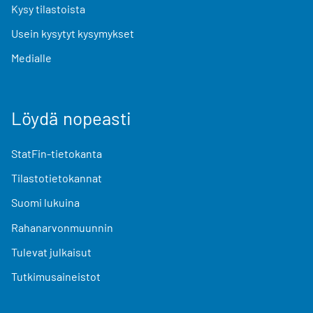
Kysy tilastoista
Usein kysytyt kysymykset
Medialle
Löydä nopeasti
StatFin-tietokanta
Tilastotietokannat
Suomi lukuina
Rahanarvonmuunnin
Tulevat julkaisut
Tutkimusaineistot