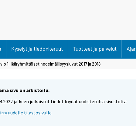
a
Kyselyt ja tiedonkeruut
Tuotteet ja palvelut
Aja
vio 1. Ikäryhmittäiset hedelmällisyysluvut 2017 ja 2018
ämä sivu on arkistoitu.
.4.2022 jälkeen julkaistut tiedot löydät uudistetulta sivustolta.
iirry uudelle tilastosivulle