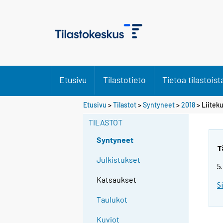
Etusivu
Tilastotieto
Tietoa tilastoist
Etusivu
>
Tilastot
>
Syntyneet
>
2018
> Liiteku
TILASTOT
Syntyneet
T
Julkistukset
5
Katsaukset
S
Taulukot
Kuviot