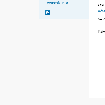
teemasivusto
Lisä
info
Vast
Päiv