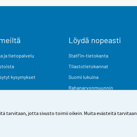
meiltä
Löydä nopeasti
 ja tietopalvelu
StatFin-tietokanta
stoista
Tilastotietokannat
sytyt kysymykset
Suomi lukuina
Rahanarvonmuunnin
Tulevat julkaisut
Tutkimusaineistot
arvitaan, jotta sivusto toimii oikein. Muita evästeitä tarvitaan
Käyttöehdot
Tietosuoja
Saavutettavuus
Tietoa sivu