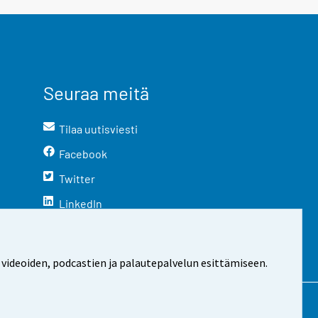
Seuraa meitä
Tilaa uutisviesti
Facebook
Twitter
LinkedIn
YouTube
Instagram
 videoiden, podcastien ja palautepalvelun esittämiseen.
stosta
Evästeasetukset