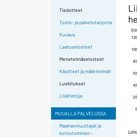
Li
Tiedotteet
he
Tuote- ja palvelutarjonta
Kuvaus
Laatuselosteet
Menetelmäselosteet
Käsitteet ja määritelmät
Luokitukset
Lisätietoja
MUUALLA PALVELUSSA
Maahanmuuttajat ja
Lähd
kotoutuminen -