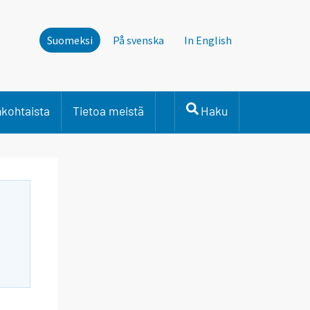
Suomeksi
På svenska
In English
nkohtaista
Tietoa meistä
Haku