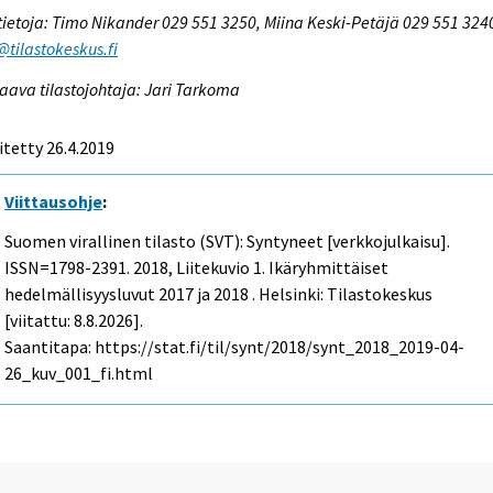
tietoja: Timo Nikander 029 551 3250, Miina Keski-Petäjä 029 551 324
@tilastokeskus.fi
aava tilastojohtaja: Jari Tarkoma
itetty 26.4.2019
Viittausohje
:
Suomen virallinen tilasto (SVT): Syntyneet [verkkojulkaisu].
ISSN=1798-2391. 2018, Liitekuvio 1. Ikäryhmittäiset
hedelmällisyysluvut 2017 ja 2018 . Helsinki: Tilastokeskus
[viitattu: 8.8.2026].
Saantitapa: https://stat.fi/til/synt/2018/synt_2018_2019-04-
26_kuv_001_fi.html