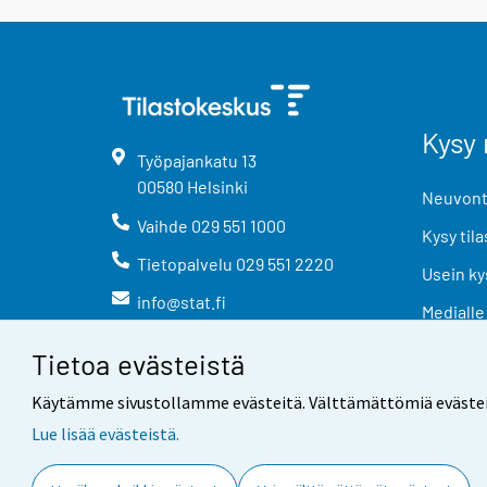
Kysy 
Työpajankatu
13
00580
Helsinki
Neuvonta
Vaihde
029 551 1000
Kysy tila
Tietopalvelu
029 551 2220
Usein ky
info@stat.fi
Medialle
Tietoa evästeistä
Käytämme sivustollamme evästeitä. Välttämättömiä evästeitä t
Lue lisää evästeistä.
Yhteystiedot
Palaute