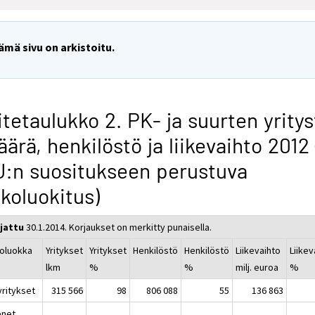
ämä sivu on arkistoitu.
itetaulukko 2. PK- ja suurten yrity
ärä, henkilöstö ja liikevaihto 2012 
:n suositukseen perustuva
koluokitus)
jattu
30.1.2014. Korjaukset on merkitty punaisella.
oluokka
Yritykset
Yritykset
Henkilöstö
Henkilöstö
Liikevaihto
Liikev
lkm
%
%
milj. euroa
%
yritykset
315 566
98
806 088
55
136 863
enet