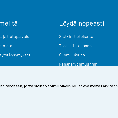
meiltä
Löydä nopeasti
 ja tietopalvelu
StatFin-tietokanta
stoista
Tilastotietokannat
sytyt kysymykset
Suomi lukuina
Rahanarvonmuunnin
Tulevat julkaisut
Tutkimusaineistot
arvitaan, jotta sivusto toimii oikein. Muita evästeitä tarvitaan
Käyttöehdot
Tietosuoja
Saavutettavuus
Tietoa sivu