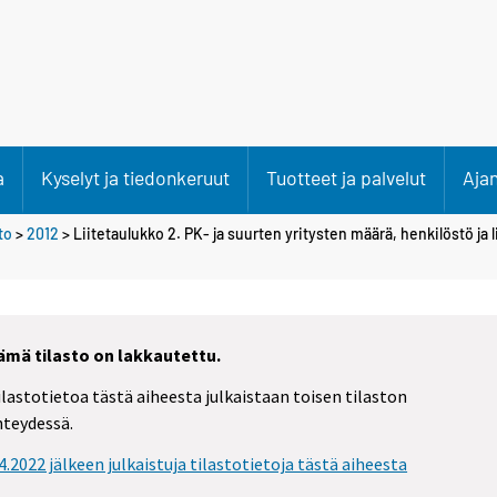
a
Kyselyt ja tiedonkeruut
Tuotteet ja palvelut
Aja
to
>
2012
> Liitetaulukko 2. PK- ja suurten yritysten määrä, henkilöstö ja l
ämä tilasto on lakkautettu.
ilastotietoa tästä aiheesta julkaistaan toisen tilaston
hteydessä.
.4.2022 jälkeen julkaistuja tilastotietoja tästä aiheesta