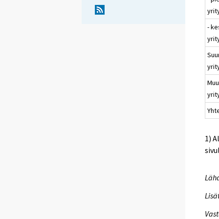
yri
- k
yri
Suu
yri
Muu
yri
Yht
1) A
sivu
Lähd
Lisä
Vast