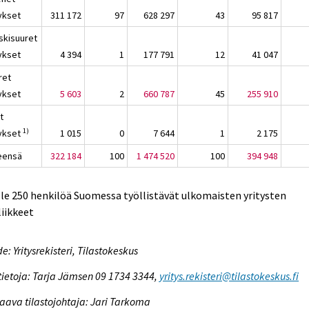
tykset
311 172
97
628 297
43
95 817
eskisuuret
tykset
4 394
1
177 791
12
41 047
ret
tykset
5 603
2
660 787
45
255 910
t
1)
tykset
1 015
0
7 644
1
2 175
eensä
322 184
100
1 474 520
100
394 948
lle 250 henkilöä Suomessa työllistävät ulkomaisten yritysten
liikkeet
e: Yritysrekisteri, Tilastokeskus
tietoja: Tarja Jämsen 09 1734 3344,
yritys.rekisteri@tilastokeskus.fi
aava tilastojohtaja: Jari Tarkoma