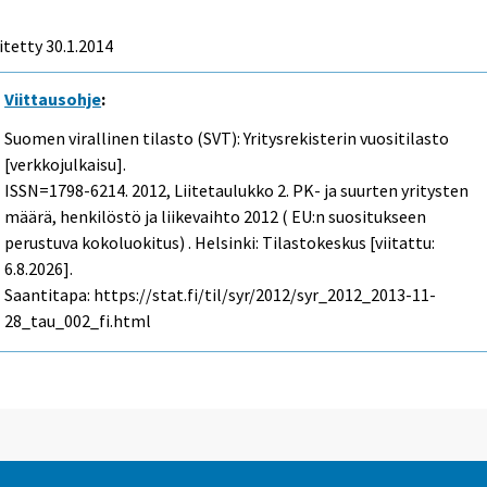
itetty 30.1.2014
Viittausohje
:
Suomen virallinen tilasto (SVT): Yritysrekisterin vuositilasto
[verkkojulkaisu].
ISSN=1798-6214. 2012, Liitetaulukko 2. PK- ja suurten yritysten
määrä, henkilöstö ja liikevaihto 2012 ( EU:n suositukseen
perustuva kokoluokitus) . Helsinki: Tilastokeskus [viitattu:
6.8.2026].
Saantitapa: https://stat.fi/til/syr/2012/syr_2012_2013-11-
28_tau_002_fi.html