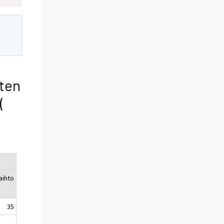
sten
(
aihto
35