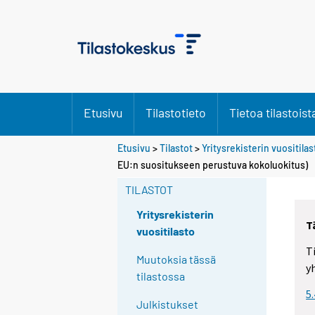
Etusivu
Tilastotieto
Tietoa tilastoist
Etusivu
>
Tilastot
>
Yritysrekisterin vuositilas
EU:n suositukseen perustuva kokoluokitus)
TILASTOT
Yritysrekisterin
T
vuositilasto
T
Muutoksia tässä
y
tilastossa
5
Julkistukset