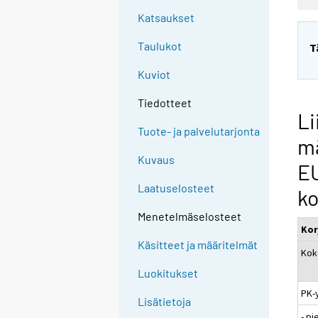
Katsaukset
Taulukot
T
Kuviot
Tiedotteet
Li
Tuote- ja palvelutarjonta
mä
Kuvaus
EU
Laatuselosteet
ko
Menetelmäselosteet
Kor
Käsitteet ja määritelmät
Kok
Luokitukset
PK-
Lisätietoja
- pi