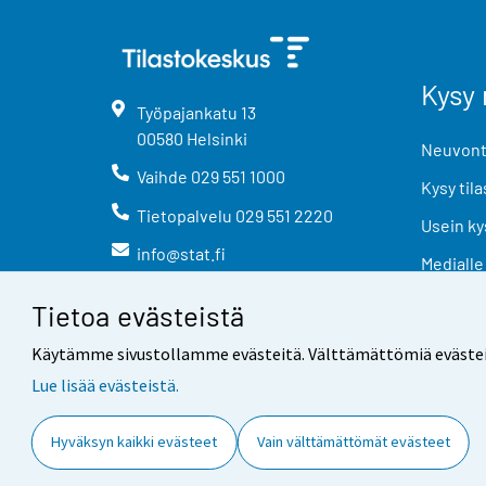
Kysy 
Työpajankatu
13
00580
Helsinki
Neuvonta
Vaihde
029 551 1000
Kysy tila
Tietopalvelu
029 551 2220
Usein ky
info@stat.fi
Medialle
Tietoa evästeistä
Käytämme sivustollamme evästeitä. Välttämättömiä evästeitä t
Lue lisää evästeistä.
Yhteystiedot
Palaute
Hyväksyn kaikki evästeet
Vain välttämättömät evästeet