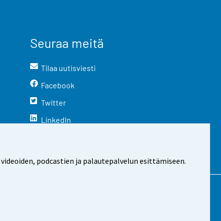
Seuraa meitä
Tilaa uutisviesti
Facebook
Twitter
LinkedIn
YouTube
Instagram
 videoiden, podcastien ja palautepalvelun esittämiseen.
stosta
Evästeasetukset