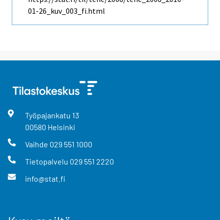
01-26_kuv_003_fi.html
Työpajankatu
13
00580
Helsinki
Vaihde
029 551 1000
Tietopalvelu
029 551 2220
info@stat.fi