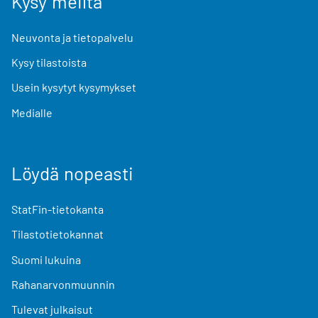
Kysy meiltä
Neuvonta ja tietopalvelu
Kysy tilastoista
Usein kysytyt kysymykset
Medialle
Löydä nopeasti
StatFin-tietokanta
Tilastotietokannat
Suomi lukuina
Rahanarvonmuunnin
Tulevat julkaisut