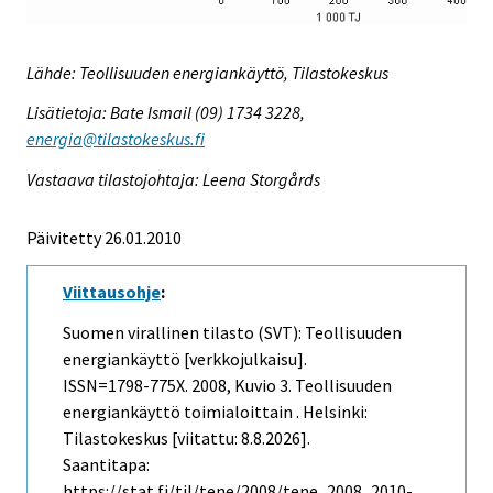
Lähde: Teollisuuden energiankäyttö, Tilastokeskus
Lisätietoja: Bate Ismail (09) 1734 3228,
energia@tilastokeskus.fi
Vastaava tilastojohtaja: Leena Storgårds
Päivitetty 26.01.2010
Viittausohje
:
Suomen virallinen tilasto (SVT): Teollisuuden
energiankäyttö [verkkojulkaisu].
ISSN=1798-775X. 2008, Kuvio 3. Teollisuuden
energiankäyttö toimialoittain . Helsinki:
Tilastokeskus [viitattu: 8.8.2026].
Saantitapa:
https://stat.fi/til/tene/2008/tene_2008_2010-