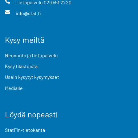
Tietopalvelu
029 551 2220
info@stat.fi
Kysy meiltä
Neuvonta ja tietopalvelu
Kysy tilastoista
Usein kysytyt kysymykset
Medialle
Löydä nopeasti
StatFin-tietokanta