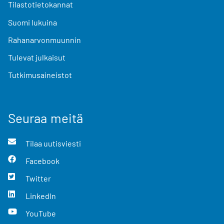
Tilastotietokannat
Suomi lukuina
Rahanarvonmuunnin
Tulevat julkaisut
Tutkimusaineistot
Seuraa meitä
Tilaa uutisviesti
Facebook
Twitter
LinkedIn
YouTube