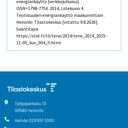
energiankäyttö [verkkojulkaisu].
ISSN=1798-775X. 2014, Liitekuvio 4.
Teollisuuden energiankäyttö maakunnittain .
Helsinki: Tilastokeskus [viitattu: 9.8.2026].
Saantitapa:
https://stat.fi/til/tene/2014/tene_2014_2015-
11-05_kuv_004_fi.html
Työpajankatu
13
00580
Helsinki
Vaihde
029 551 1000