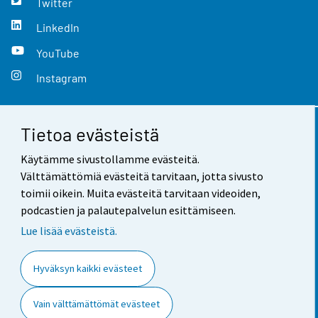
Twitter
LinkedIn
YouTube
Instagram
Tietoa evästeistä
Yhteystiedot
Käytämme sivustollamme evästeitä.
Palaute
Välttämättömiä evästeitä tarvitaan, jotta sivusto
toimii oikein. Muita evästeitä tarvitaan videoiden,
Käyttöehdot
podcastien ja palautepalvelun esittämiseen.
Tietosuoja
Lue lisää evästeistä.
Saavutettavuus
Hyväksyn kaikki evästeet
Tietoa sivustosta
Vain välttämättömät evästeet
Evästeasetukset