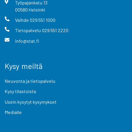
Työpajankatu
13
00580
Helsinki
Vaihde
029 551 1000
Tietopalvelu
029 551 2220
info@stat.fi
Kysy meiltä
Neuvonta ja tietopalvelu
Kysy tilastoista
Usein kysytyt kysymykset
Medialle