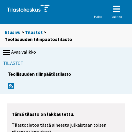
Valikko
Haku
Etusivu
>
Tilastot
>
Teollisuuden tilinpäätöstilasto
Avaa valikko
TILASTOT
Teollisuuden tilinpäätöstilasto
Tämä tilasto on lakkautettu.
Tilastotietoa tästä aiheesta julkaistaan toisen