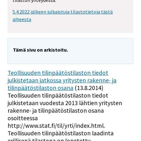
tilaston yhteydessä.
5.4.2022 jälkeen julkaistuja tilastotietoja tästä
aiheesta
Tämä sivu on arkistoitu.
Teollisuuden tilinpäätöstilaston tiedot
julkistetaan jatkossa yritysten rakenne- ja
tilinpäätöstilaston osana
(13.8.2014)
Teollisuuden tilinpäätöstilaston tiedot
julkistetaan vuodesta 2013 lähtien yritysten
rakenne- ja tilinpäätöstilaston osana
osoitteessa
http://www.stat.fi/til/yrti/index.html.
Teollisuuden tilinpäätöstilaston laadinta
erillisenä tilastona on lopetettu