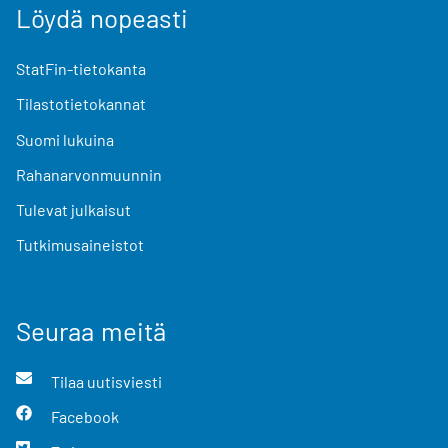
Löydä nopeasti
StatFin-tietokanta
Tilastotietokannat
Suomi lukuina
Rahanarvonmuunnin
Tulevat julkaisut
Tutkimusaineistot
Seuraa meitä
Tilaa uutisviesti
Facebook