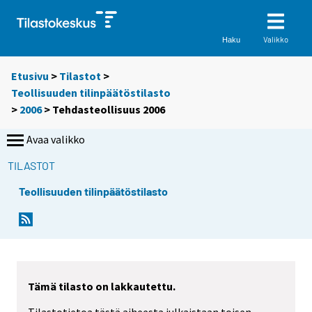
Valikko
Haku
Etusivu
>
Tilastot
>
Teollisuuden tilinpäätöstilasto
>
2006
> Tehdasteollisuus 2006
Avaa valikko
TILASTOT
Teollisuuden tilinpäätöstilasto
Tämä tilasto on lakkautettu.