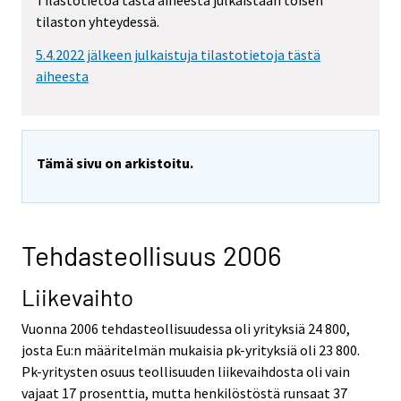
Tilastotietoa tästä aiheesta julkaistaan toisen
tilaston yhteydessä.
5.4.2022 jälkeen julkaistuja tilastotietoja tästä
aiheesta
Tämä sivu on arkistoitu.
Tehdasteollisuus 2006
Liikevaihto
Vuonna 2006 tehdasteollisuudessa oli yrityksiä 24 800,
josta Eu:n määritelmän mukaisia pk-yrityksiä oli 23 800.
Pk-yritysten osuus teollisuuden liikevaihdosta oli vain
vajaat 17 prosenttia, mutta henkilöstöstä runsaat 37