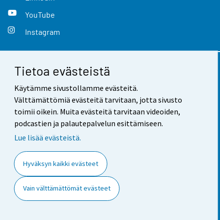
YouTube
Instagram
Tietoa evästeistä
Yhteystiedot
Käytämme sivustollamme evästeitä.
Palaute
Välttämättömiä evästeitä tarvitaan, jotta sivusto
toimii oikein. Muita evästeitä tarvitaan videoiden,
Käyttöehdot
podcastien ja palautepalvelun esittämiseen.
Tietosuoja
Lue lisää evästeistä.
Saavutettavuus
Hyväksyn kaikki evästeet
Tietoa sivustosta
Vain välttämättömät evästeet
Evästeasetukset