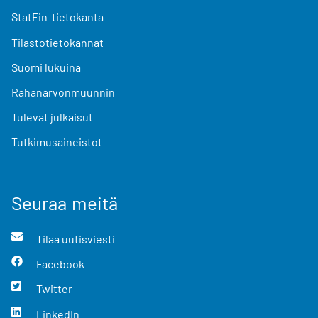
StatFin-tietokanta
Tilastotietokannat
Suomi lukuina
Rahanarvonmuunnin
Tulevat julkaisut
Tutkimusaineistot
Seuraa meitä
Tilaa uutisviesti
Facebook
Twitter
LinkedIn