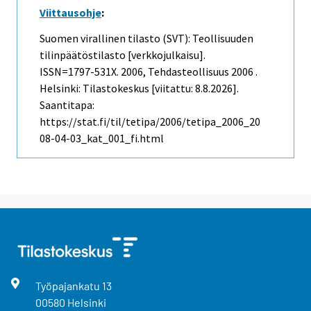
Viittausohje
:
Suomen virallinen tilasto (SVT): Teollisuuden
tilinpäätöstilasto [verkkojulkaisu].
ISSN=1797-531X. 2006, Tehdasteollisuus 2006 .
Helsinki: Tilastokeskus [viitattu: 8.8.2026].
Saantitapa:
https://stat.fi/til/tetipa/2006/tetipa_2006_20
08-04-03_kat_001_fi.html
Työpajankatu
13
00580
Helsinki