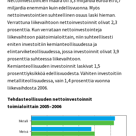
Nettoinvestointien määrä oli 3,3 miljardia euroa eli 0,7
miljardia enemmän kuin edellisvuonna. Myös
nettoinvestointien suhteellinen osuus laski hieman.
Verrattuna liikevaihtoon nettoinvestoinnit olivat 2,3
prosenttia. Kun verrataan nettoinvestointeja
liikevaihtoon päätoimialoittain, niin suhteellisesti
eniten investoitiin kemianteollisuudessa ja
elintarviketeollisuudessa, jossa investoinnit olivat 3,9
prosenttia suhteessa liikevaihtoon.
Kemianteollisuuden investoinnit laskivat 1,5
prosenttiyksikköä edellisvuodesta. Vähiten investoitiin
metalliteollisuudessa, vain 1,4 prosenttia vuonna
liikevaihdosta 2006.
Tehdasteollisuuden nettoinvestoinnit
toimialoittain 2005–2006