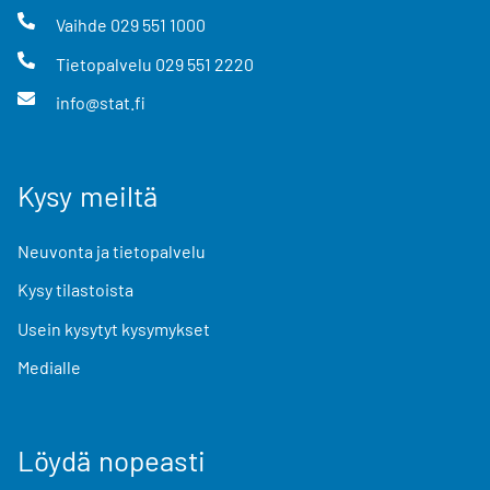
Vaihde
029 551 1000
Tietopalvelu
029 551 2220
info@stat.fi
Kysy meiltä
Neuvonta ja tietopalvelu
Kysy tilastoista
Usein kysytyt kysymykset
Medialle
Löydä nopeasti