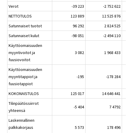
Verot
-39 223
-2 752 622
NETTOTULOS
123 889
12 525 876
Satunnaiset tuotot
96 292
2 824 525
Satunnaiset kulut
-98 051
-2 494 110
Käyttöomaisuuden
myyntivoitot ja
3 082
1 968 433
fuusiovoitot
Käyttöomaisuuden
myyntitappiot ja
-195
-178 284
fuusiotappiot
KOKONAISTULOS
125 017
14 646 441
Tilinpäätössiirrot
-5 404
7 4792
yhteensä
Laskennallinen
palkkakorjaus
5 573
178 496