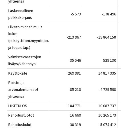
yhteensä
Laskennallinen
-5 573
-178 496
palkkakorjaus
Liiketoiminnan muut
kulut
-213 967
-19 864 158
(pl.käyttöom.myyntitap.
ja fuusiotap.)
Valmistevarastojen
35 546
529 130
lisäys/vähennys
Kayttökate
269 981
14 817 335
Poistot ja
arvonalentumiset
-85 210
-4 729 598
yhteensä
LIIKETULOS
184 771
10 087 737
Rahoitustuotot
16 660
10 265 173
Rahoituskulut
-38 319
-5 074 412