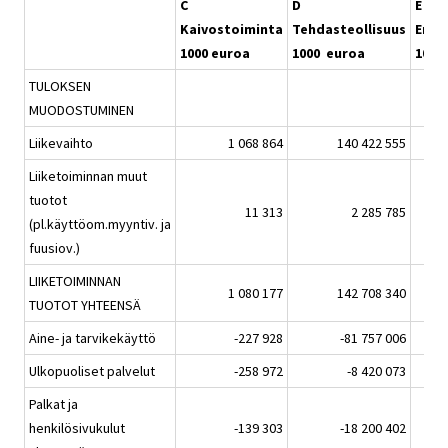
C
D
E
Kaivostoiminta
Tehdasteollisuus
Ener
1000 euroa
1000 euroa
1000
TULOKSEN
MUODOSTUMINEN
Liikevaihto
1 068 864
140 422 555
Liiketoiminnan muut
tuotot
11 313
2 285 785
(pl.käyttöom.myyntiv. ja
fuusiov.)
LIIKETOIMINNAN
1 080 177
142 708 340
TUOTOT YHTEENSÄ
Aine- ja tarvikekäyttö
-227 928
-81 757 006
Ulkopuoliset palvelut
-258 972
-8 420 073
Palkat ja
henkilösivukulut
-139 303
-18 200 402