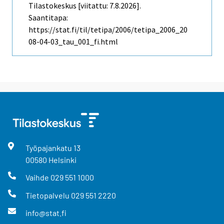
Tilastokeskus [viitattu: 7.8.2026].
Saantitapa:
https://stat.fi/til/tetipa/2006/tetipa_2006_20
08-04-03_tau_001_fi.html
Työpajankatu
13
00580
Helsinki
Vaihde
029 551 1000
Tietopalvelu
029 551 2220
info@stat.fi