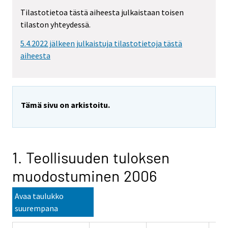
Tilastotietoa tästä aiheesta julkaistaan toisen
tilaston yhteydessä.
5.4.2022 jälkeen julkaistuja tilastotietoja tästä
aiheesta
Tämä sivu on arkistoitu.
1. Teollisuuden tuloksen
muodostuminen 2006
Avaa taulukko
suurempana