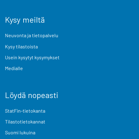
Kysy meiltä
Neuvonta ja tietopalvelu
Kysy tilastoista
Usein kysytyt kysymykset
Medialle
Löydä nopeasti
StatFin-tietokanta
Tilastotietokannat
Suomi lukuina