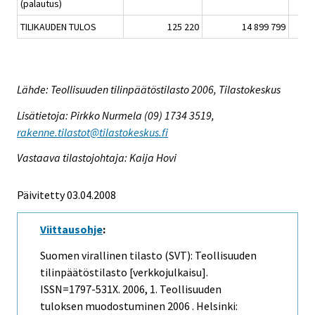
(palautus)
TILIKAUDEN TULOS
125 220
14 899 799
Lähde: Teollisuuden tilinpäätöstilasto 2006, Tilastokeskus
Lisätietoja: Pirkko Nurmela (09) 1734 3519,
rakenne.tilastot@tilastokeskus.fi
Vastaava tilastojohtaja: Kaija Hovi
Päivitetty 03.04.2008
Viittausohje
:
Suomen virallinen tilasto (SVT): Teollisuuden
tilinpäätöstilasto [verkkojulkaisu].
ISSN=1797-531X. 2006, 1. Teollisuuden
tuloksen muodostuminen 2006 . Helsinki: