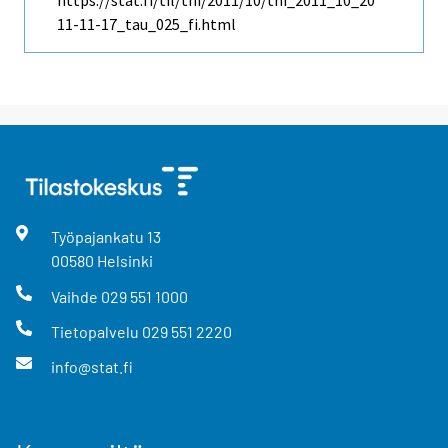
https://stat.fi/til/thi/2011/10/thi_2011_10_20
11-11-17_tau_025_fi.html
Työpajankatu
13
00580
Helsinki
Vaihde
029 551 1000
Tietopalvelu
029 551 2220
info@stat.fi