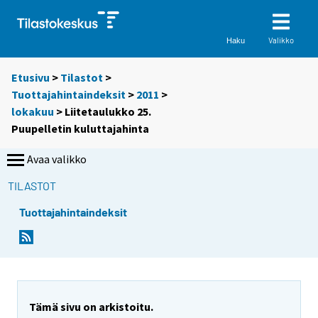
Valikko
Haku
Etusivu
>
Tilastot
>
Tuottajahintaindeksit
>
2011
>
lokakuu
> Liitetaulukko 25.
Puupelletin kuluttajahinta
Avaa valikko
TILASTOT
Tuottajahintaindeksit
Tämä sivu on arkistoitu.