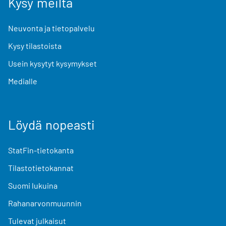
Kysy meiltä
Neuvonta ja tietopalvelu
Kysy tilastoista
Usein kysytyt kysymykset
Medialle
Löydä nopeasti
StatFin-tietokanta
Tilastotietokannat
Suomi lukuina
Rahanarvonmuunnin
Tulevat julkaisut