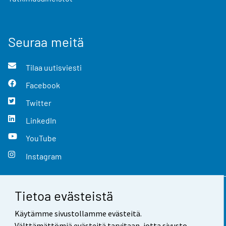
Seuraa meitä
Tilaa uutisviesti
Facebook
Twitter
LinkedIn
YouTube
Instagram
Tietoa evästeistä
Yhteystiedot
Käytämme sivustollamme evästeitä.
Palaute
Välttämättömiä evästeitä tarvitaan, jotta sivusto