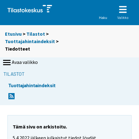
Valikko
Haku
Etusivu
>
Tilastot
>
Tuottajahintaindeksit
>
Tiedotteet
Avaa valikko
TILASTOT
Tuottajahintaindeksit
Tämä sivu on arkistoitu.
5.4.2022 jälkeen julkaistut tiedot löydät