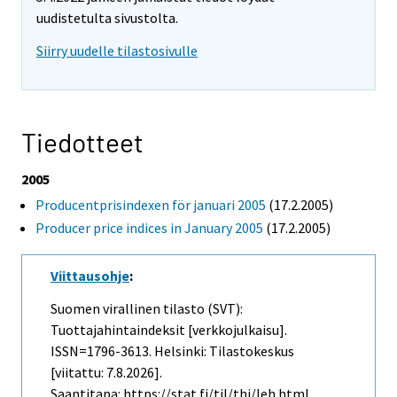
uudistetulta sivustolta.
Siirry uudelle tilastosivulle
Tiedotteet
2005
Producentprisindexen för januari 2005
(17.2.2005)
Producer price indices in January 2005
(17.2.2005)
Viittausohje
:
Suomen virallinen tilasto (SVT):
Tuottajahintaindeksit [verkkojulkaisu].
ISSN=1796-3613. Helsinki: Tilastokeskus
[viitattu: 7.8.2026].
Saantitapa: https://stat.fi/til/thi/leh.html