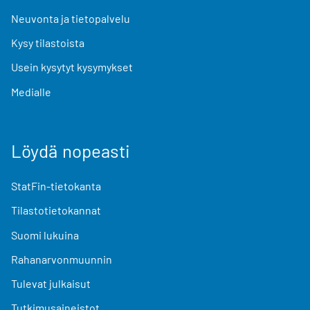
Neuvonta ja tietopalvelu
Kysy tilastoista
Usein kysytyt kysymykset
Medialle
Löydä nopeasti
StatFin-tietokanta
Tilastotietokannat
Suomi lukuina
Rahanarvonmuunnin
Tulevat julkaisut
Tutkimusaineistot