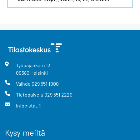
Työpajankatu
13
00580
Helsinki
Vaihde
029 551 1000
Tietopalvelu
029 551 2220
info@stat.fi
Kysy meiltä