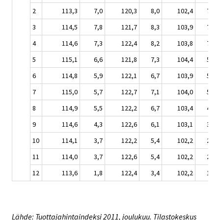
2
113,3
7,0
120,3
8,0
102,4
7,5
3
114,5
7,8
121,7
8,3
103,9
7,9
4
114,6
7,3
122,4
8,2
103,8
7,1
5
115,1
6,6
121,8
7,3
104,4
5,9
6
114,8
5,9
122,1
6,7
103,9
5,0
7
115,0
5,7
122,7
7,1
104,0
5,0
8
114,9
5,5
122,2
6,7
103,4
4,1
9
114,6
4,3
122,6
6,1
103,1
3,3
10
114,1
3,7
122,2
5,4
102,2
2,4
11
114,0
3,7
122,6
5,4
102,2
2,3
12
113,6
1,8
122,4
3,4
102,2
1,3
Lähde: Tuottajahintaindeksi 2011, joulukuu. Tilastokeskus