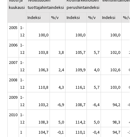
Vuosi ja
Teollisuuden
Kotimarkkinoiden
Vientihintaindeksi
kuukausi
tuottajahintaindeksi
perushintaindeksi
Indeksi
%/v
Indeksi
%/v
Indeksi
%/v
2005
1-
12
100,0
100,0
100,0
2006
1-
12
103,8
3,8
105,7
5,7
102,0
2,0
2007
1-
12
106,3
2,4
109,9
4,0
102,6
0,6
2008
1-
12
110,8
4,3
116,1
5,7
103,0
0,4
2009
1-
12
103,2
-6,9
108,7
-6,4
94,2
-8,6
2010
1-
12
108,3
5,0
114,2
5,0
98,3
4,3
1
104,7
-0,1
110,1
-0,4
94,7
-1,7