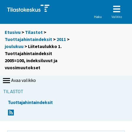
Valikko
Haku
Etusivu
>
Tilastot
>
Tuottajahintaindeksit
>
2011
>
joulukuu
> Liitetaulukko 1.
Tuottajahintaindeksit
2005=100, indeksiluvut ja
vuosimuutokset
Avaa valikko
TILASTOT
Tuottajahintaindeksit