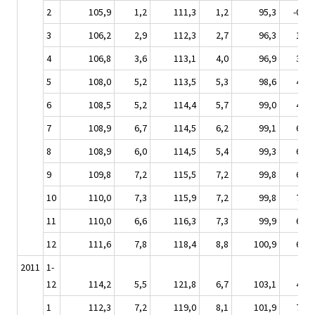
2
105,9
1,2
111,3
1,2
95,3
-0,9
3
106,2
2,9
112,3
2,7
96,3
1,9
4
106,8
3,6
113,1
4,0
96,9
3,0
5
108,0
5,2
113,5
5,3
98,6
4,7
6
108,5
5,2
114,4
5,7
99,0
4,9
7
108,9
6,7
114,5
6,2
99,1
6,6
8
108,9
6,0
114,5
5,4
99,3
6,2
9
109,8
7,2
115,5
7,2
99,8
6,8
10
110,0
7,3
115,9
7,2
99,8
7,1
11
110,0
6,6
116,3
7,3
99,9
6,5
12
111,6
7,8
118,4
8,8
100,9
6,9
2011
1-
12
114,2
5,5
121,8
6,7
103,1
4,9
1
112,3
7,2
119,0
8,1
101,9
7,6