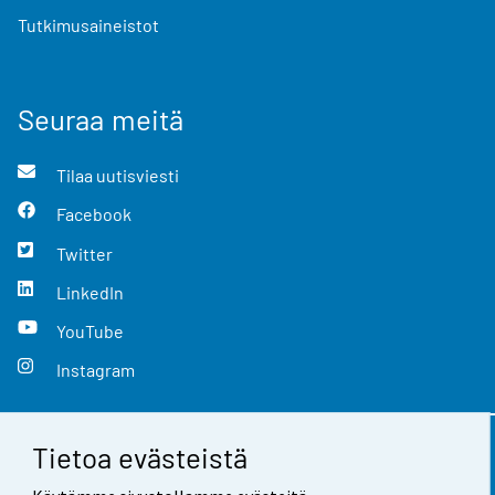
Tutkimusaineistot
Seuraa meitä
Tilaa uutisviesti
Facebook
Twitter
LinkedIn
YouTube
Instagram
Tietoa evästeistä
Yhteystiedot