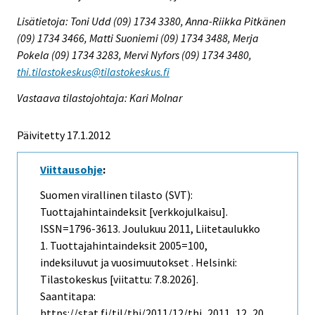
Lisätietoja: Toni Udd (09) 1734 3380, Anna-Riikka Pitkänen
(09) 1734 3466, Matti Suoniemi (09) 1734 3488, Merja
Pokela (09) 1734 3283, Mervi Nyfors (09) 1734 3480,
thi.tilastokeskus@tilastokeskus.fi
Vastaava tilastojohtaja: Kari Molnar
Päivitetty 17.1.2012
Viittausohje
:
Suomen virallinen tilasto (SVT):
Tuottajahintaindeksit [verkkojulkaisu].
ISSN=1796-3613.
Joulukuu
2011, Liitetaulukko
1. Tuottajahintaindeksit 2005=100,
indeksiluvut ja vuosimuutokset . Helsinki:
Tilastokeskus [viitattu: 7.8.2026].
Saantitapa:
https://stat.fi/til/thi/2011/12/thi_2011_12_20