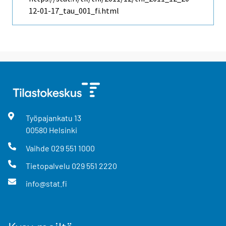
12-01-17_tau_001_fi.html
Työpajankatu
13
00580
Helsinki
Vaihde
029 551 1000
Tietopalvelu
029 551 2220
info@stat.fi