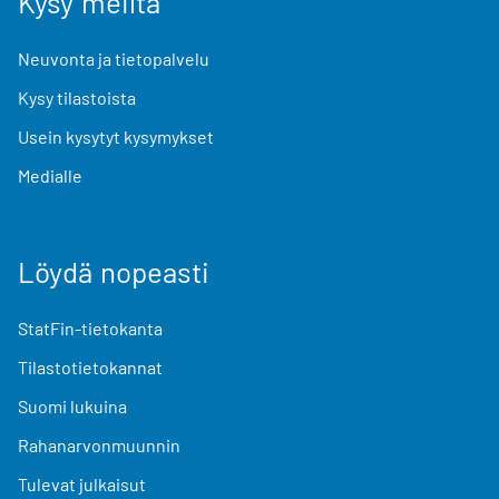
Kysy meiltä
Neuvonta ja tietopalvelu
Kysy tilastoista
Usein kysytyt kysymykset
Medialle
Löydä nopeasti
StatFin-tietokanta
Tilastotietokannat
Suomi lukuina
Rahanarvonmuunnin
Tulevat julkaisut