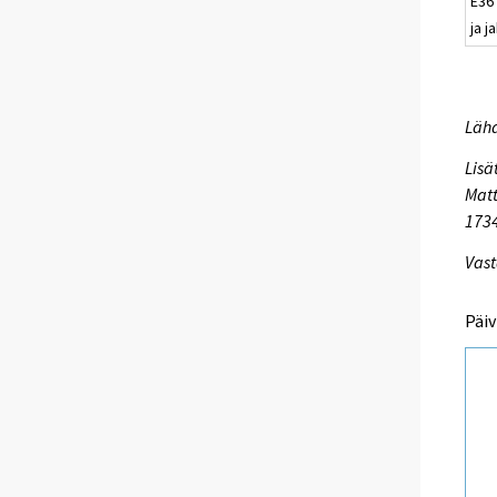
E36
ja j
Lähd
Lisä
Matt
173
Vast
Päiv