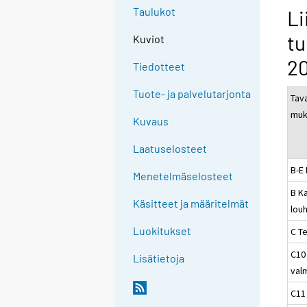
Taulukot
Li
tu
Kuviot
2
Tiedotteet
Tuote- ja palvelutarjonta
Tav
muk
Kuvaus
Laatuselosteet
B-E
Menetelmäselosteet
B Ka
Käsitteet ja määritelmät
louh
Luokitukset
C Te
C10
Lisätietoja
val
C11