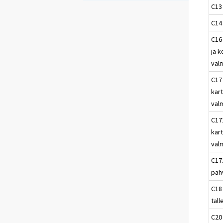
C13 
C14
C16
ja 
valm
C17 
kar
val
C17
kart
val
C172
pah
C18
tall
C20