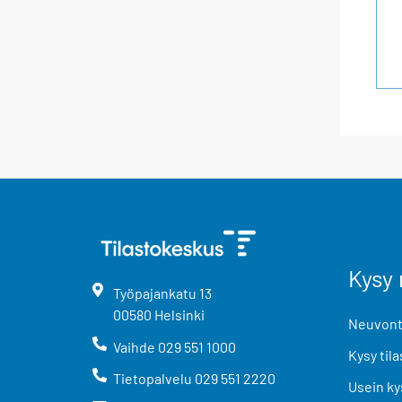
Kysy 
Työpajankatu
13
00580
Helsinki
Neuvonta
Vaihde
029 551 1000
Kysy tila
Tietopalvelu
029 551 2220
Usein ky