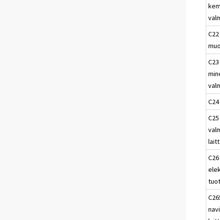
kem
val
C22 
muo
C23
min
val
C24 
C25
valm
lait
C26
elek
tuo
C265
navi