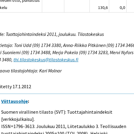
 Veden otto, puhdistus
akelu
130,6
0,0
e: Tuottajahintaindeksi 2011, joulukuu. Tilastokeskus
tietoja: Toni Udd (09) 1734 3380, Anna-Riikka Pitkänen (09) 1734 346
i Suoniemi (09) 1734 3488, Merja Pokela (09) 1734 3283, Mervi Nyfors
4 3480,
thi.tilastokeskus@tilastokeskus.fi
aava tilastojohtaja: Kari Molnar
itetty 17.1.2012
Viittausohje
:
Suomen virallinen tilasto (SVT): Tuottajahintaindeksit
[verkkojulkaisu].
ISSN=1796-3613.
Joulukuu
2011, Liitetaulukko 3. Teollisuuden
tuottajahintaindeksi 2005=100 (TOL 2008) . Helsinki: