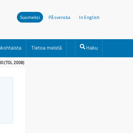
Suomeksi
På svenska
In English
nkohtaista
Tietoa meistä
Haku
00 (TOL 2008)