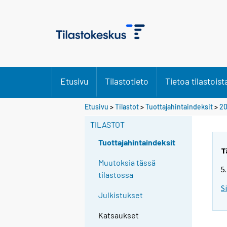
Etusivu
Tilastotieto
Tietoa tilastoist
Etusivu
>
Tilastot
>
Tuottajahintaindeksit
>
20
TILASTOT
Tuottajahintaindeksit
T
Muutoksia tässä
5
tilastossa
S
Julkistukset
Katsaukset