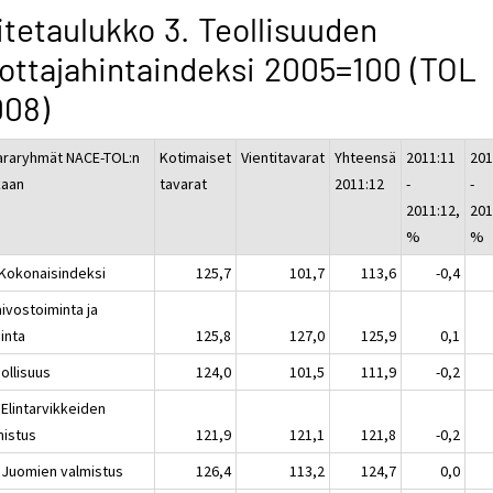
itetaulukko 3. Teollisuuden
ottajahintaindeksi 2005=100 (TOL
008)
araryhmät NACE-TOL:n
Kotimaiset
Vientitavarat
Yhteensä
2011:11
201
aan
tavarat
2011:12
-
-
2011:12,
201
%
%
 Kokonaisindeksi
125,7
101,7
113,6
-0,4
ivostoiminta ja
inta
125,8
127,0
125,9
0,1
ollisuus
124,0
101,5
111,9
-0,2
 Elintarvikkeiden
mistus
121,9
121,1
121,8
-0,2
 Juomien valmistus
126,4
113,2
124,7
0,0