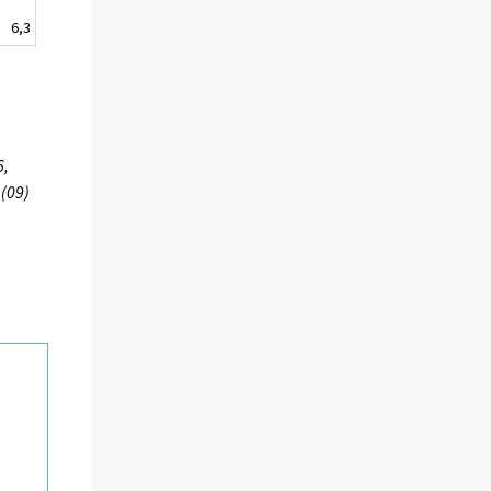
6,3
6,
 (09)