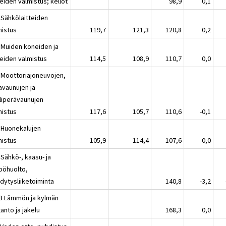
teiden valmistus; kellot
98,9
0,1
 Sähkölaitteiden
mistus
119,7
121,3
120,8
0,2
 Muiden koneiden ja
teiden valmistus
114,5
108,9
110,7
0,0
 Moottoriajoneuvojen,
ävaunujen ja
liperävaunujen
mistus
117,6
105,7
110,6
-0,1
 Huonekalujen
mistus
105,9
114,4
107,6
0,0
Sähkö-, kaasu- ja
pöhuolto,
dytysliiketoiminta
140,8
-3,2
3 Lämmön ja kylmän
anto ja jakelu
168,3
0,0