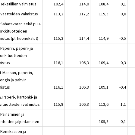
Tekstiilien valmistus
102,4
114,0
108,4
0,1
 Vaatteiden valmistus
113,2
117,2
115,5
0,0
 Sahatavaran sekä puu-
korkkituotteiden
istus (pl. huonekalut)
115,3
114,4
114,9
-0,5
Paperin, paperi- ja
tonkituotteiden
mistus
116,1
106,3
109,4
-0,3
1 Massan, paperin,
ongin ja pahvin
mistus
116,1
106,3
109,1
-0,4
 Paperi-, kartonki- ja
vituotteiden valmistus
115,8
106,3
112,6
1,1
 Painaminen ja
enteiden jäljentäminen
109,8
0,1
 Kemikaalien ja