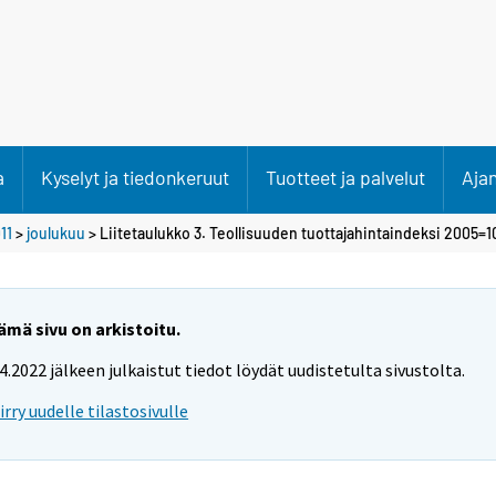
a
Kyselyt ja tiedonkeruut
Tuotteet ja palvelut
Aja
11
>
joulukuu
> Liitetaulukko 3. Teollisuuden tuottajahintaindeksi 2005=1
ämä sivu on arkistoitu.
.4.2022 jälkeen julkaistut tiedot löydät uudistetulta sivustolta.
iirry uudelle tilastosivulle