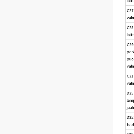
lait
C27
val
C28
lait
C29
per
puo
val
C31
val
D35 
läm
jääh
D35
tuot