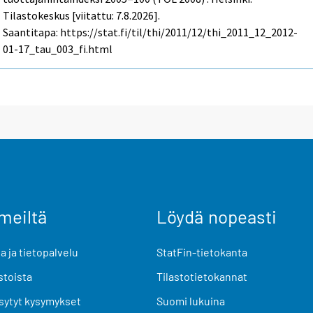
Tilastokeskus [viitattu: 7.8.2026].
Saantitapa: https://stat.fi/til/thi/2011/12/thi_2011_12_2012-
01-17_tau_003_fi.html
meiltä
Löydä nopeasti
 ja tietopalvelu
StatFin-tietokanta
stoista
Tilastotietokannat
sytyt kysymykset
Suomi lukuina