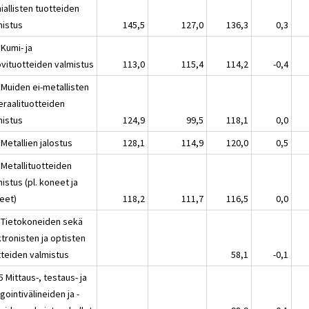
iallisten tuotteiden
mistus
145,5
127,0
136,3
0,3
Kumi- ja
vituotteiden valmistus
113,0
115,4
114,2
-0,4
 Muiden ei-metallisten
eraalituotteiden
mistus
124,9
99,5
118,1
0,0
Metallien jalostus
128,1
114,9
120,0
0,5
 Metallituotteiden
istus (pl. koneet ja
teet)
118,2
111,7
116,5
0,0
 Tietokoneiden sekä
tronisten ja optisten
tteiden valmistus
58,1
-0,1
 Mittaus-, testaus- ja
gointivälineiden ja -