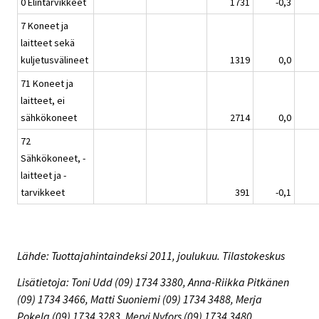
0 Elintarvikkeet
1731
-0,3
7 Koneet ja
laitteet sekä
kuljetusvälineet
1319
0,0
71 Koneet ja
laitteet, ei
sähkökoneet
2714
0,0
72
Sähkökoneet, -
laitteet ja -
tarvikkeet
391
-0,1
Lähde: Tuottajahintaindeksi 2011, joulukuu. Tilastokeskus
Lisätietoja: Toni Udd (09) 1734 3380, Anna-Riikka Pitkänen
(09) 1734 3466, Matti Suoniemi (09) 1734 3488, Merja
Pokela (09) 1734 3283, Mervi Nyfors (09) 1734 3480,