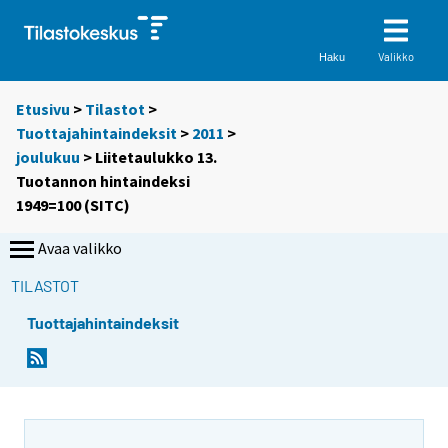
Valikko
Haku
Etusivu
>
Tilastot
>
Tuottajahintaindeksit
>
2011
>
joulukuu
> Liitetaulukko 13.
Tuotannon hintaindeksi
1949=100 (SITC)
Avaa valikko
TILASTOT
Tuottajahintaindeksit