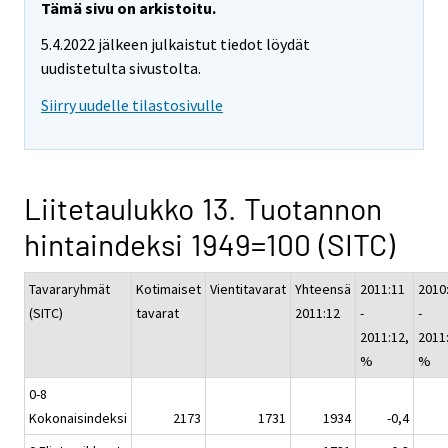
Tämä sivu on arkistoitu.
5.4.2022 jälkeen julkaistut tiedot löydät
uudistetulta sivustolta.
Siirry uudelle tilastosivulle
Liitetaulukko 13. Tuotannon
hintaindeksi 1949=100 (SITC)
Tavararyhmät
Kotimaiset
Vientitavarat
Yhteensä
2011:11
2010
(SITC)
tavarat
2011:12
-
-
2011:12,
2011
%
%
0-8
Kokonaisindeksi
2173
1731
1934
-0,4