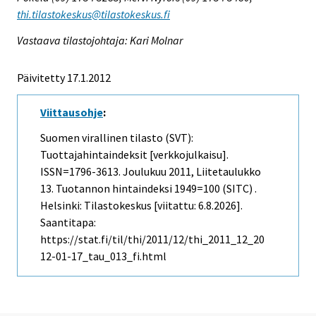
thi.tilastokeskus@tilastokeskus.fi
Vastaava tilastojohtaja: Kari Molnar
Päivitetty 17.1.2012
Viittausohje
:
Suomen virallinen tilasto (SVT):
Tuottajahintaindeksit [verkkojulkaisu].
ISSN=1796-3613.
Joulukuu
2011, Liitetaulukko
13. Tuotannon hintaindeksi 1949=100 (SITC) .
Helsinki: Tilastokeskus [viitattu: 6.8.2026].
Saantitapa:
https://stat.fi/til/thi/2011/12/thi_2011_12_20
12-01-17_tau_013_fi.html