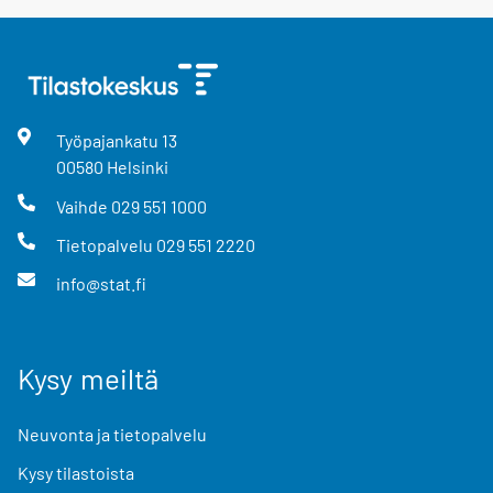
Työpajankatu
13
00580
Helsinki
Vaihde
029 551 1000
Tietopalvelu
029 551 2220
info@stat.fi
Kysy meiltä
Neuvonta ja tietopalvelu
Kysy tilastoista