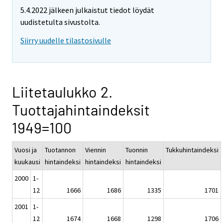
5.4.2022 jälkeen julkaistut tiedot löydät
uudistetulta sivustolta.
Siirry uudelle tilastosivulle
Liitetaulukko 2.
Tuottajahintaindeksit
1949=100
Vuosi ja
Tuotannon
Viennin
Tuonnin
Tukkuhintaindeksi
kuukausi
hintaindeksi
hintaindeksi
hintaindeksi
2000
1-
12
1666
1686
1335
1701
2001
1-
12
1674
1668
1298
1706