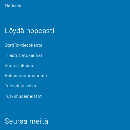
Medialle
Löydä nopeasti
StatFin-tietokanta
Tilastotietokannat
Suomi lukuina
Rahanarvonmuunnin
Tulevat julkaisut
Tutkimusaineistot
Seuraa meitä