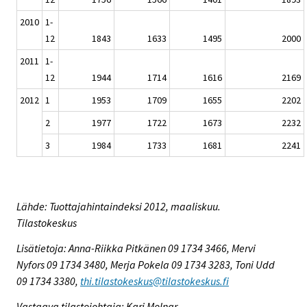
2010
1-
12
1843
1633
1495
2000
2011
1-
12
1944
1714
1616
2169
2012
1
1953
1709
1655
2202
2
1977
1722
1673
2232
3
1984
1733
1681
2241
Lähde: Tuottajahintaindeksi 2012, maaliskuu.
Tilastokeskus
Lisätietoja: Anna-Riikka Pitkänen 09 1734 3466, Mervi
Nyfors 09 1734 3480, Merja Pokela 09 1734 3283, Toni Udd
09 1734 3380,
thi.tilastokeskus@tilastokeskus.fi
Vastaava tilastojohtaja: Kari Molnar