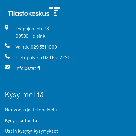
Työpajankatu
13
00580
Helsinki
Vaihde
029 551 1000
Tietopalvelu
029 551 2220
info@stat.fi
Kysy meiltä
Neuvonta ja tietopalvelu
Kysy tilastoista
Usein kysytyt kysymykset