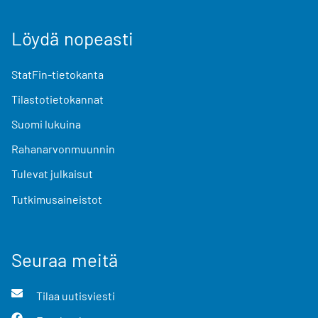
Löydä nopeasti
StatFin-tietokanta
Tilastotietokannat
Suomi lukuina
Rahanarvonmuunnin
Tulevat julkaisut
Tutkimusaineistot
Seuraa meitä
Tilaa uutisviesti