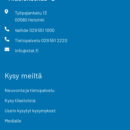
Työpajankatu
13
00580
Helsinki
Vaihde
029 551 1000
Tietopalvelu
029 551 2220
info@stat.fi
Kysy meiltä
Neuvonta ja tietopalvelu
Kysy tilastoista
Usein kysytyt kysymykset
Medialle