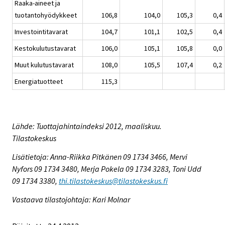
Raaka-aineet ja
tuotantohyödykkeet
106,8
104,0
105,3
0,4
Investointitavarat
104,7
101,1
102,5
0,4
Kestokulutustavarat
106,0
105,1
105,8
0,0
Muut kulutustavarat
108,0
105,5
107,4
0,2
Energiatuotteet
115,3
Lähde: Tuottajahintaindeksi 2012, maaliskuu.
Tilastokeskus
Lisätietoja: Anna-Riikka Pitkänen 09 1734 3466, Mervi
Nyfors 09 1734 3480, Merja Pokela 09 1734 3283, Toni Udd
09 1734 3380,
thi.tilastokeskus@tilastokeskus.fi
Vastaava tilastojohtaja: Kari Molnar