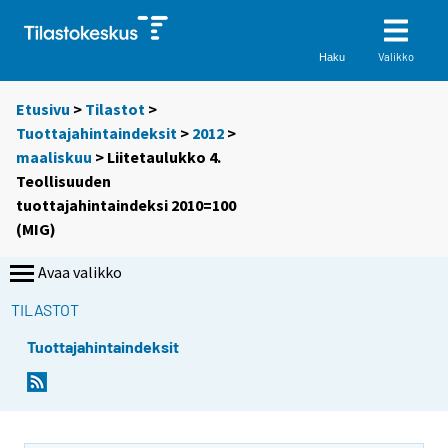
Valikko
Haku
Etusivu
>
Tilastot
>
Tuottajahintaindeksit
>
2012
>
maaliskuu
> Liitetaulukko 4.
Teollisuuden
tuottajahintaindeksi 2010=100
(MIG)
Avaa valikko
TILASTOT
Tuottajahintaindeksit