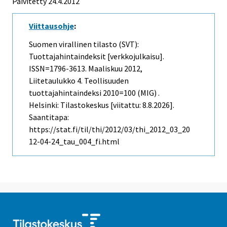
Päivitetty 24.4.2012
Viittausohje
:
Suomen virallinen tilasto (SVT):
Tuottajahintaindeksit [verkkojulkaisu].
ISSN=1796-3613.
Maaliskuu
2012,
Liitetaulukko 4. Teollisuuden
tuottajahintaindeksi 2010=100 (MIG) .
Helsinki: Tilastokeskus [viitattu: 8.8.2026].
Saantitapa:
https://stat.fi/til/thi/2012/03/thi_2012_03_20
12-04-24_tau_004_fi.html