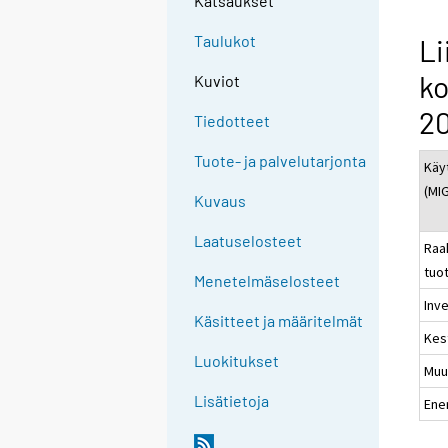
Katsaukset
Taulukot
Li
ko
Kuviot
20
Tiedotteet
Tuote- ja palvelutarjonta
Käy
(MI
Kuvaus
Laatuselosteet
Raa
tuo
Menetelmäselosteet
Inve
Käsitteet ja määritelmät
Kes
Luokitukset
Muu
Lisätietoja
Ene