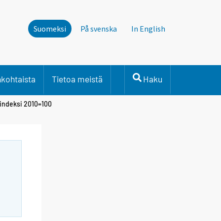
Suomeksi
På svenska
In English
nkohtaista
Tietoa meistä
Haku
aindeksi 2010=100