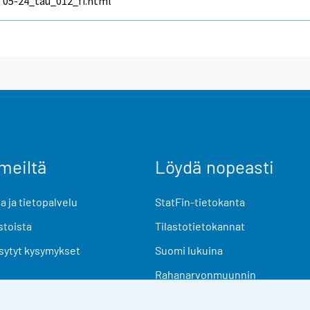
05-24_tau_012_fi.html
meiltä
Löydä nopeasti
 ja tietopalvelu
StatFin-tietokanta
stoista
Tilastotietokannat
sytyt kysymykset
Suomi lukuina
Rahanarvonmuunnin
Tulevat julkaisut