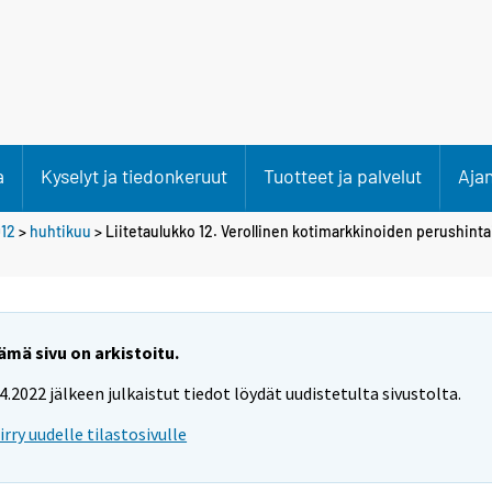
a
Kyselyt ja tiedonkeruut
Tuotteet ja palvelut
Aja
12
>
huhtikuu
> Liitetaulukko 12. Verollinen kotimarkkinoiden perushint
ämä sivu on arkistoitu.
.4.2022 jälkeen julkaistut tiedot löydät uudistetulta sivustolta.
iirry uudelle tilastosivulle