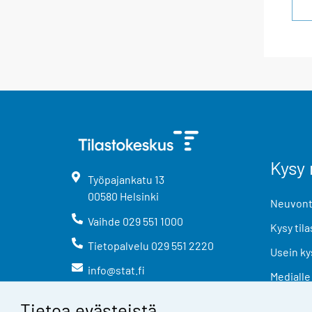
Kysy 
Työpajankatu
13
00580
Helsinki
Neuvonta
Vaihde
029 551 1000
Kysy tila
Tietopalvelu
029 551 2220
Usein ky
info@stat.fi
Medialle
Tietoa evästeistä