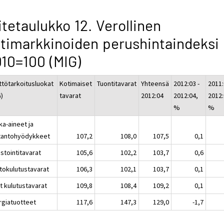
itetaulukko 12. Verollinen
timarkkinoiden perushintaindeksi
10=100 (MIG)
ttötarkoitusluokat
Kotimaiset
Tuontitavarat
Yhteensä
2012:03 -
2011:
G)
tavarat
2012:04
2012:04,
2012:
%
%
ka-aineet ja
tantohyödykkeet
107,2
108,0
107,5
0,1
stointitavarat
105,6
102,2
103,7
0,6
tokulutustavarat
106,3
102,1
103,7
0,1
t kulutustavarat
109,8
108,4
109,2
0,1
rgiatuotteet
117,6
147,3
129,0
-1,7