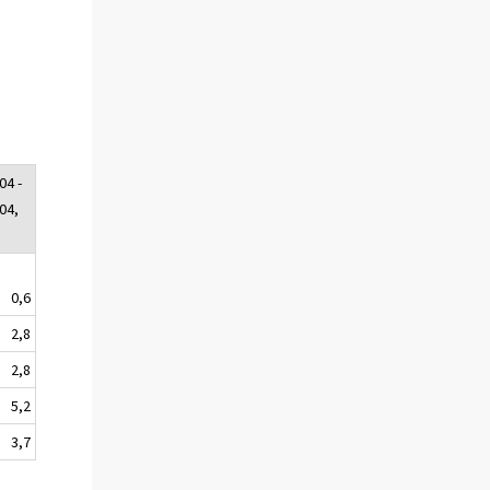
04 -
04,
0,6
2,8
2,8
5,2
3,7