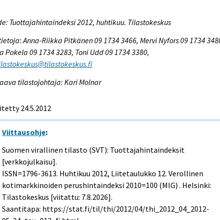
e: Tuottajahintaindeksi 2012, huhtikuu. Tilastokeskus
tietoja: Anna-Riikka Pitkänen 09 1734 3466, Mervi Nyfors 09 1734 348
a Pokela 09 1734 3283, Toni Udd 09 1734 3380,
tilastokeskus@tilastokeskus.fi
aava tilastojohtaja: Kari Molnar
itetty 24.5.2012
Viittausohje
:
Suomen virallinen tilasto (SVT): Tuottajahintaindeksit
[verkkojulkaisu].
ISSN=1796-3613.
Huhtikuu
2012, Liitetaulukko 12. Verollinen
kotimarkkinoiden perushintaindeksi 2010=100 (MIG) . Helsinki:
Tilastokeskus [viitattu: 7.8.2026].
Saantitapa: https://stat.fi/til/thi/2012/04/thi_2012_04_2012-