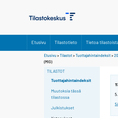
Etusivu
Tilastotieto
Tietoa tilastoist
Etusivu
>
Tilastot
>
Tuottajahintaindeksit
>
20
(MIG)
TILASTOT
Tuottajahintaindeksit
T
Muutoksia tässä
5
tilastossa
S
Julkistukset