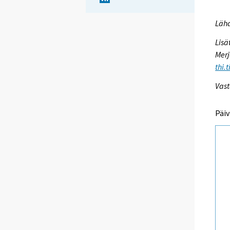
Lähd
Lisä
Merj
thi.
Vast
Päiv