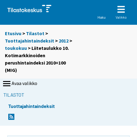
Valikko
Haku
Etusivu
>
Tilastot
>
Tuottajahintaindeksit
>
2012
>
toukokuu
> Liitetaulukko 10.
Kotimarkkinoiden
perushintaindeksi 2010=100
(MIG)
Avaa valikko
TILASTOT
Tuottajahintaindeksit