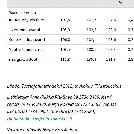
%
Raaka-aineet ja
tuotantohyödykkeet
107,5
107,6
107,6
0,4
Investointitavarat
105,3
102,2
103,6
0,3
Kestokulutustavarat
106,0
102,1
103,6
0,2
Muut kulutustavarat
108,5
108,0
108,3
0,4
Energiatuotteet
111,8
135,3
121,8
-2,9
Lähde: Tuottajahintaindeksi 2012, toukokuu. Tilastokeskus
Lisätietoja: Anna-Riikka Pitkänen 09 1734 3466, Mervi
Nyfors 09 1734 3480, Merja Pokela 09 1734 3283, Joonas
Isoketo 09 1734 2992, Toni Udd 09 1734 3380,
thi.tilastokeskus@tilastokeskus.fi
Vastaava tilastojohtaja: Kari Molnar