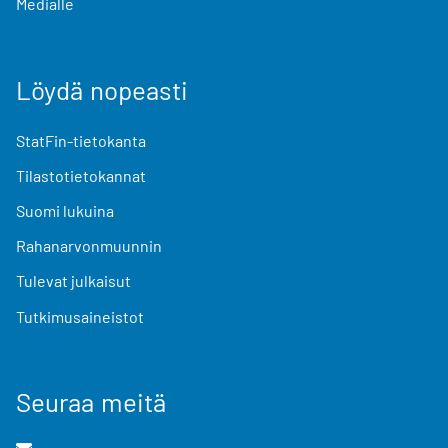
Medialle
Löydä nopeasti
StatFin-tietokanta
Tilastotietokannat
Suomi lukuina
Rahanarvonmuunnin
Tulevat julkaisut
Tutkimusaineistot
Seuraa meitä