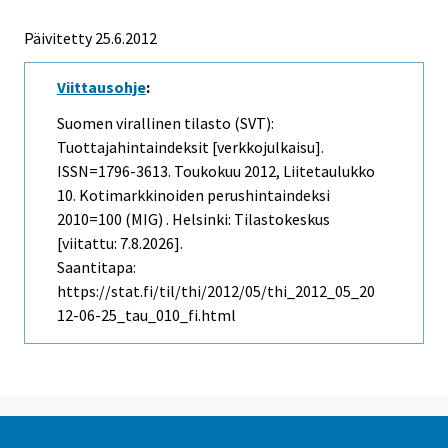
Päivitetty 25.6.2012
Viittausohje
:
Suomen virallinen tilasto (SVT):
Tuottajahintaindeksit [verkkojulkaisu].
ISSN=1796-3613.
Toukokuu
2012, Liitetaulukko
10. Kotimarkkinoiden perushintaindeksi
2010=100 (MIG) . Helsinki: Tilastokeskus
[viitattu: 7.8.2026].
Saantitapa:
https://stat.fi/til/thi/2012/05/thi_2012_05_20
12-06-25_tau_010_fi.html