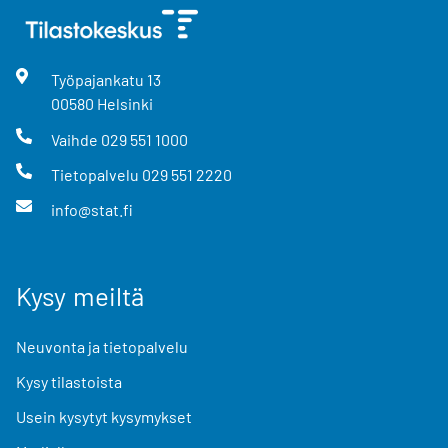
Työpajankatu
13
00580
Helsinki
Vaihde
029 551 1000
Tietopalvelu
029 551 2220
info@stat.fi
Kysy meiltä
Neuvonta ja tietopalvelu
Kysy tilastoista
Usein kysytyt kysymykset