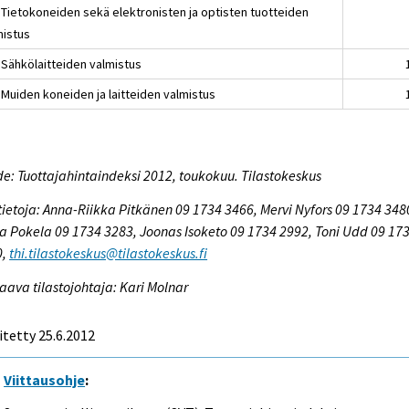
 Tietokoneiden sekä elektronisten ja optisten tuotteiden
mistus
 Sähkölaitteiden valmistus
 Muiden koneiden ja laitteiden valmistus
e: Tuottajahintaindeksi 2012, toukokuu. Tilastokeskus
tietoja: Anna-Riikka Pitkänen 09 1734 3466, Mervi Nyfors 09 1734 348
a Pokela 09 1734 3283, Joonas Isoketo 09 1734 2992, Toni Udd 09 17
0,
thi.tilastokeskus@tilastokeskus.fi
aava tilastojohtaja: Kari Molnar
itetty 25.6.2012
Viittausohje
: