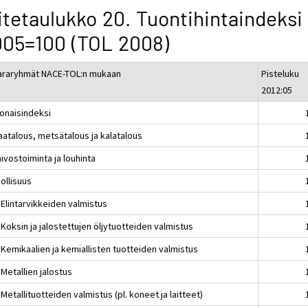
itetaulukko 20. Tuontihintaindeksi
005=100 (TOL 2008)
araryhmät NACE-TOL:n mukaan
Pisteluku
2012:05
onaisindeksi
aatalous, metsätalous ja kalatalous
ivostoiminta ja louhinta
ollisuus
 Elintarvikkeiden valmistus
Koksin ja jalostettujen öljytuotteiden valmistus
 Kemikaalien ja kemiallisten tuotteiden valmistus
Metallien jalostus
Metallituotteiden valmistus (pl. koneet ja laitteet)