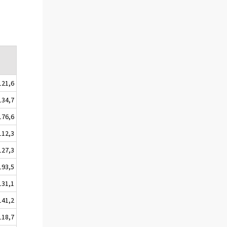
121,6
134,7
176,6
112,3
127,3
193,5
131,1
141,2
118,7