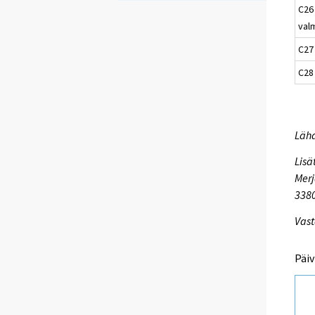
C26
val
C27
C28
Lähd
Lisä
Merj
338
Vast
Päiv