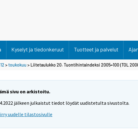
a
Kyselyt ja tiedonkeruut
Tuotteet ja palvelut
Aja
12
>
toukokuu
> Liitetaulukko 20. Tuontihintaindeksi 2005=100 (TOL 200
ämä sivu on arkistoitu.
.4.2022 jälkeen julkaistut tiedot löydät uudistetulta sivustolta.
iirry uudelle tilastosivulle