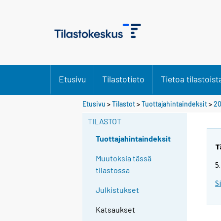
Etusivu
Tilastotieto
Tietoa tilastoist
Etusivu
>
Tilastot
>
Tuottajahintaindeksit
>
20
TILASTOT
Tuottajahintaindeksit
T
Muutoksia tässä
5
tilastossa
S
Julkistukset
Katsaukset