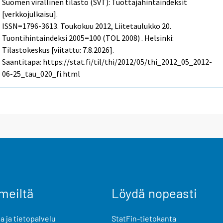
Suomen virallinen tilasto (SVT): Tuottajahintaindeksit
[verkkojulkaisu].
ISSN=1796-3613.
Toukokuu
2012, Liitetaulukko 20.
Tuontihintaindeksi 2005=100 (TOL 2008) . Helsinki:
Tilastokeskus [viitattu: 7.8.2026].
Saantitapa: https://stat.fi/til/thi/2012/05/thi_2012_05_2012-
06-25_tau_020_fi.html
meiltä
Löydä nopeasti
 ja tietopalvelu
StatFin-tietokanta