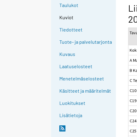
Taulukot
Li
2
Kuviot
Tiedotteet
Tav
Tuote- ja palvelutarjonta
Kok
Kuvaus
A M
Laatuselosteet
B Ka
Menetelmäselosteet
C Te
C10
Käsitteet ja määritelmät
C19 
Luokitukset
C20
Lisätietoja
C24 
C25 