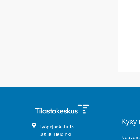
Kysy 
Työpajankatu
13
00580
Helsinki
Neuvonta