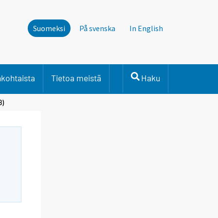
Suomeksi
På svenska
In English
nkohtaista
Tietoa meistä
Haku
8)