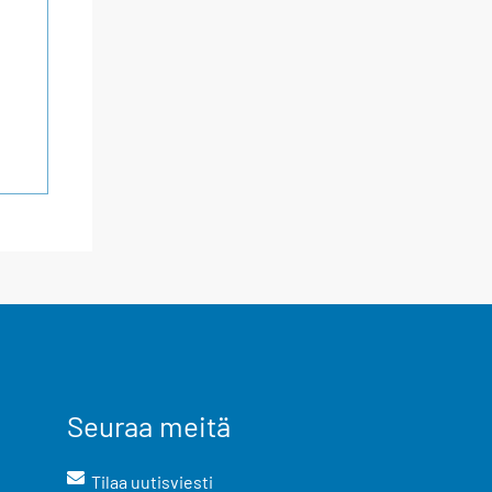
Seuraa meitä
Tilaa uutisviesti