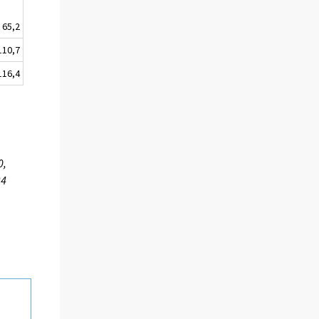
65,2
110,7
116,4
0,
34