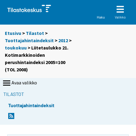
Valikko
Haku
Etusivu
>
Tilastot
>
Tuottajahintaindeksit
>
2012
>
toukokuu
> Liitetaulukko 21.
Kotimarkkinoiden
perushintaindeksi 2005=100
(TOL 2008)
Avaa valikko
TILASTOT
Tuottajahintaindeksit