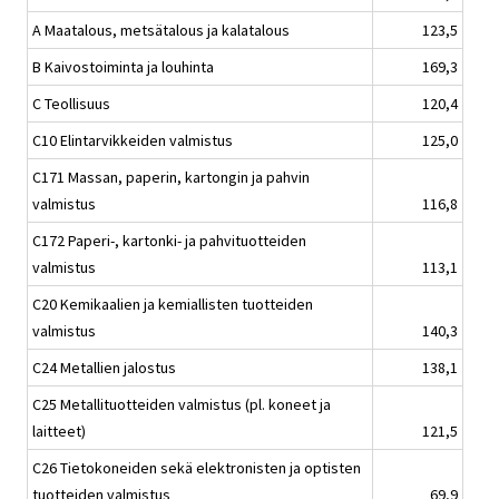
A Maatalous, metsätalous ja kalatalous
123,5
B Kaivostoiminta ja louhinta
169,3
C Teollisuus
120,4
C10 Elintarvikkeiden valmistus
125,0
C171 Massan, paperin, kartongin ja pahvin
valmistus
116,8
C172 Paperi-, kartonki- ja pahvituotteiden
valmistus
113,1
C20 Kemikaalien ja kemiallisten tuotteiden
valmistus
140,3
C24 Metallien jalostus
138,1
C25 Metallituotteiden valmistus (pl. koneet ja
laitteet)
121,5
C26 Tietokoneiden sekä elektronisten ja optisten
tuotteiden valmistus
69,9