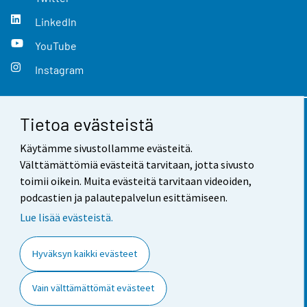
LinkedIn
YouTube
Instagram
Tietoa evästeistä
Yhteystiedot
Käytämme sivustollamme evästeitä.
Palaute
Välttämättömiä evästeitä tarvitaan, jotta sivusto
toimii oikein. Muita evästeitä tarvitaan videoiden,
Käyttöehdot
podcastien ja palautepalvelun esittämiseen.
Tietosuoja
Lue lisää evästeistä.
Saavutettavuus
Hyväksyn kaikki evästeet
Tietoa sivustosta
Vain välttämättömät evästeet
Evästeasetukset