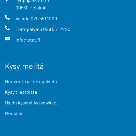
Työpajankatu
13
00580
Helsinki
Vaihde
029 551 1000
Tietopalvelu
029 551 2220
info@stat.fi
Kysy meiltä
Neuvonta ja tietopalvelu
Kysy tilastoista
Usein kysytyt kysymykset
Medialle