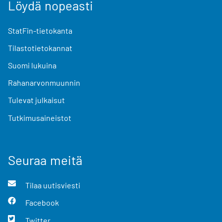
Löydä nopeasti
StatFin-tietokanta
Tilastotietokannat
Suomi lukuina
Rahanarvonmuunnin
Tulevat julkaisut
Tutkimusaineistot
Seuraa meitä
Tilaa uutisviesti
Facebook
Twitter