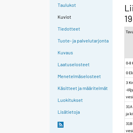
Taulukot
Li
19
Kuviot
Tiedotteet
Tav
Tuote- ja palvelutarjonta
Kuvaus
0-8
Laatuselosteet
0 El
Menetelmäselosteet
3 K
Käsitteet ja määritelmät
-ölj
ves
Luokitukset
31A
Lisätietoja
ja k
31B
ves