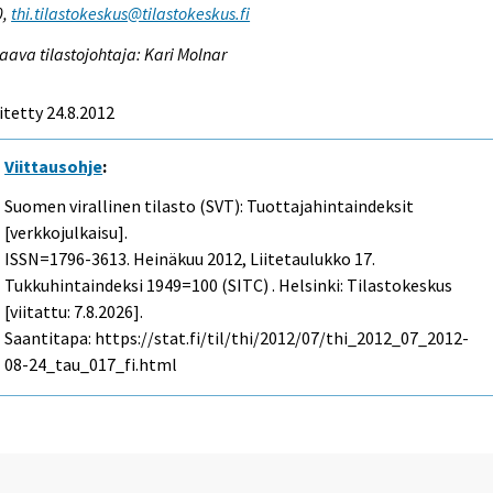
0,
thi.tilastokeskus@tilastokeskus.fi
aava tilastojohtaja: Kari Molnar
itetty 24.8.2012
Viittausohje
:
Suomen virallinen tilasto (SVT): Tuottajahintaindeksit
[verkkojulkaisu].
ISSN=1796-3613.
Heinäkuu
2012, Liitetaulukko 17.
Tukkuhintaindeksi 1949=100 (SITC) . Helsinki: Tilastokeskus
[viitattu: 7.8.2026].
Saantitapa: https://stat.fi/til/thi/2012/07/thi_2012_07_2012-
08-24_tau_017_fi.html