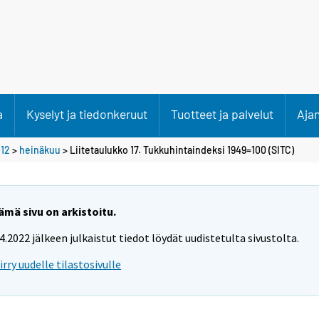
a
Kyselyt ja tiedonkeruut
Tuotteet ja palvelut
Aja
12
>
heinäkuu
> Liitetaulukko 17. Tukkuhintaindeksi 1949=100 (SITC)
ämä sivu on arkistoitu.
.4.2022 jälkeen julkaistut tiedot löydät uudistetulta sivustolta.
iirry uudelle tilastosivulle