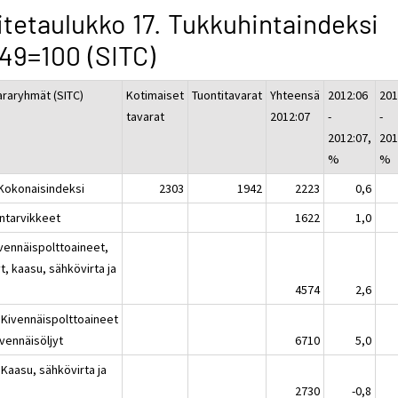
itetaulukko 17. Tukkuhintaindeksi
49=100 (SITC)
araryhmät (SITC)
Kotimaiset
Tuontitavarat
Yhteensä
2012:06
201
tavarat
2012:07
-
-
2012:07,
201
%
%
 Kokonaisindeksi
2303
1942
2223
0,6
intarvikkeet
1622
1,0
ivennäispolttoaineet,
yt, kaasu, sähkövirta ja
i
4574
2,6
 Kivennäispolttoaineet
ivennäisöljyt
6710
5,0
 Kaasu, sähkövirta ja
i
2730
-0,8