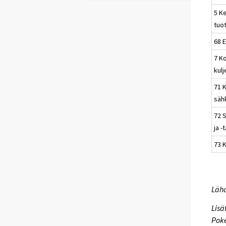
5 K
tuo
68 E
7 Ko
kulj
71 K
säh
72 
ja -
73 
Lähd
Lisä
Poke