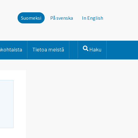
Suomeksi
På svenska
In English
nkohtaista
Tietoa meistä
Haku