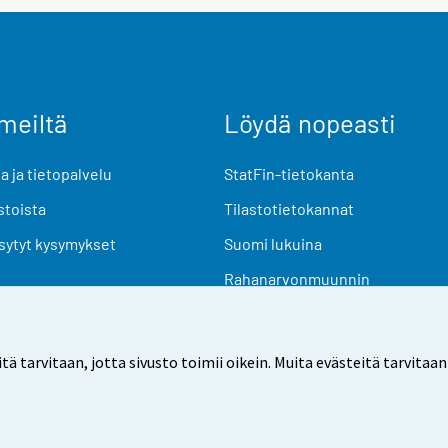
meiltä
Löydä nopeasti
 ja tietopalvelu
StatFin-tietokanta
stoista
Tilastotietokannat
sytyt kysymykset
Suomi lukuina
Rahanarvonmuunnin
Tulevat julkaisut
Tutkimusaineistot
arvitaan, jotta sivusto toimii oikein. Muita evästeitä tarvitaan
Käyttöehdot
Tietosuoja
Saavutettavuus
Tietoa sivu