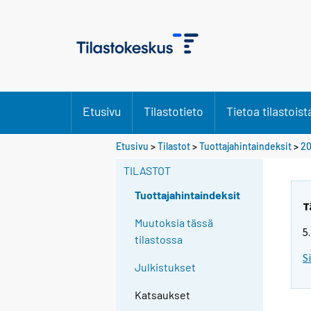
Etusivu
Tilastotieto
Tietoa tilastoist
Etusivu
>
Tilastot
>
Tuottajahintaindeksit
>
20
TILASTOT
Tuottajahintaindeksit
T
Muutoksia tässä
5
tilastossa
S
Julkistukset
Katsaukset