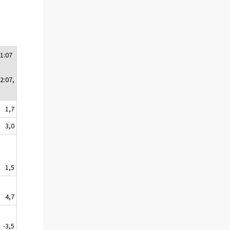
1:07
2:07,
1,7
3,0
1,5
4,7
-3,5