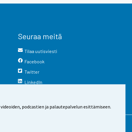
Seuraa meitä
Tilaa uutisviesti
Facebook
Twitter
LinkedIn
YouTube
Instagram
 videoiden, podcastien ja palautepalvelun esittämiseen.
stosta
Evästeasetukset