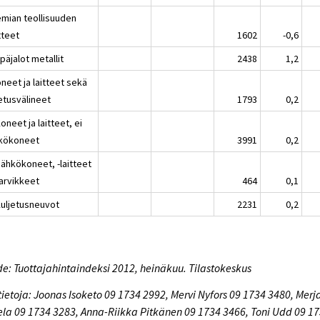
emian teollisuuden
tteet
1602
-0,6
päjalot metallit
2438
1,2
neet ja laitteet sekä
etusvälineet
1793
0,2
oneet ja laitteet, ei
kökoneet
3991
0,2
Sähkökoneet, -laitteet
tarvikkeet
464
0,1
Kuljetusneuvot
2231
0,2
e: Tuottajahintaindeksi 2012, heinäkuu. Tilastokeskus
tietoja: Joonas Isoketo 09 1734 2992, Mervi Nyfors 09 1734 3480, Merj
la 09 1734 3283, Anna-Riikka Pitkänen 09 1734 3466, Toni Udd 09 1