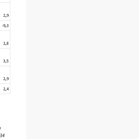
2,9
-9,3
2,8
3,5
2,9
2,4
a
734