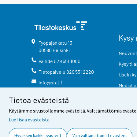
Kysy 
Työpajankatu
13
00580
Helsinki
Neuvonta
Vaihde
029 551 1000
Kysy tila
Tietopalvelu
029 551 2220
Usein ky
info@stat.fi
Medialle
Tietoa evästeistä
Käytämme sivustollamme evästeitä. Välttämättömiä evästeitä t
Lue lisää evästeistä.
Yhteystiedot
Palaute
Hyväksyn kaikki evästeet
Vain välttämättömät evästeet