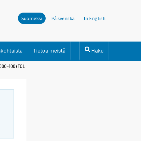
Suomeksi
På svenska
In English
nkohtaista
Tietoa meistä
Haku
2000=100 (TOL