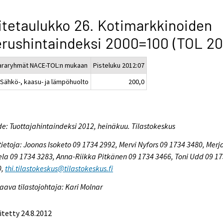
itetaulukko 26. Kotimarkkinoiden
rushintaindeksi 2000=100 (TOL 20
araryhmät NACE-TOL:n mukaan
Pisteluku 2012:07
 Sähkö-, kaasu- ja lämpöhuolto
200,0
e: Tuottajahintaindeksi 2012, heinäkuu. Tilastokeskus
tietoja: Joonas Isoketo 09 1734 2992, Mervi Nyfors 09 1734 3480, Merj
la 09 1734 3283, Anna-Riikka Pitkänen 09 1734 3466, Toni Udd 09 1
0,
thi.tilastokeskus@tilastokeskus.fi
aava tilastojohtaja: Kari Molnar
itetty 24.8.2012