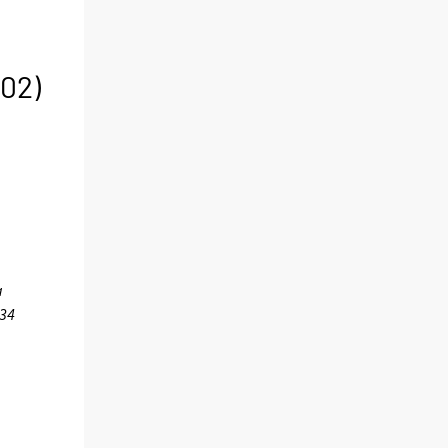
02)
a
734