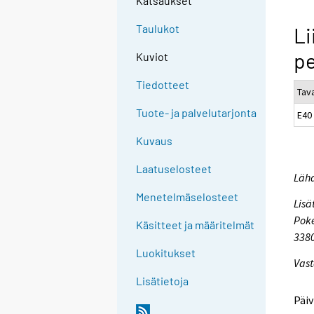
Katsaukset
Taulukot
Li
pe
Kuviot
Tiedotteet
Tav
Tuote- ja palvelutarjonta
E40
Kuvaus
Laatuselosteet
Lähd
Menetelmäselosteet
Lisä
Poke
Käsitteet ja määritelmät
338
Luokitukset
Vast
Lisätietoja
Päiv