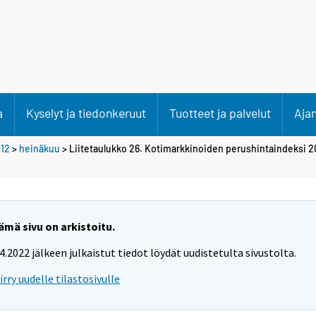
a
Kyselyt ja tiedonkeruut
Tuotteet ja palvelut
Aja
12
>
heinäkuu
> Liitetaulukko 26. Kotimarkkinoiden perushintaindeksi 
ämä sivu on arkistoitu.
.4.2022 jälkeen julkaistut tiedot löydät uudistetulta sivustolta.
iirry uudelle tilastosivulle