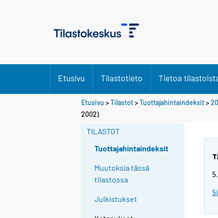
Etusivu
Tilastotieto
Tietoa tilastoist
Etusivu
>
Tilastot
>
Tuottajahintaindeksit
>
20
2002)
TILASTOT
Tuottajahintaindeksit
T
Muutoksia tässä
5
tilastossa
S
Julkistukset