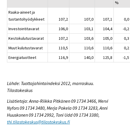
%
Raaka-aineet ja
tuotantohyödykkeet
107,2
107,0
107,1
0,0
Investointitavarat
106,0
103,1
104,4
-0,2
Kestokulutustavarat
107,2
103,6
105,0
0,3
Muut kulutustavarat
110,5
110,6
110,6
0,2
Energiatuotteet
116,9
140,0
125,8
-1,5
Lähde: Tuottajahintaindeksi 2012, marraskuu.
Tilastokeskus
Lisätietoja: Anna-Riikka Pitkänen 09 1734 3466, Mervi
Nyfors 09 1734 3480, Merja Pokela 09 1734 3283, Anni
Huuskonen 09 1734 2992, Toni Udd 09 1734 3380,
thi.tilastokeskus@tilastokeskus.fi