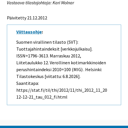
Vastaava tilastojohtaja: Kari Molnar
Päivitetty 21.12.2012
Viittausohje
:
Suomen virallinen tilasto (SVT):
Tuottajahintaindeksit [verkkojulkaisu].
ISSN=1796-3613.
Marraskuu
2012,
Liitetaulukko 12. Verollinen kotimarkkinoiden
perushintaindeksi 2010=100 (MIG) . Helsinki:
Tilastokeskus [viitattu: 6.8.2026].
Saantitapa:
https://stat.fi/til/thi/2012/11/thi_2012_11_20
12-12-21_tau_012_fi.html