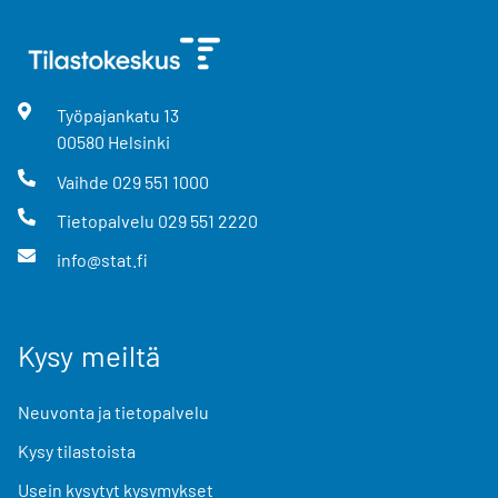
Työpajankatu
13
00580
Helsinki
Vaihde
029 551 1000
Tietopalvelu
029 551 2220
info@stat.fi
Kysy meiltä
Neuvonta ja tietopalvelu
Kysy tilastoista
Usein kysytyt kysymykset