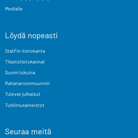
Medialle
Löydä nopeasti
StatFin-tietokanta
Tilastotietokannat
Suomi lukuina
Rahanarvonmuunnin
Tulevat julkaisut
Tutkimusaineistot
Seuraa meitä