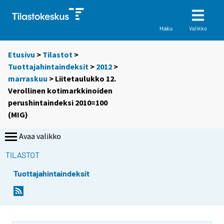
Valikko
Haku
Etusivu
>
Tilastot
>
Tuottajahintaindeksit
>
2012
>
marraskuu
> Liitetaulukko 12.
Verollinen kotimarkkinoiden
perushintaindeksi 2010=100
(MIG)
Avaa valikko
TILASTOT
Tuottajahintaindeksit