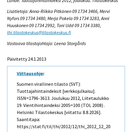
Lähde: Tuottajahintaindeksi 2012, joulukuu. Tilastokeskus
Lisätietoja: Anna-Riikka Pitkänen 09 1734 3466, Mervi
Nyfors 09 1734 3480, Merja Pokela 09 1734 3283, Anni
Huuskonen 09 1734 2992, Toni Udd 09 1734 3380,
thi.tilastokeskus@tilastokeskus.fi
Vastaava tilastojohtaja: Leena Storgårds
Päivitetty 24.1.2013
Viittausohje
:
Suomen virallinen tilasto (SVT):
Tuottajahintaindeksit [verkkojulkaisu].
ISSN=1796-3613.
Joulukuu
2012, Liitetaulukko
19. Vientihintaindeksi 2005=100 (TOL 2008) .
Helsinki: Tilastokeskus [viitattu: 8.8.2026].
Saantitapa:
https://stat.fi/til/thi/2012/12/thi_2012_12_20