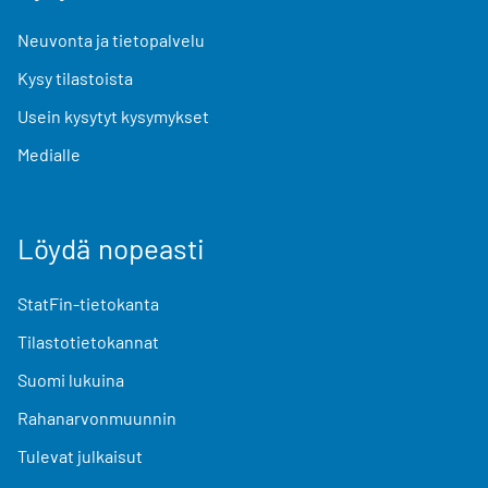
Neuvonta ja tietopalvelu
Kysy tilastoista
Usein kysytyt kysymykset
Medialle
Löydä nopeasti
StatFin-tietokanta
Tilastotietokannat
Suomi lukuina
Rahanarvonmuunnin
Tulevat julkaisut