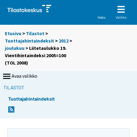
Valikko
Haku
Etusivu
>
Tilastot
>
Tuottajahintaindeksit
>
2012
>
joulukuu
> Liitetaulukko 19.
Vientihintaindeksi 2005=100
(TOL 2008)
Avaa valikko
TILASTOT
Tuottajahintaindeksit