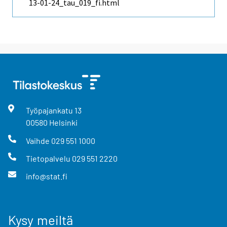
13-01-24_tau_019_fi.html
Työpajankatu
13
00580
Helsinki
Vaihde
029 551 1000
Tietopalvelu
029 551 2220
info@stat.fi
Kysy meiltä