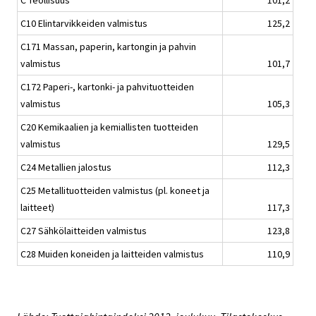
C Teollisuus
101,2
C10 Elintarvikkeiden valmistus
125,2
C171 Massan, paperin, kartongin ja pahvin
valmistus
101,7
C172 Paperi-, kartonki- ja pahvituotteiden
valmistus
105,3
C20 Kemikaalien ja kemiallisten tuotteiden
valmistus
129,5
C24 Metallien jalostus
112,3
C25 Metallituotteiden valmistus (pl. koneet ja
laitteet)
117,3
C27 Sähkölaitteiden valmistus
123,8
C28 Muiden koneiden ja laitteiden valmistus
110,9