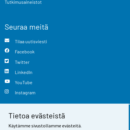
Tutkimusaineistot
Seuraa meitä
Tilaa uutisviesti
Facebook
Twitter
LinkedIn
YouTube
Instagram
Tietoa evästeistä
Yhteystiedot
Käytämme sivustollamme evästeitä.
Palaute