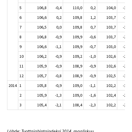
5
106,8
-0,4
110,0
0,2
104,0
-1,4
6
106,6
0,2
109,8
1,2
103,7
-1,3
7
106,5
0,0
109,8
0,7
103,7
-1,7
8
106,8
-0,9
109,9
-0,6
103,7
-2,1
9
106,6
-1,1
109,9
-0,7
103,0
-2,6
10
106,2
-0,9
109,2
-1,0
102,6
-2,2
11
105,9
-0,9
108,9
-0,9
102,6
-2,1
12
105,7
-0,8
108,9
-0,9
102,5
-1,5
2014
1
105,8
-0,9
109,0
-1,1
102,2
-1,7
2
105,9
-1,3
109,0
-1,6
102,4
-2,1
3
105,4
-2,1
108,4
-2,3
102,2
-2,5
Lähde: Tuottajahintaindeksi 2014, maaliskuu.