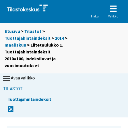
Valikko
Haku
Etusivu
>
Tilastot
>
Tuottajahintaindeksit
>
2014
>
maaliskuu
> Liitetaulukko 1.
Tuottajahintaindeksit
2010=100, indeksiluvut ja
vuosimuutokset
Avaa valikko
TILASTOT
Tuottajahintaindeksit