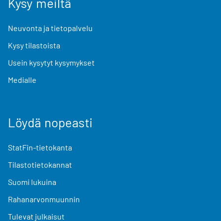
Kysy meiltä
Neuvonta ja tietopalvelu
Kysy tilastoista
Usein kysytyt kysymykset
Medialle
Löydä nopeasti
StatFin-tietokanta
Tilastotietokannat
Suomi lukuina
Rahanarvonmuunnin
Tulevat julkaisut