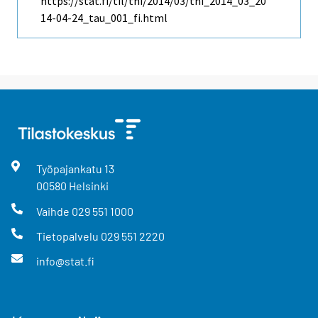
https://stat.fi/til/thi/2014/03/thi_2014_03_20
14-04-24_tau_001_fi.html
Työpajankatu
13
00580
Helsinki
Vaihde
029 551 1000
Tietopalvelu
029 551 2220
info@stat.fi