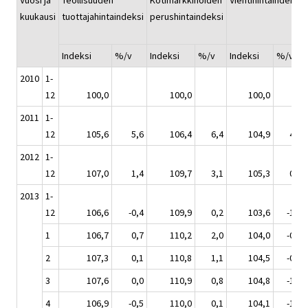
Vuosi ja
Teollisuuden
Kotimarkkinoiden
Vientihintaindeksi
kuukausi
tuottajahintaindeksi
perushintaindeksi
Indeksi
%/v
Indeksi
%/v
Indeksi
%/v
2010
1-
12
100,0
100,0
100,0
2011
1-
12
105,6
5,6
106,4
6,4
104,9
4,9
2012
1-
12
107,0
1,4
109,7
3,1
105,3
0,4
2013
1-
12
106,6
-0,4
109,9
0,2
103,6
-1,6
1
106,7
0,7
110,2
2,0
104,0
-0,6
2
107,3
0,1
110,8
1,1
104,5
-0,9
3
107,6
0,0
110,9
0,8
104,8
-1,3
4
106,9
-0,5
110,0
0,1
104,1
-1,7