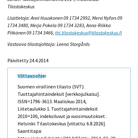
Tilastokeskus
Lisätietoja: Anni Huuskonen 09 1734 2992, Mervi Nyfors 09
1734 3480, Merja Pokela 09 1734 3283, Anna-Riikka
Pitkänen 09 1734 3466,
thi.tilastokeskus@tilastokeskus.fi
Vastaava tilastojohtaja: Leena Storgårds
Päivitetty 24.4.2014
Viittausohje
:
Suomen virallinen tilasto (SVT):
Tuottajahintaindeksit [verkkojulkaisu].
ISSN=1796-3613.
Maaliskuu
2014,
Liitetaulukko 1. Tuottajahintaindeksit
2010=100, indeksiluvut ja vuosimuutokset .
Helsinki: Tilastokeskus [viitattu: 6.8.2026].
Saantitapa: