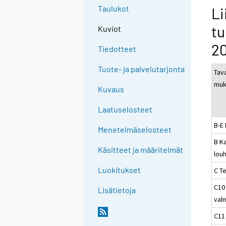
Taulukot
Li
tu
Kuviot
2
Tiedotteet
Tuote- ja palvelutarjonta
Tav
muk
Kuvaus
Laatuselosteet
B-E
Menetelmäselosteet
B Ka
Käsitteet ja määritelmät
louh
Luokitukset
C Te
C10
Lisätietoja
val
C11