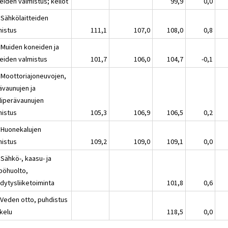
teiden valmistus; kellot
99,9
0,0
 Sähkölaitteiden
mistus
111,1
107,0
108,0
0,8
 Muiden koneiden ja
teiden valmistus
101,7
106,0
104,7
-0,1
 Moottoriajoneuvojen,
ävaunujen ja
liperävaunujen
mistus
105,3
106,9
106,5
0,2
 Huonekalujen
mistus
109,2
109,0
109,1
0,0
Sähkö-, kaasu- ja
pöhuolto,
dytysliiketoiminta
101,8
0,6
 Veden otto, puhdistus
akelu
118,5
0,0