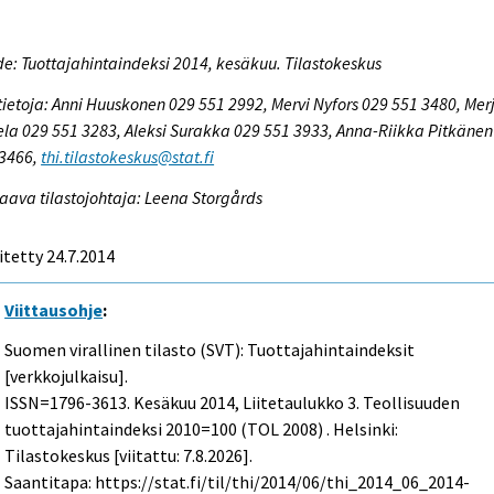
e: Tuottajahintaindeksi 2014, kesäkuu. Tilastokeskus
tietoja: Anni Huuskonen 029 551 2992, Mervi Nyfors 029 551 3480, Mer
la 029 551 3283, Aleksi Surakka 029 551 3933, Anna-Riikka Pitkänen
 3466,
thi.tilastokeskus@stat.fi
aava tilastojohtaja: Leena Storgårds
itetty 24.7.2014
Viittausohje
:
Suomen virallinen tilasto (SVT): Tuottajahintaindeksit
[verkkojulkaisu].
ISSN=1796-3613.
Kesäkuu
2014, Liitetaulukko 3. Teollisuuden
tuottajahintaindeksi 2010=100 (TOL 2008) . Helsinki:
Tilastokeskus [viitattu: 7.8.2026].
Saantitapa: https://stat.fi/til/thi/2014/06/thi_2014_06_2014-