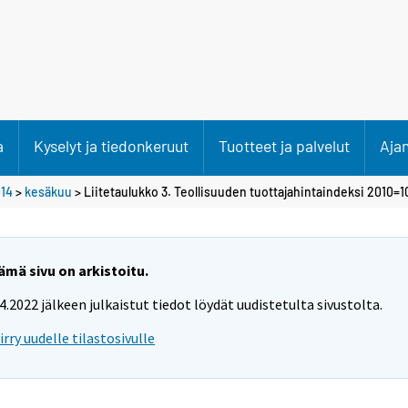
a
Kyselyt ja tiedonkeruut
Tuotteet ja palvelut
Aja
14
>
kesäkuu
> Liitetaulukko 3. Teollisuuden tuottajahintaindeksi 2010=1
ämä sivu on arkistoitu.
.4.2022 jälkeen julkaistut tiedot löydät uudistetulta sivustolta.
iirry uudelle tilastosivulle