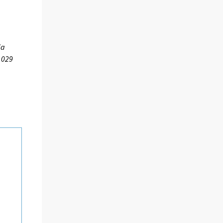
ja
 029