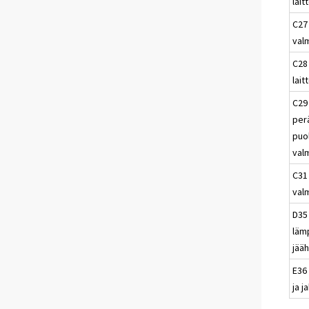
lait
C27
val
C28
lait
C29
per
puo
val
C31
val
D35 
läm
jääh
E36
ja j