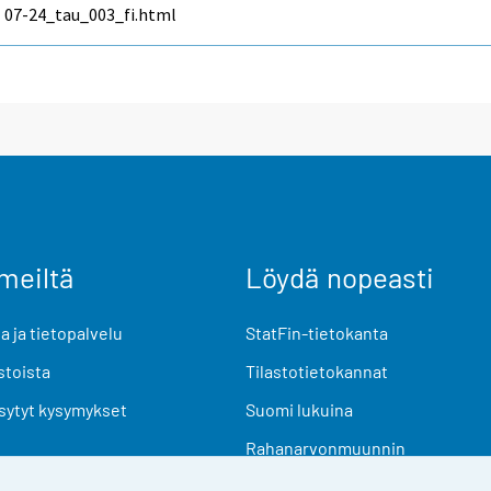
07-24_tau_003_fi.html
meiltä
Löydä nopeasti
 ja tietopalvelu
StatFin-tietokanta
stoista
Tilastotietokannat
sytyt kysymykset
Suomi lukuina
Rahanarvonmuunnin
Tulevat julkaisut