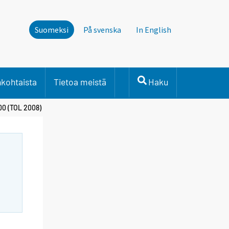
Suomeksi
På svenska
In English
nkohtaista
Tietoa meistä
Haku
00 (TOL 2008)