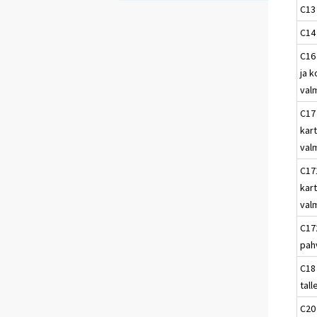
C13 
C14
C16
ja 
valm
C17 
kar
val
C17
kart
val
C172
pah
C18
tall
C20