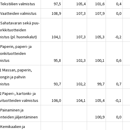
Tekstiilien valmistus
97,5
105,4
101,6
0,4
 Vaatteiden valmistus
108,9
107,3
107,9
0,0
 Sahatavaran sekä puu-
korkkituotteiden
istus (pl. huonekalut)
104,1
107,3
105,3
-0,2
Paperin, paperi- ja
tonkituotteiden
mistus
95,8
102,3
100,1
0,6
1 Massan, paperin,
ongin ja pahvin
mistus
93,7
102,2
99,7
0,7
 Paperi-, kartonki- ja
vituotteiden valmistus
106,0
104,1
105,4
-0,1
 Painaminen ja
enteiden jäljentäminen
100,9
0,0
 Kemikaalien ja