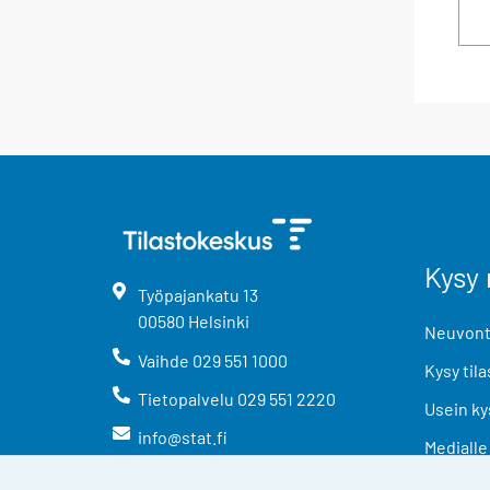
Kysy 
Työpajankatu
13
00580
Helsinki
Neuvonta
Vaihde
029 551 1000
Kysy tila
Tietopalvelu
029 551 2220
Usein ky
info@stat.fi
Medialle