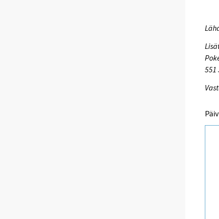
Lähd
Lisä
Poke
551
Vast
Päiv