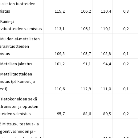
iallisten tuotteiden
mistus
115,2
106,2
110,4
0,3
Kumi- ja
vituotteiden valmistus
113,1
106,1
110,1
-0,2
 Muiden ei-metallisten
eraalituotteiden
mistus
109,8
105,7
108,8
-0,1
Metallien jalostus
101,2
91,1
94,4
0,2
 Metallituotteiden
istus (pl. koneet ja
teet)
110,6
112,9
111,0
-0,1
 Tietokoneiden sekä
tronisten ja optisten
tteiden valmistus
95,7
88,6
89,5
-0,2
 Mittaus-, testaus- ja
gointivälineiden ja -