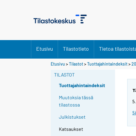
Etusivu
Tilastotieto
Tietoa tilastoist
Etusivu
>
Tilastot
>
Tuottajahintaindeksit
>
20
TILASTOT
Tuottajahintaindeksit
T
Muutoksia tässä
5
tilastossa
S
Julkistukset
Katsaukset