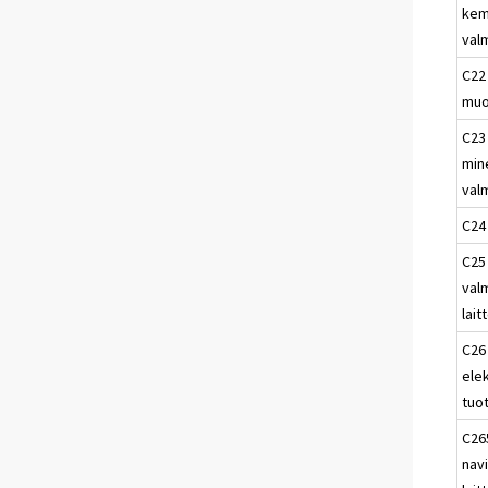
kem
val
C22 
muo
C23
min
val
C24 
C25
valm
lait
C26
elek
tuo
C265
navi