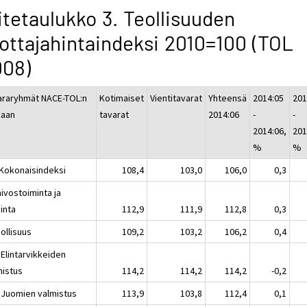
itetaulukko 3. Teollisuuden
ottajahintaindeksi 2010=100 (TOL
008)
araryhmät NACE-TOL:n
Kotimaiset
Vientitavarat
Yhteensä
2014:05
201
aan
tavarat
2014:06
-
-
2014:06,
201
%
%
 Kokonaisindeksi
108,4
103,0
106,0
0,3
ivostoiminta ja
inta
112,9
111,9
112,8
0,3
ollisuus
109,2
103,2
106,2
0,4
 Elintarvikkeiden
mistus
114,2
114,2
114,2
-0,2
 Juomien valmistus
113,9
103,8
112,4
0,1