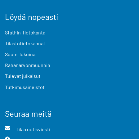
Löydä nopeasti
StatFin-tietokanta
Tilastotietokannat
Suomi lukuina
Rahanarvonmuunnin
Tulevat julkaisut
Tutkimusaineistot
Seuraa meitä
Tilaa uutisviesti