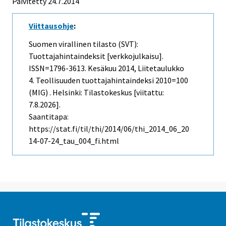
Päivitetty 24.7.2014
Viittausohje
:
Suomen virallinen tilasto (SVT):
Tuottajahintaindeksit [verkkojulkaisu].
ISSN=1796-3613.
Kesäkuu
2014, Liitetaulukko
4. Teollisuuden tuottajahintaindeksi 2010=100
(MIG) . Helsinki: Tilastokeskus [viitattu:
7.8.2026].
Saantitapa:
https://stat.fi/til/thi/2014/06/thi_2014_06_20
14-07-24_tau_004_fi.html