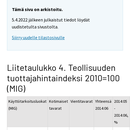
Tämä sivu on arkistoitu.
5.4.2022 jälkeen julkaistut tiedot löydät
uudistetulta sivustolta.
Siirry uudelle tilastosivulle
Liitetaulukko 4. Teollisuuden
tuottajahintaindeksi 2010=100
(MIG)
Käyttötarkoitusluokat
Kotimaiset
Vientitavarat
Yhteensä
2014:05
(MIG)
tavarat
2014:06
-
2014:06,
%