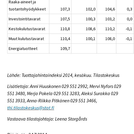
Raaka-aineet ja
tuotantohyödykkeet
107,3
102,0
104,6
0,3
Investointitavarat
107,5
100,3
103,2
0,0
Kestokulutustavarat
110,8
108,6
110,2
-0,1
Muut kulutustavarat
110,4
100,1
108,0
-0,1
Energiatuotteet
109,7
Lähde: Tuottajahintaindeksi 2014, kesäkuu. Tilastokeskus
Lisätietoja: Anni Huuskonen 029 551 2992, Mervi Nyfors 029
551 3480, Merja Pokela 029 551 3283, Aleksi Surakka 029
551 3933, Anna-Riikka Pitkänen 029 551 3466,
thi.tilastokeskus@stat.fi
Vastaava tilastojohtaja: Leena Storgårds