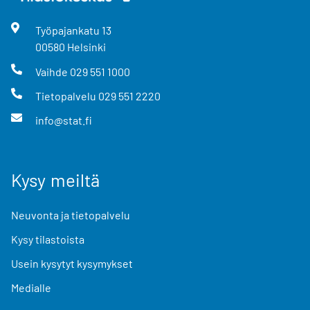
Työpajankatu
13
00580
Helsinki
Vaihde
029 551 1000
Tietopalvelu
029 551 2220
info@stat.fi
Kysy meiltä
Neuvonta ja tietopalvelu
Kysy tilastoista
Usein kysytyt kysymykset
Medialle