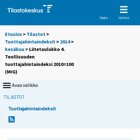
Valikko
Haku
Etusivu
>
Tilastot
>
Tuottajahintaindeksit
>
2014
>
kesäkuu
> Liitetaulukko 4.
Teollisuuden
tuottajahintaindeksi 2010=100
(MIG)
Avaa valikko
TILASTOT
Tuottajahintaindeksit