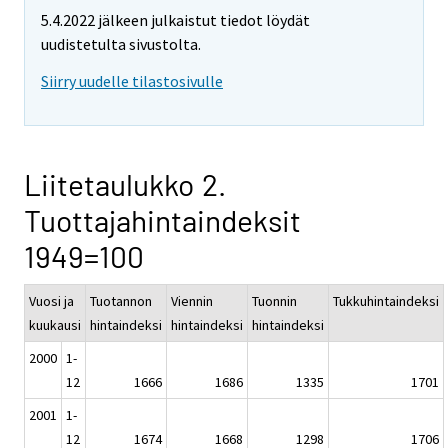
5.4.2022 jälkeen julkaistut tiedot löydät
uudistetulta sivustolta.
Siirry uudelle tilastosivulle
Liitetaulukko 2.
Tuottajahintaindeksit
1949=100
Vuosi ja
Tuotannon
Viennin
Tuonnin
Tukkuhintaindeksi
kuukausi
hintaindeksi
hintaindeksi
hintaindeksi
2000
1-
12
1666
1686
1335
1701
2001
1-
12
1674
1668
1298
1706