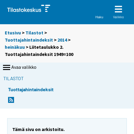
Valikko
Haku
Etusivu
>
Tilastot
>
Tuottajahintaindeksit
>
2014
>
heinäkuu
> Liitetaulukko 2.
Tuottajahintaindeksit 1949=100
Avaa valikko
TILASTOT
Tuottajahintaindeksit
Tämä sivu on arkistoitu.