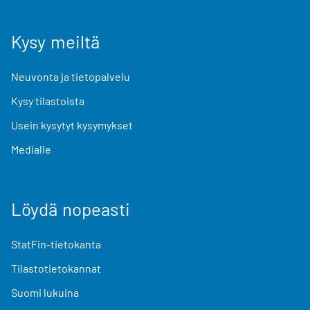
Kysy meiltä
Neuvonta ja tietopalvelu
Kysy tilastoista
Usein kysytyt kysymykset
Medialle
Löydä nopeasti
StatFin-tietokanta
Tilastotietokannat
Suomi lukuina