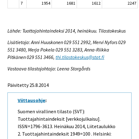
7
1954
1681
1612
2247
Lähde: Tuottajahintaindeksi 2014, heinäkuu. Tilastokeskus
Lisätietoja: Anni Huuskonen 029 551 2992, Mervi Nyfors 029
551 3480, Merja Pokela 029 551 3283, Anna-Riikka
Pitkänen 029 551 3466,
thi.tilastokeskus@stat.fi
Vastaava tilastojohtaja: Leena Storgårds
Päivitetty 25.8.2014
Viittausohje
:
Suomen virallinen tilasto (SVT):
Tuottajahintaindeksit [verkkojulkaisu].
ISSN=1796-3613.
Heinäkuu
2014, Liitetaulukko
2. Tuottajahintaindeksit 1949=100 . Helsinki: