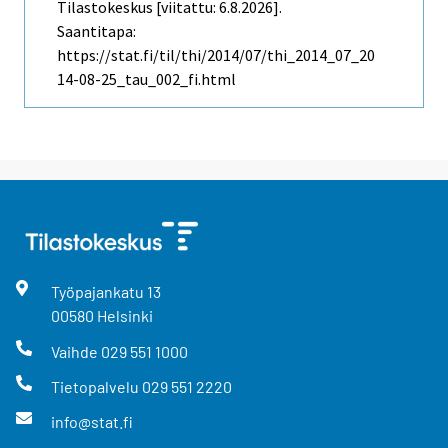
Tilastokeskus [viitattu: 6.8.2026].
Saantitapa:
https://stat.fi/til/thi/2014/07/thi_2014_07_20
14-08-25_tau_002_fi.html
Työpajankatu
13
00580
Helsinki
Vaihde
029 551 1000
Tietopalvelu
029 551 2220
info@stat.fi