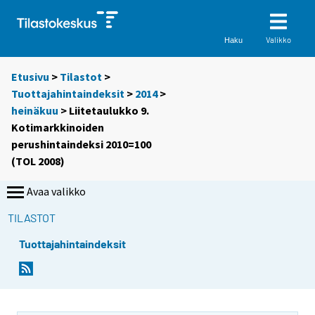
Valikko
Haku
Etusivu
>
Tilastot
>
Tuottajahintaindeksit
>
2014
>
heinäkuu
> Liitetaulukko 9.
Kotimarkkinoiden
perushintaindeksi 2010=100
(TOL 2008)
Avaa valikko
TILASTOT
Tuottajahintaindeksit