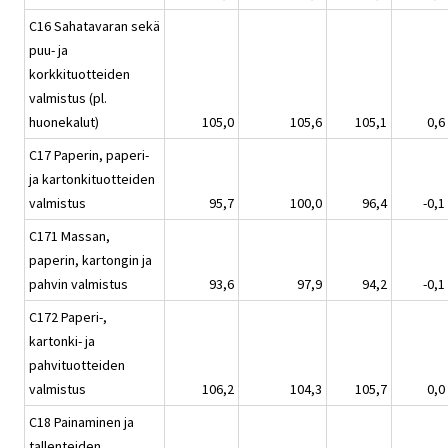
C16 Sahatavaran sekä
puu- ja
korkkituotteiden
valmistus (pl.
huonekalut)
105,0
105,6
105,1
0,6
C17 Paperin, paperi-
ja kartonkituotteiden
valmistus
95,7
100,0
96,4
-0,1
C171 Massan,
paperin, kartongin ja
pahvin valmistus
93,6
97,9
94,2
-0,1
C172 Paperi-,
kartonki- ja
pahvituotteiden
valmistus
106,2
104,3
105,7
0,0
C18 Painaminen ja
tallenteiden