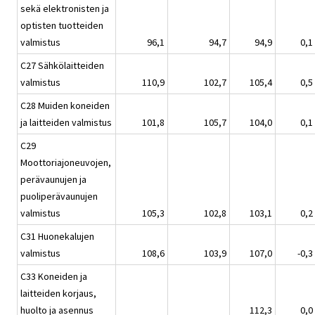
sekä elektronisten ja
optisten tuotteiden
valmistus
96,1
94,7
94,9
0,1
C27 Sähkölaitteiden
valmistus
110,9
102,7
105,4
0,5
C28 Muiden koneiden
ja laitteiden valmistus
101,8
105,7
104,0
0,1
C29
Moottoriajoneuvojen,
perävaunujen ja
puoliperävaunujen
valmistus
105,3
102,8
103,1
0,2
C31 Huonekalujen
valmistus
108,6
103,9
107,0
-0,3
C33 Koneiden ja
laitteiden korjaus,
huolto ja asennus
112,3
0,0