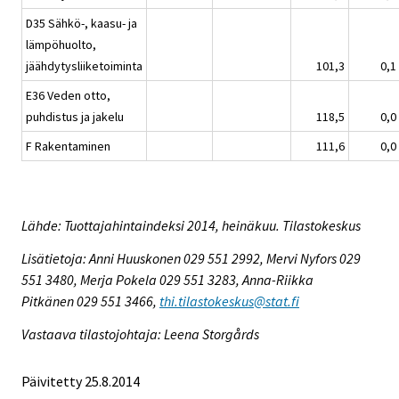
D35 Sähkö-, kaasu- ja
lämpöhuolto,
jäähdytysliiketoiminta
101,3
0,1
E36 Veden otto,
puhdistus ja jakelu
118,5
0,0
F Rakentaminen
111,6
0,0
Lähde: Tuottajahintaindeksi 2014, heinäkuu. Tilastokeskus
Lisätietoja: Anni Huuskonen 029 551 2992, Mervi Nyfors 029
551 3480, Merja Pokela 029 551 3283, Anna-Riikka
Pitkänen 029 551 3466,
thi.tilastokeskus@stat.fi
Vastaava tilastojohtaja: Leena Storgårds
Päivitetty 25.8.2014