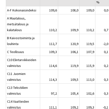
%
A-F Kokonaisindeksi
109,6
108,0
109,0
0,0
A Maatalous,
metsätalous ja
kalatalous
110,2
109,9
110,2
0,7
B Kaivostoiminta ja
louhinta
112,7
120,9
119,5
-2,0
C Teollisuus
109,3
106,1
107,9
0,1
C10 Elintarvikkeiden
valmistus
114,6
119,9
115,9
0,2
C11 Juomien
valmistus
114,3
109,5
113,0
0,3
C13 Tekstiilien
valmistus
97,2
105,4
102,6
0,3
C14 Vaatteiden
valmistus
111,1
109,2
109,3
-0,1