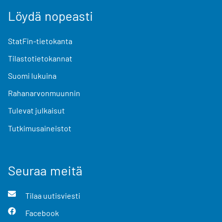
Löydä nopeasti
StatFin-tietokanta
Tilastotietokannat
Suomi lukuina
Rahanarvonmuunnin
Tulevat julkaisut
Tutkimusaineistot
Seuraa meitä
Tilaa uutisviesti
Facebook