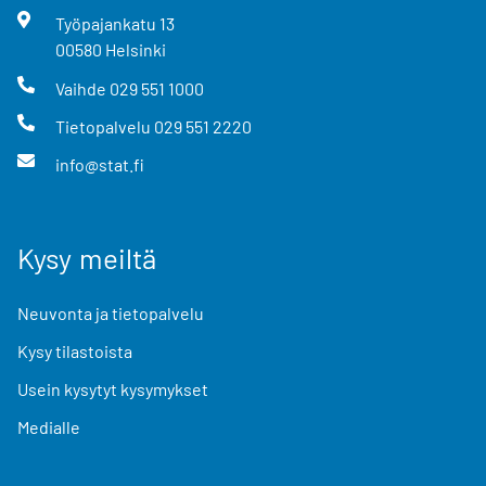
Työpajankatu
13
00580
Helsinki
Vaihde
029 551 1000
Tietopalvelu
029 551 2220
info@stat.fi
Kysy meiltä
Neuvonta ja tietopalvelu
Kysy tilastoista
Usein kysytyt kysymykset
Medialle