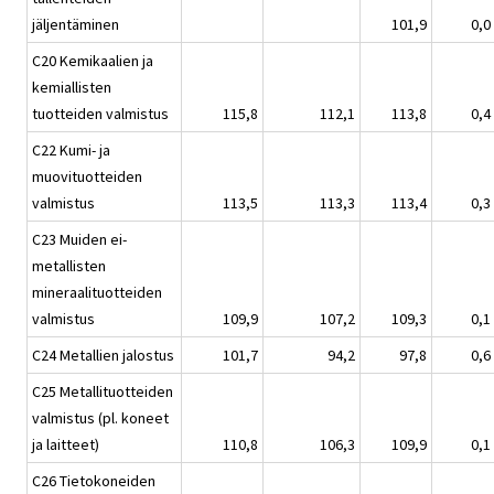
jäljentäminen
101,9
0,0
C20 Kemikaalien ja
kemiallisten
tuotteiden valmistus
115,8
112,1
113,8
0,4
C22 Kumi- ja
muovituotteiden
valmistus
113,5
113,3
113,4
0,3
C23 Muiden ei-
metallisten
mineraalituotteiden
valmistus
109,9
107,2
109,3
0,1
C24 Metallien jalostus
101,7
94,2
97,8
0,6
C25 Metallituotteiden
valmistus (pl. koneet
ja laitteet)
110,8
106,3
109,9
0,1
C26 Tietokoneiden