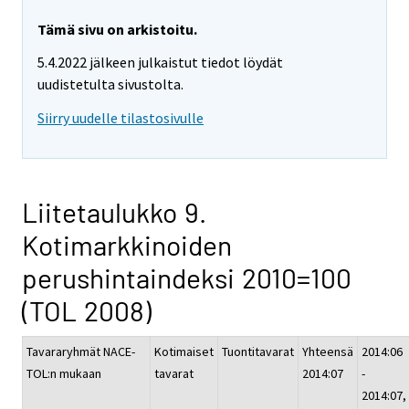
Tämä sivu on arkistoitu.
5.4.2022 jälkeen julkaistut tiedot löydät
uudistetulta sivustolta.
Siirry uudelle tilastosivulle
Liitetaulukko 9.
Kotimarkkinoiden
perushintaindeksi 2010=100
(TOL 2008)
Tavararyhmät NACE-
Kotimaiset
Tuontitavarat
Yhteensä
2014:06
TOL:n mukaan
tavarat
2014:07
-
2014:07,