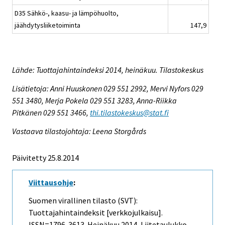
D35 Sähkö-, kaasu- ja lämpöhuolto,
jäähdytysliiketoiminta
147,9
Lähde: Tuottajahintaindeksi 2014, heinäkuu. Tilastokeskus
Lisätietoja: Anni Huuskonen 029 551 2992, Mervi Nyfors 029
551 3480, Merja Pokela 029 551 3283, Anna-Riikka
Pitkänen 029 551 3466,
thi.tilastokeskus@stat.fi
Vastaava tilastojohtaja: Leena Storgårds
Päivitetty 25.8.2014
Viittausohje
:
Suomen virallinen tilasto (SVT):
Tuottajahintaindeksit [verkkojulkaisu].
ISSN=1796-3613.
Heinäkuu
2014, Liitetaulukko