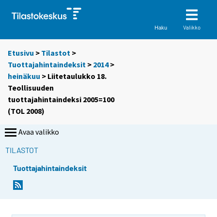
Valikko
Haku
Etusivu
>
Tilastot
>
Tuottajahintaindeksit
>
2014
>
heinäkuu
> Liitetaulukko 18.
Teollisuuden
tuottajahintaindeksi 2005=100
(TOL 2008)
Avaa valikko
TILASTOT
Tuottajahintaindeksit