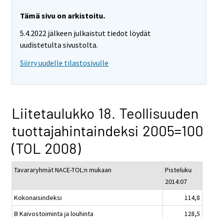
Tämä sivu on arkistoitu.
5.4.2022 jälkeen julkaistut tiedot löydät
uudistetulta sivustolta.
Siirry uudelle tilastosivulle
Liitetaulukko 18. Teollisuuden
tuottajahintaindeksi 2005=100
(TOL 2008)
Tavararyhmät NACE-TOL:n mukaan
Pisteluku
2014:07
Kokonaisindeksi
114,8
B Kaivostoiminta ja louhinta
128,5