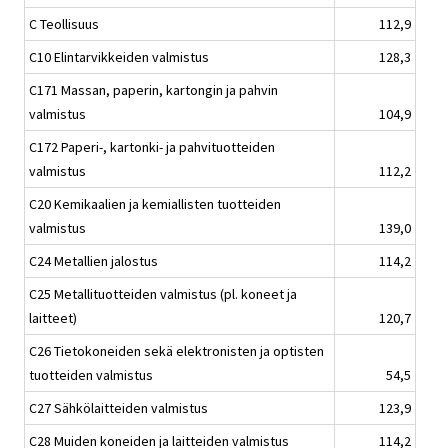
C Teollisuus
112,9
C10 Elintarvikkeiden valmistus
128,3
C171 Massan, paperin, kartongin ja pahvin
valmistus
104,9
C172 Paperi-, kartonki- ja pahvituotteiden
valmistus
112,2
C20 Kemikaalien ja kemiallisten tuotteiden
valmistus
139,0
C24 Metallien jalostus
114,2
C25 Metallituotteiden valmistus (pl. koneet ja
laitteet)
120,7
C26 Tietokoneiden sekä elektronisten ja optisten
tuotteiden valmistus
54,5
C27 Sähkölaitteiden valmistus
123,9
C28 Muiden koneiden ja laitteiden valmistus
114,2