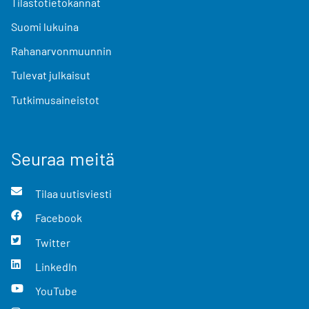
Tilastotietokannat
Suomi lukuina
Rahanarvonmuunnin
Tulevat julkaisut
Tutkimusaineistot
Seuraa meitä
Tilaa uutisviesti
Facebook
Twitter
LinkedIn
YouTube