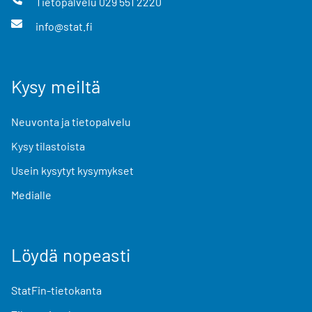
Tietopalvelu
029 551 2220
info@stat.fi
Kysy meiltä
Neuvonta ja tietopalvelu
Kysy tilastoista
Usein kysytyt kysymykset
Medialle
Löydä nopeasti
StatFin-tietokanta