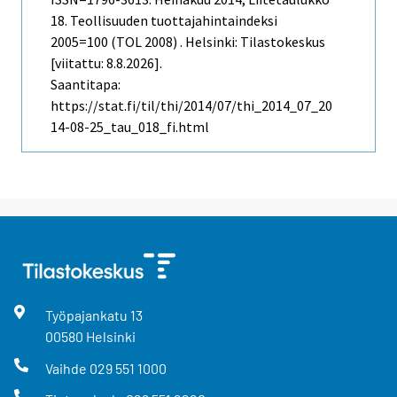
18. Teollisuuden tuottajahintaindeksi
2005=100 (TOL 2008) . Helsinki: Tilastokeskus
[viitattu: 8.8.2026].
Saantitapa:
https://stat.fi/til/thi/2014/07/thi_2014_07_20
14-08-25_tau_018_fi.html
Työpajankatu
13
00580
Helsinki
Vaihde
029 551 1000