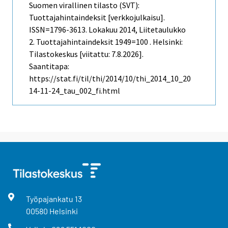
Suomen virallinen tilasto (SVT):
Tuottajahintaindeksit [verkkojulkaisu].
ISSN=1796-3613.
Lokakuu
2014, Liitetaulukko
2. Tuottajahintaindeksit 1949=100 . Helsinki:
Tilastokeskus [viitattu: 7.8.2026].
Saantitapa:
https://stat.fi/til/thi/2014/10/thi_2014_10_20
14-11-24_tau_002_fi.html
Työpajankatu
13
00580
Helsinki