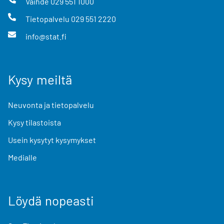
Vaihde
029 551 1000
Tietopalvelu
029 551 2220
info@stat.fi
Kysy meiltä
Neuvonta ja tietopalvelu
Kysy tilastoista
Usein kysytyt kysymykset
Medialle
Löydä nopeasti