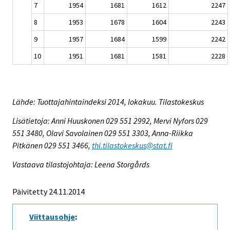
7
1954
1681
1612
2247
8
1953
1678
1604
2243
9
1957
1684
1599
2242
10
1951
1681
1581
2228
Lähde: Tuottajahintaindeksi 2014, lokakuu. Tilastokeskus
Lisätietoja: Anni Huuskonen 029 551 2992, Mervi Nyfors 029
551 3480, Olavi Savolainen 029 551 3303, Anna-Riikka
Pitkänen 029 551 3466,
thi.tilastokeskus@stat.fi
Vastaava tilastojohtaja: Leena Storgårds
Päivitetty 24.11.2014
Viittausohje
: