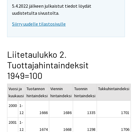
5.4.2022 jälkeen julkaistut tiedot löydät
uudistetulta sivustolta.
Siirry uudelle tilastosivulle
Liitetaulukko 2.
Tuottajahintaindeksit
1949=100
Vuosi ja
Tuotannon
Viennin
Tuonnin
Tukkuhintaindeksi
kuukausi
hintaindeksi
hintaindeksi
hintaindeksi
2000
1-
12
1666
1686
1335
1701
2001
1-
12
1674
1668
1298
1706