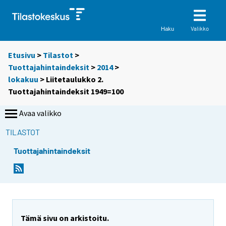
Valikko
Haku
Etusivu
>
Tilastot
>
Tuottajahintaindeksit
>
2014
>
lokakuu
> Liitetaulukko 2.
Tuottajahintaindeksit 1949=100
Avaa valikko
TILASTOT
Tuottajahintaindeksit
Tämä sivu on arkistoitu.