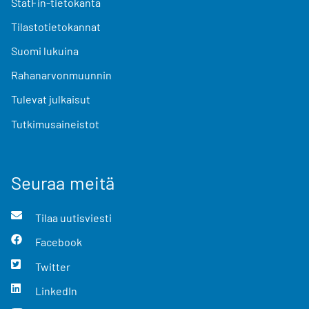
StatFin-tietokanta
Tilastotietokannat
Suomi lukuina
Rahanarvonmuunnin
Tulevat julkaisut
Tutkimusaineistot
Seuraa meitä
Tilaa uutisviesti
Facebook
Twitter
LinkedIn