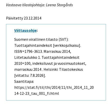
Vastaava tilastojohtaja: Leena Storgårds
Päivitetty 23.12.2014
Viittausohje
:
Suomen virallinen tilasto (SVT):
Tuottajahintaindeksit [verkkojulkaisu].
ISSN=1796-3613.
Marraskuu
2014,
Liitetaulukko 1. Tuottajahintaindeksit
2010=100, indeksiluvut ja vuosimuutokset,
marraskuu 2014 . Helsinki: Tilastokeskus
[viitattu: 7.8.2026].
Saantitapa:
https://stat.fi/til/thi/2014/11/thi_2014_11_20
14-12-23_tau_001_fi.html