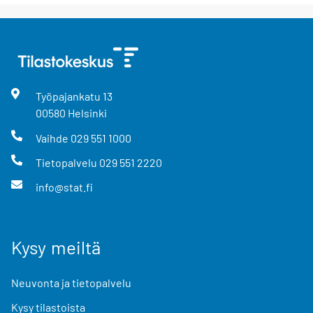
Työpajankatu
13
00580
Helsinki
Vaihde
029 551 1000
Tietopalvelu
029 551 2220
info@stat.fi
Kysy meiltä
Neuvonta ja tietopalvelu
Kysy tilastoista