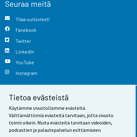
Seuraa meitä
Tilaa uutisviesti
Facebook
Twitter
LinkedIn
YouTube
Instagram
Tietoa evästeistä
Yhteystiedot
Käytämme sivustollamme evästeitä.
Palaute
Välttämättömiä evästeitä tarvitaan, jotta sivusto
toimii oikein. Muita evästeitä tarvitaan videoiden,
Käyttöehdot
podcastien ja palautepalvelun esittämiseen.
Tietosuoja