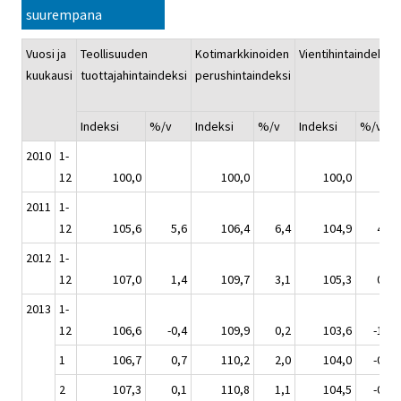
suurempana
Vuosi ja
Teollisuuden
Kotimarkkinoiden
Vientihintaindeksi
kuukausi
tuottajahintaindeksi
perushintaindeksi
Indeksi
%/v
Indeksi
%/v
Indeksi
%/v
2010
1-
12
100,0
100,0
100,0
2011
1-
12
105,6
5,6
106,4
6,4
104,9
4,9
2012
1-
12
107,0
1,4
109,7
3,1
105,3
0,4
2013
1-
12
106,6
-0,4
109,9
0,2
103,6
-1,6
1
106,7
0,7
110,2
2,0
104,0
-0,6
2
107,3
0,1
110,8
1,1
104,5
-0,9