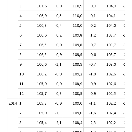
3
107,6
0,0
110,9
0,8
104,8
-1,3
4
106,9
-0,5
110,0
0,1
104,1
-1,7
5
106,8
-0,4
110,0
0,2
104,0
-1,4
6
106,6
0,2
109,8
1,2
103,7
-1,3
7
106,5
0,0
109,8
0,7
103,7
-1,7
8
106,8
-0,9
109,9
-0,6
103,7
-2,1
9
106,6
-1,1
109,9
-0,7
103,0
-2,6
10
106,2
-0,9
109,2
-1,0
102,6
-2,2
11
105,9
-0,9
108,9
-0,9
102,6
-2,1
12
105,7
-0,8
108,9
-0,9
102,5
-1,5
2014
1
105,8
-0,9
109,0
-1,1
102,2
-1,7
2
105,9
-1,3
109,0
-1,6
102,4
-2,1
3
105,4
-2,1
108,4
-2,3
102,2
-2,5