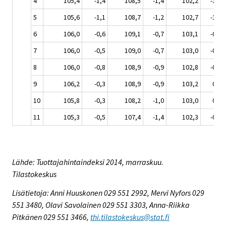
4
105,4
-1,4
108,5
-1,4
102,2
-1,8
5
105,6
-1,1
108,7
-1,2
102,7
-1,2
6
106,0
-0,6
109,1
-0,7
103,1
-0,6
7
106,0
-0,5
109,0
-0,7
103,0
-0,7
8
106,0
-0,8
108,9
-0,9
102,8
-0,9
9
106,2
-0,3
108,9
-0,9
103,2
0,2
10
105,8
-0,3
108,2
-1,0
103,0
0,3
11
105,3
-0,5
107,4
-1,4
102,3
-0,2
Lähde: Tuottajahintaindeksi 2014, marraskuu.
Tilastokeskus
Lisätietoja: Anni Huuskonen 029 551 2992, Mervi Nyfors 029
551 3480, Olavi Savolainen 029 551 3303, Anna-Riikka
Pitkänen 029 551 3466,
thi.tilastokeskus@stat.fi