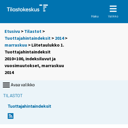
Valikko
Haku
Etusivu
>
Tilastot
>
Tuottajahintaindeksit
>
2014
>
marraskuu
> Liitetaulukko 1.
Tuottajahintaindeksit
2010=100, indeksiluvut ja
vuosimuutokset, marraskuu
2014
Avaa valikko
TILASTOT
Tuottajahintaindeksit