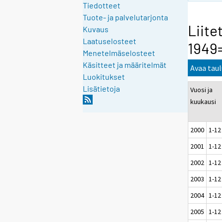
Tiedotteet
Tuote- ja palvelutarjonta
Liite
Kuvaus
Laatuselosteet
1949
Menetelmäselosteet
Käsitteet ja määritelmät
Avaa tau
Luokitukset
Lisätietoja
Vuosi ja
kuukausi
2000
1-12
2001
1-12
2002
1-12
2003
1-12
2004
1-12
2005
1-12