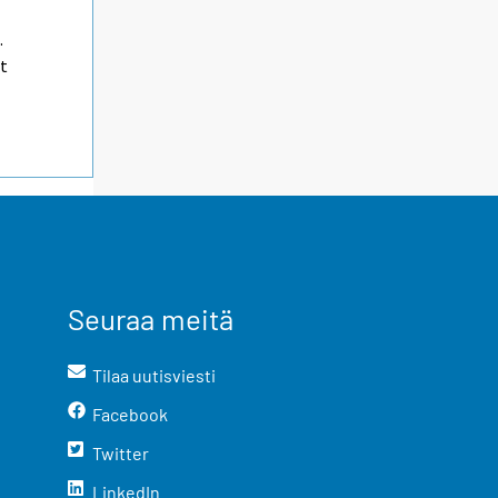
.
it
Seuraa meitä
Tilaa uutisviesti
Facebook
Twitter
LinkedIn