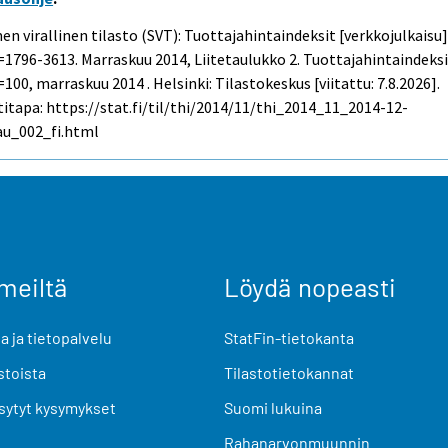
n virallinen tilasto (SVT): Tuottajahintaindeksit [verkkojulkaisu]
=1796-3613.
Marraskuu
2014, Liitetaulukko 2. Tuottajahintaindeks
100, marraskuu 2014 . Helsinki: Tilastokeskus [viitattu: 7.8.2026].
itapa: https://stat.fi/til/thi/2014/11/thi_2014_11_2014-12-
au_002_fi.html
meiltä
Löydä nopeasti
 ja tietopalvelu
StatFin-tietokanta
stoista
Tilastotietokannat
sytyt kysymykset
Suomi lukuina
Rahanarvonmuunnin