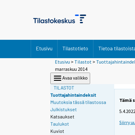
Etusivu
Tilastotieto
Tietoa tilastoist
Etusivu
>
Tilastot
>
Tuottajahintainde
marraskuu 2014
Avaa valikko
TILASTOT
Tuottajahintaindeksit
Tämä si
Muutoksia tässä tilastossa
Julkistukset
5.4.202
Katsaukset
Siirry u
Taulukot
Kuviot