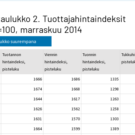
taulukko 2. Tuottajahintaindeksit
=100, marraskuu 2014
lukko suurempana
Tuotannon
Viennin
Tuonnin
Tukkuhi
hintaindeksi,
hintaindeksi,
hintaindeksi,
pistelu
pisteluku
pisteluku
pisteluku
1666
1686
1335
1674
1668
1298
1644
1617
1263
1626
1562
1258
1631
1570
1303
1664
1599
1389