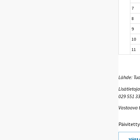
7
8
9
10
11
Lähde: Tuo
Lisätietoj
029 551 3
Vastaava t
Päivitetty
Viit