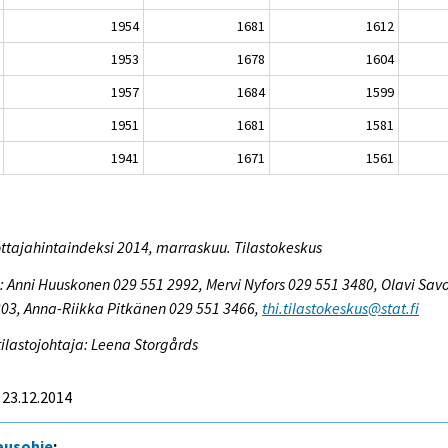
1954
1681
1612
1953
1678
1604
1957
1684
1599
1951
1681
1581
1941
1671
1561
ttajahintaindeksi 2014, marraskuu. Tilastokeskus
a: Anni Huuskonen 029 551 2992, Mervi Nyfors 029 551 3480, Olavi Sav
303, Anna-Riikka Pitkänen 029 551 3466,
thi.tilastokeskus@stat.fi
ilastojohtaja: Leena Storgårds
 23.12.2014
tausohje
: