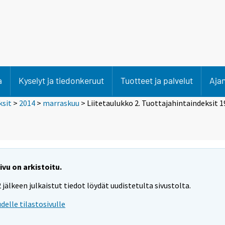
a
Kyselyt ja tiedonkeruut
Tuotteet ja palvelut
Aja
ksit
>
2014
>
marraskuu
> Liitetaulukko 2. Tuottajahintaindeksit 
vu on arkistoitu.
2 jälkeen julkaistut tiedot löydät uudistetulta sivustolta.
udelle tilastosivulle