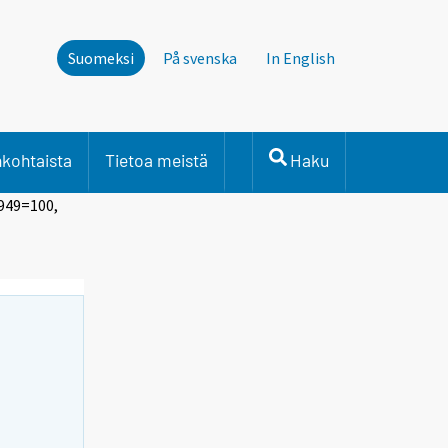
Suomeksi
På svenska
In English
nkohtaista
Tietoa meistä
Haku
1949=100,