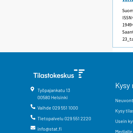
Suome
ISSN
1949=
Saant
23_t
Kysy 
Työpajankatu
13
00580
Helsinki
Neuvonta
Vaihde
029 551 1000
Kysy tila
Tietopalvelu
029 551 2220
Usein ky
info@stat.fi
Medialle