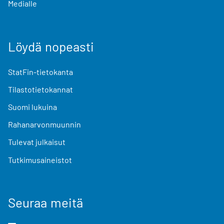
Medialle
Löydä nopeasti
StatFin-tietokanta
Tilastotietokannat
Suomi lukuina
Rahanarvonmuunnin
Tulevat julkaisut
Tutkimusaineistot
Seuraa meitä