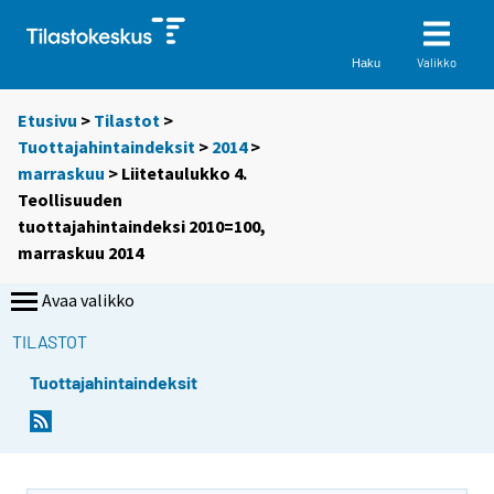
Valikko
Haku
Etusivu
>
Tilastot
>
Tuottajahintaindeksit
>
2014
>
marraskuu
> Liitetaulukko 4.
Teollisuuden
tuottajahintaindeksi 2010=100,
marraskuu 2014
Avaa valikko
TILASTOT
Tuottajahintaindeksit