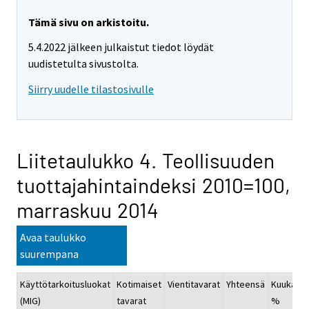
Tämä sivu on arkistoitu.
5.4.2022 jälkeen julkaistut tiedot löydät
uudistetulta sivustolta.
Siirry uudelle tilastosivulle
Liitetaulukko 4. Teollisuuden
tuottajahintaindeksi 2010=100,
marraskuu 2014
Avaa taulukko
suurempana
Käyttötarkoitusluokat
Kotimaiset
Vientitavarat
Yhteensä
Kuukausi
(MIG)
tavarat
%