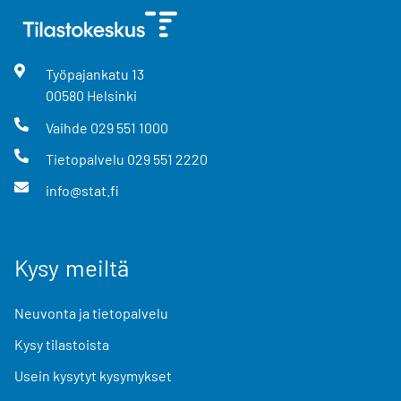
Työpajankatu
13
00580
Helsinki
Vaihde
029 551 1000
Tietopalvelu
029 551 2220
info@stat.fi
Kysy meiltä
Neuvonta ja tietopalvelu
Kysy tilastoista
Usein kysytyt kysymykset