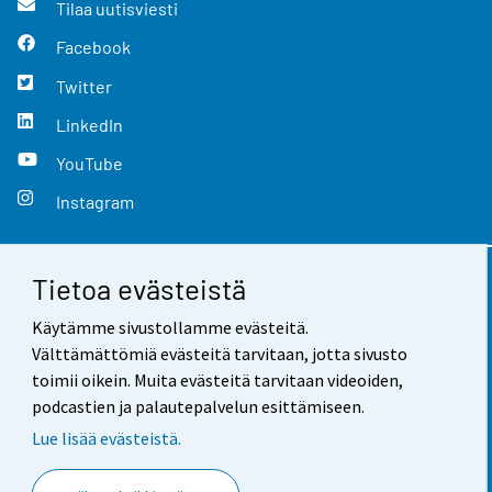
Tilaa uutisviesti
Facebook
Twitter
LinkedIn
YouTube
Instagram
Tietoa evästeistä
Yhteystiedot
Käytämme sivustollamme evästeitä.
Palaute
Välttämättömiä evästeitä tarvitaan, jotta sivusto
toimii oikein. Muita evästeitä tarvitaan videoiden,
Käyttöehdot
podcastien ja palautepalvelun esittämiseen.
Tietosuoja
Lue lisää evästeistä.
Saavutettavuus