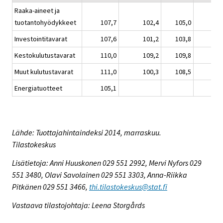
Raaka-aineet ja
tuotantohyödykkeet
107,7
102,4
105,0
Investointitavarat
107,6
101,2
103,8
Kestokulutustavarat
110,0
109,2
109,8
Muut kulutustavarat
111,0
100,3
108,5
Energiatuotteet
105,1
Lähde: Tuottajahintaindeksi 2014, marraskuu.
Tilastokeskus
Lisätietoja: Anni Huuskonen 029 551 2992, Mervi Nyfors 029
551 3480, Olavi Savolainen 029 551 3303, Anna-Riikka
Pitkänen 029 551 3466,
thi.tilastokeskus@stat.fi
Vastaava tilastojohtaja: Leena Storgårds