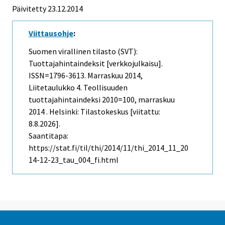
Päivitetty 23.12.2014
Viittausohje
:
Suomen virallinen tilasto (SVT):
Tuottajahintaindeksit [verkkojulkaisu].
ISSN=1796-3613.
Marraskuu
2014,
Liitetaulukko 4. Teollisuuden
tuottajahintaindeksi 2010=100, marraskuu
2014 . Helsinki: Tilastokeskus [viitattu:
8.8.2026].
Saantitapa:
https://stat.fi/til/thi/2014/11/thi_2014_11_20
14-12-23_tau_004_fi.html