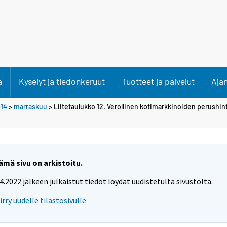
a
Kyselyt ja tiedonkeruut
Tuotteet ja palvelut
Aja
14
>
marraskuu
> Liitetaulukko 12. Verollinen kotimarkkinoiden perushin
ämä sivu on arkistoitu.
.4.2022 jälkeen julkaistut tiedot löydät uudistetulta sivustolta.
iirry uudelle tilastosivulle