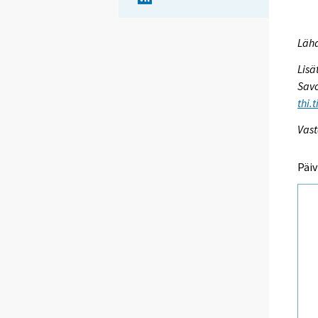
Lähd
Lisä
Savo
thi.
Vast
Päiv