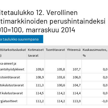
itetaulukko 12. Verollinen
timarkkinoiden perushintaindeksi
10=100, marraskuu 2014
a taulukko suurempana
ttötarkoitusluokat
Kotimaiset
Tuontitavarat
Yhteensä
Kuukausimuutos,
G)
tavarat
%
ka-aineet ja
tantohyödykkeet
109,0
105,8
107,7
0,0
stointitavarat
108,9
103,6
106,0
0,0
tokulutustavarat
111,3
100,6
104,7
0,0
t kulutustavarat
114,5
114,2
114,4
0,0
rgiatuotteet
112,2
114,2
113,0
-3,0