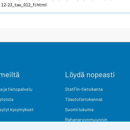
12-23_tau_012_fi.html
meiltä
Löydä nopeasti
 ja tietopalvelu
StatFin-tietokanta
stoista
Tilastotietokannat
sytyt kysymykset
Suomi lukuina
Rahanarvonmuunnin
Tulevat julkaisut