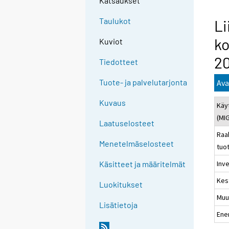
Katsaukset
Taulukot
Li
ko
Kuviot
20
Tiedotteet
Tuote- ja palvelutarjonta
Ava
Kuvaus
Käy
(MI
Laatuselosteet
Raa
Menetelmäselosteet
tuo
Inve
Käsitteet ja määritelmät
Kes
Luokitukset
Muu
Lisätietoja
Ene