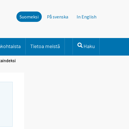
Suomeksi
På svenska
In English
nkohtaista
Tietoa meistä
Haku
taindeksi