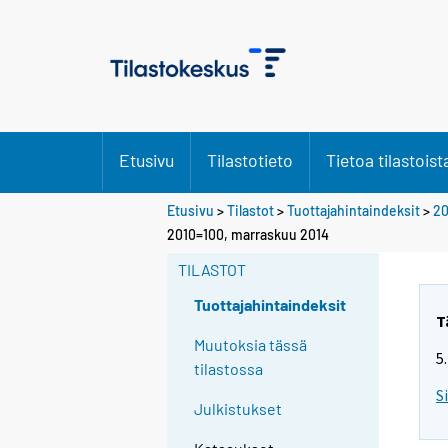
Etusivu
Tilastotieto
Tietoa tilastoist
Etusivu
>
Tilastot
>
Tuottajahintaindeksit
>
20
2010=100, marraskuu 2014
TILASTOT
Tuottajahintaindeksit
T
Muutoksia tässä
5
tilastossa
S
Julkistukset