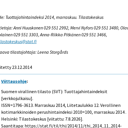
e: Tuottajahintaindeksi 2014, marraskuu. Tilastokeskus
tietoja: Anni Huuskonen 029 551 2992, Mervi Nyfors 029 551 3480, Ola
lainen 029 551 3303, Anna-Riikka Pitkänen 029 551 3466,
tilastokeskus@stat.fi
aava tilastojohtaja: Leena Storgårds
itetty 23.12.2014
Viittausohje
:
Suomen virallinen tilasto (SVT): Tuottajahintaindeksit
[verkkojulkaisu].
ISSN=1796-3613.
Marraskuu
2014, Liitetaulukko 12. Verollinen
kotimarkkinoiden perushintaindeksi 2010=100, marraskuu 2014 .
Helsinki: Tilastokeskus [viitattu: 7.8.2026].
Saantitapa: https://stat.fi/til/thi/2014/11/thi_2014_11_2014-