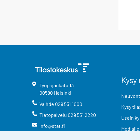
Kysy 
Työpajankatu
13
00580
Helsinki
Neuvonta
Vaihde
029 551 1000
Kysy tila
Tietopalvelu
029 551 2220
Usein ky
info@stat.fi
Medialle