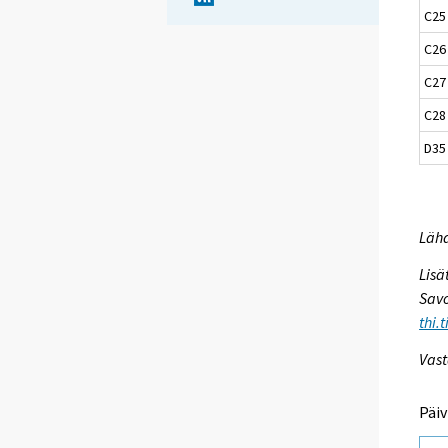
C25 
C26
C27
C28
D35
Lähd
Lisä
Savo
thi.
Vast
Päiv