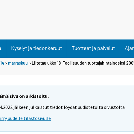
a
Kyselyt ja tiedonkeruut
Tuotteet ja palvelut
Aja
14
>
marraskuu
> Liitetaulukko 18. Teollisuuden tuottajahintaindeksi 20
ämä sivu on arkistoitu.
.4.2022 jälkeen julkaistut tiedot löydät uudistetulta sivustolta.
iirry uudelle tilastosivulle