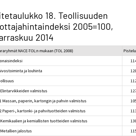
itetaulukko 18. Teollisuuden
ottajahintaindeksi 2005=100,
arraskuu 2014
araryhmät NACE-TOL:n mukaan (TOL 2008)
Pistel
onaisindeksi
11
ivostoiminta ja louhinta
12
ollisuus
11
 Elintarvikkeiden valmistus
12
1 Massan, paperin, kartongin ja pahvin valmistus
10
 Paperi-, kartonki- ja pahvituotteiden valmistus
11
 Kemikaalien ja kemiallisten tuotteiden valmistus
13
Metallien jalostus
11