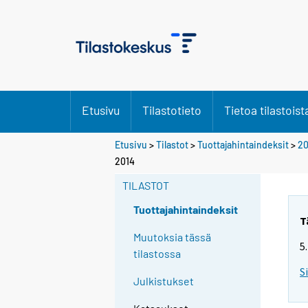
Etusivu
Tilastotieto
Tietoa tilastoist
Etusivu
>
Tilastot
>
Tuottajahintaindeksit
>
20
2014
TILASTOT
Tuottajahintaindeksit
T
Muutoksia tässä
5
tilastossa
S
Julkistukset