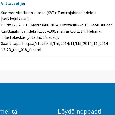
Viittausohje
:
Suomen virallinen tilasto (SVT): Tuottajahintaindeksit
[verkkojulkaisu].
ISSN=1796-3613.
Marraskuu
2014, Liitetaulukko 18. Teollisuuden
tuottajahintaindeksi 2005=100, marraskuu 2014 . Helsinki:
Tilastokeskus [viitattu: 6.8.2026].
Saantitapa: https://stat.fi/til/thi/2014/11/thi_2014_11_2014-
12-23_tau_018_fi.html
meiltä
Löydä nopeasti