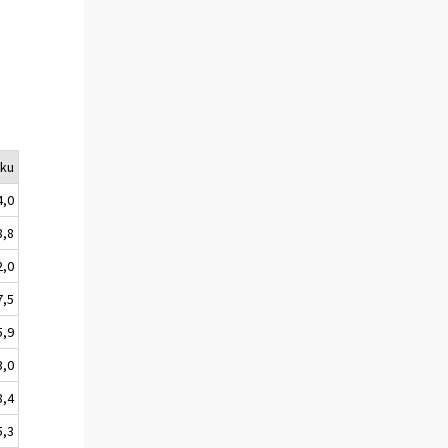
uku
4,0
8,8
2,0
7,5
5,9
3,0
8,4
5,3