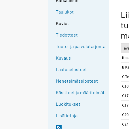
Katsaukset
Taulukot
Li
tu
Kuviot
m
Tiedotteet
Tuote- ja palvelutarjonta
Tav
Kok
Kuvaus
B Ka
Laatuselosteet
C Te
Menetelmäselosteet
C10
Käsitteet ja määritelmät
C17
Luokitukset
C172
C20
Lisätietoja
C24 