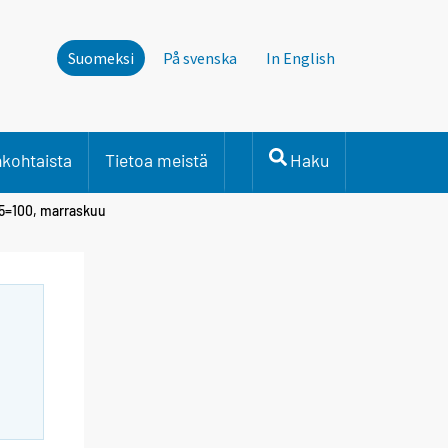
Suomeksi
På svenska
In English
nkohtaista
Tietoa meistä
Haku
05=100, marraskuu