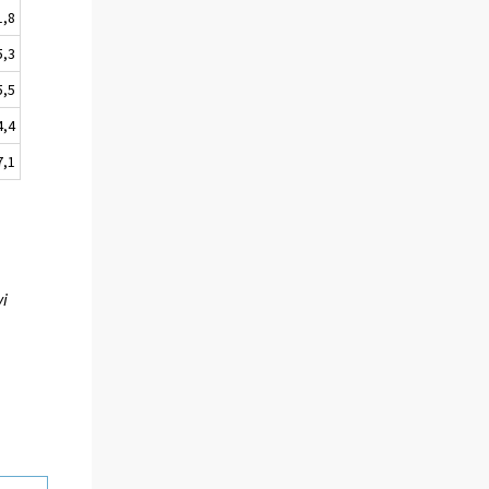
1,8
5,3
5,5
4,4
7,1
vi