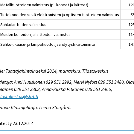
Metallituotteiden valmistus (pl. koneet ja laitteet)
12
 Tietokoneiden sekä elektronisten ja optisten tuotteiden valmistus
5
 Sähkölaitteiden valmistus
12
 Muiden koneiden ja laitteiden valmistus
11
 Sähkö-, kaasu- ja lämpöhuolto, jäähdytysliiketoiminta
14
e: Tuottajahintaindeksi 2014, marraskuu. Tilastokeskus
tietoja: Anni Huuskonen 029 551 2992, Mervi Nyfors 029 551 3480, Ola
lainen 029 551 3303, Anna-Riikka Pitkänen 029 551 3466,
tilastokeskus@stat.fi
aava tilastojohtaja: Leena Storgårds
itetty 23.12.2014