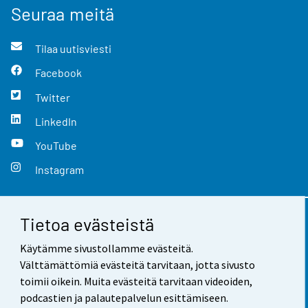
Seuraa meitä
Tilaa uutisviesti
Facebook
Twitter
LinkedIn
YouTube
Instagram
Tietoa evästeistä
Yhteystiedot
Käytämme sivustollamme evästeitä.
Palaute
Välttämättömiä evästeitä tarvitaan, jotta sivusto
toimii oikein. Muita evästeitä tarvitaan videoiden,
Käyttöehdot
podcastien ja palautepalvelun esittämiseen.