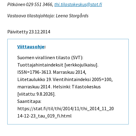
Pitkänen 029 551 3466,
thi.tilastokeskus@stat.fi
Vastaava tilastojohtaja: Leena Storgårds
Päivitetty 23.12.2014
Viittausohje
:
Suomen virallinen tilasto (SVT):
Tuottajahintaindeksit [verkkojulkaisu].
ISSN=1796-3613.
Marraskuu
2014,
Liitetaulukko 19. Vientihintaindeksi 2005=100,
marraskuu 2014 . Helsinki: Tilastokeskus
[viitattu: 9.8.2026].
Saantitapa:
https://stat.fi/til/thi/2014/11/thi_2014_11_20
14-12-23_tau_019_fi.html