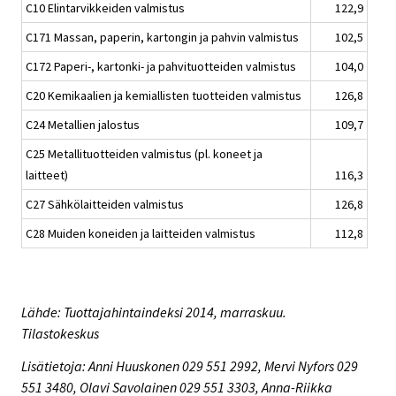
C10 Elintarvikkeiden valmistus
122,9
C171 Massan, paperin, kartongin ja pahvin valmistus
102,5
C172 Paperi-, kartonki- ja pahvituotteiden valmistus
104,0
C20 Kemikaalien ja kemiallisten tuotteiden valmistus
126,8
C24 Metallien jalostus
109,7
C25 Metallituotteiden valmistus (pl. koneet ja
laitteet)
116,3
C27 Sähkölaitteiden valmistus
126,8
C28 Muiden koneiden ja laitteiden valmistus
112,8
Lähde: Tuottajahintaindeksi 2014, marraskuu.
Tilastokeskus
Lisätietoja: Anni Huuskonen 029 551 2992, Mervi Nyfors 029
551 3480, Olavi Savolainen 029 551 3303, Anna-Riikka