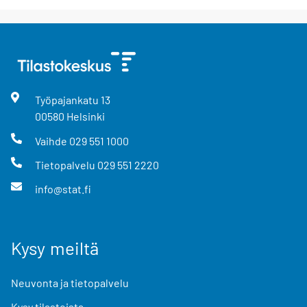
Työpajankatu
13
00580
Helsinki
Vaihde
029 551 1000
Tietopalvelu
029 551 2220
info@stat.fi
Kysy meiltä
Neuvonta ja tietopalvelu
Kysy tilastoista