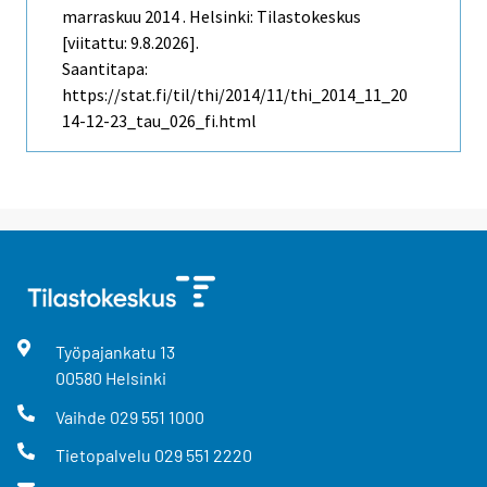
marraskuu 2014 . Helsinki: Tilastokeskus
[viitattu: 9.8.2026].
Saantitapa:
https://stat.fi/til/thi/2014/11/thi_2014_11_20
14-12-23_tau_026_fi.html
Työpajankatu
13
00580
Helsinki
Vaihde
029 551 1000
Tietopalvelu
029 551 2220