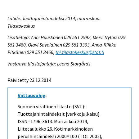
Lähde: Tuottajahintaindeksi 2014, marraskuu.
Tilastokeskus
Lisätietoja: Anni Huuskonen 029 551 2992, Mervi Nyfors 029
551 3480, Olavi Savolainen 029 551 3303, Anna-Riikka
Pitkänen 029 551 3466,
thi.tilastokeskus@stat.fi
Vastaava tilastojohtaja: Leena Storgårds
Päivitetty 23.12.2014
Viittausohje
:
Suomen virallinen tilasto (SVT):
Tuottajahintaindeksit [verkkojulkaisu].
ISSN=1796-3613.
Marraskuu
2014,
Liitetaulukko 26. Kotimarkkinoiden
perushintaindeksi 2000=100 (TOL 2002),