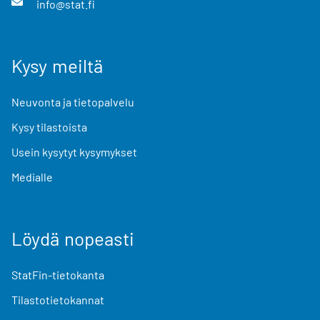
info@stat.fi
Kysy meiltä
Neuvonta ja tietopalvelu
Kysy tilastoista
Usein kysytyt kysymykset
Medialle
Löydä nopeasti
StatFin-tietokanta
Tilastotietokannat