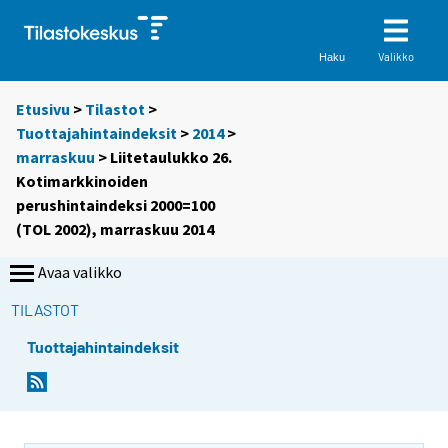
Valikko
Haku
Etusivu
>
Tilastot
>
Tuottajahintaindeksit
>
2014
>
marraskuu
> Liitetaulukko 26.
Kotimarkkinoiden
perushintaindeksi 2000=100
(TOL 2002), marraskuu 2014
Avaa valikko
TILASTOT
Tuottajahintaindeksit