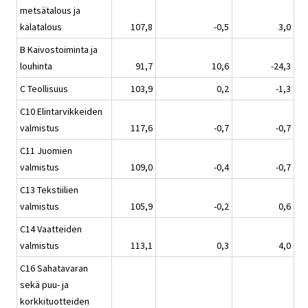
metsätalous ja
kalatalous
107,8
-0,5
3,0
B Kaivostoiminta ja
louhinta
91,7
10,6
-24,3
C Teollisuus
103,9
0,2
-1,3
C10 Elintarvikkeiden
valmistus
117,6
-0,7
-0,7
C11 Juomien
valmistus
109,0
-0,4
-0,7
C13 Tekstiilien
valmistus
105,9
-0,2
0,6
C14 Vaatteiden
valmistus
113,1
0,3
4,0
C16 Sahatavaran
sekä puu- ja
korkkituotteiden