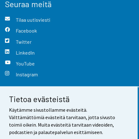
Seuraa meitä
Tilaa uutisviesti
Facebook
Twitter
LinkedIn
YouTube
Instagram
Tietoa evästeistä
Yhteystiedot
Käytämme sivustollamme evästeitä.
Palaute
Välttämättömiä evästeitä tarvitaan, jotta sivusto
toimii oikein. Muita evästeitä tarvitaan videoiden,
Käyttöehdot
podcastien ja palautepalvelun esittämiseen.
Tietosuoja