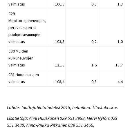
valmistus
106,5
0,3
1,3
C29
Moottoriajoneuvojen,
perävaunujen ja
puoliperävaunujen
valmistus
103,3
0,2
1,0
C30 Muiden
kulkuneuvojen
valmistus
121,5
1,6
13,7
C31 Huonekalujen
valmistus
108,4
0,8
4,4
Lähde: Tuottajahintaindeksi 2015, helmikuu. Tilastokeskus
Lisätietoja: Anni Huuskonen 029 551 2992, Mervi Nyfors 029
551 3480, Anna-Riikka Pitkänen 029 551 3466,