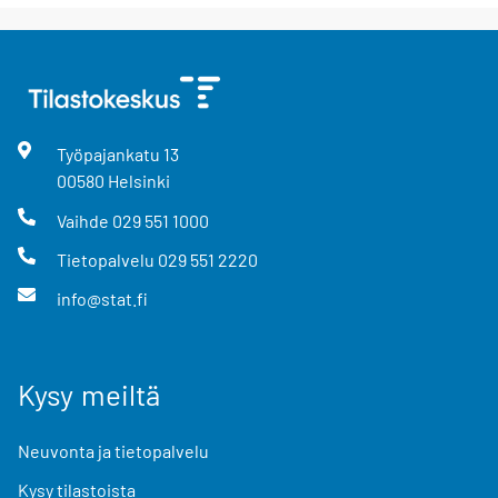
Työpajankatu
13
00580
Helsinki
Vaihde
029 551 1000
Tietopalvelu
029 551 2220
info@stat.fi
Kysy meiltä
Neuvonta ja tietopalvelu
Kysy tilastoista