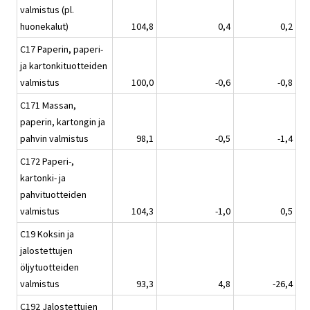
valmistus (pl.
huonekalut)
104,8
0,4
0,2
C17 Paperin, paperi-
ja kartonkituotteiden
valmistus
100,0
-0,6
-0,8
C171 Massan,
paperin, kartongin ja
pahvin valmistus
98,1
-0,5
-1,4
C172 Paperi-,
kartonki- ja
pahvituotteiden
valmistus
104,3
-1,0
0,5
C19 Koksin ja
jalostettujen
öljytuotteiden
valmistus
93,3
4,8
-26,4
C192 Jalostettujen