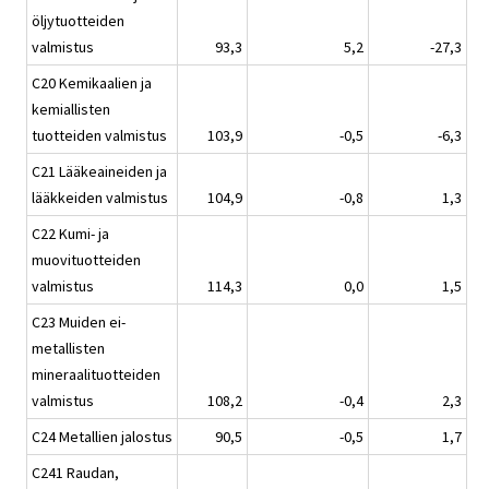
öljytuotteiden
valmistus
93,3
5,2
-27,3
C20 Kemikaalien ja
kemiallisten
tuotteiden valmistus
103,9
-0,5
-6,3
C21 Lääkeaineiden ja
lääkkeiden valmistus
104,9
-0,8
1,3
C22 Kumi- ja
muovituotteiden
valmistus
114,3
0,0
1,5
C23 Muiden ei-
metallisten
mineraalituotteiden
valmistus
108,2
-0,4
2,3
C24 Metallien jalostus
90,5
-0,5
1,7
C241 Raudan,