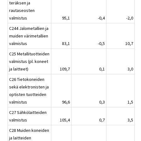
teräksen ja
rautaseosten
valmistus
95,1
-0,4
-2,0
C244 Jalometallien ja
muiden värimetallien
valmistus
83,1
-0,5
10,7
C25 Metallituotteiden
valmistus (pl. koneet
ja laitteet)
109,7
0,1
3,0
C26 Tietokoneiden
sekä elektronisten ja
optisten tuotteiden
valmistus
96,6
0,3
1,5
C27 Sähkölaitteiden
valmistus
105,4
0,7
3,5
C28 Muiden koneiden
ja laitteiden