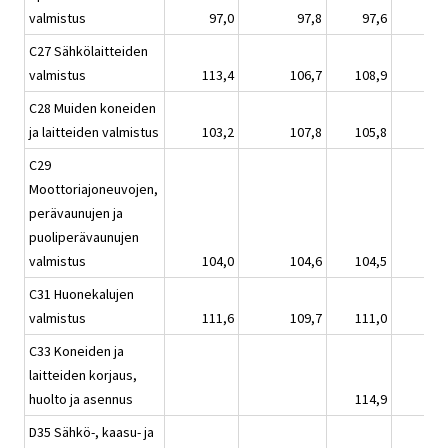
valmistus
97,0
97,8
97,6
C27 Sähkölaitteiden
valmistus
113,4
106,7
108,9
C28 Muiden koneiden
ja laitteiden valmistus
103,2
107,8
105,8
C29
Moottoriajoneuvojen,
perävaunujen ja
puoliperävaunujen
valmistus
104,0
104,6
104,5
C31 Huonekalujen
valmistus
111,6
109,7
111,0
C33 Koneiden ja
laitteiden korjaus,
huolto ja asennus
114,9
D35 Sähkö-, kaasu- ja