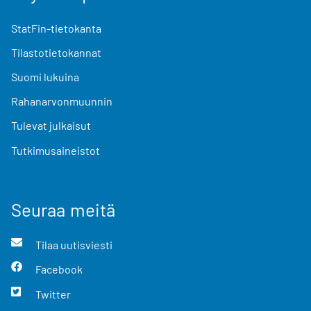
StatFin-tietokanta
Tilastotietokannat
Suomi lukuina
Rahanarvonmuunnin
Tulevat julkaisut
Tutkimusaineistot
Seuraa meitä
Tilaa uutisviesti
Facebook
Twitter