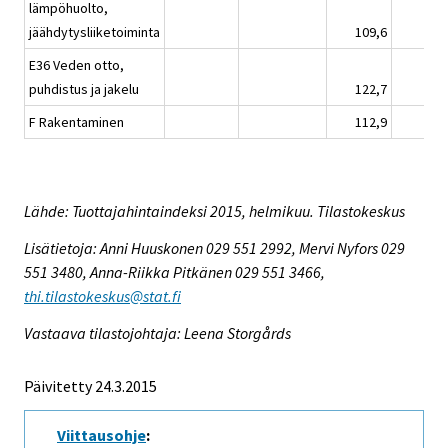
lämpöhuolto,
jäähdytysliiketoiminta
109,6
E36 Veden otto,
puhdistus ja jakelu
122,7
F Rakentaminen
112,9
Lähde: Tuottajahintaindeksi 2015, helmikuu. Tilastokeskus
Lisätietoja: Anni Huuskonen 029 551 2992, Mervi Nyfors 029
551 3480, Anna-Riikka Pitkänen 029 551 3466,
thi.tilastokeskus@stat.fi
Vastaava tilastojohtaja: Leena Storgårds
Päivitetty 24.3.2015
Viittausohje
: