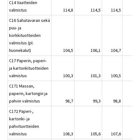
C14 Vaatteiden
valmistus
114,8
114,5
114,5
C16 Sahatavaran sekä
puu- ja
korkkituotteiden
valmistus (pl.
huonekalut)
104,5
106,1
104,7
C17 Paperin, paperi-
ja kartonkituotteiden
valmistus
100,3
101,3
100,5
C171 Massan,
paperin, kartongin ja
pahvin valmistus
98,7
99,3
98,8
C172 Paperi-,
kartonki- ja
pahvituotteiden
valmistus
108,3
105,6
107,6