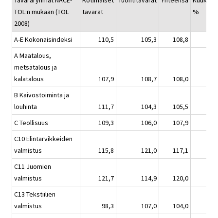
Tavararyhmät NACE-
Kotimaiset
Tuontitavarat
Yhteensä
Kuukaus
TOL:n mukaan (TOL
tavarat
%
2008)
A-E Kokonaisindeksi
110,5
105,3
108,8
A Maatalous,
metsätalous ja
kalatalous
107,9
108,7
108,0
B Kaivostoiminta ja
louhinta
111,7
104,3
105,5
C Teollisuus
109,3
106,0
107,9
C10 Elintarvikkeiden
valmistus
115,8
121,0
117,1
C11 Juomien
valmistus
121,7
114,9
120,0
C13 Tekstiilien
valmistus
98,3
107,0
104,0