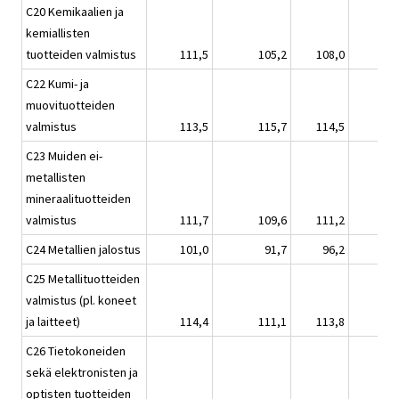
C20 Kemikaalien ja
kemiallisten
tuotteiden valmistus
111,5
105,2
108,0
C22 Kumi- ja
muovituotteiden
valmistus
113,5
115,7
114,5
C23 Muiden ei-
metallisten
mineraalituotteiden
valmistus
111,7
109,6
111,2
C24 Metallien jalostus
101,0
91,7
96,2
C25 Metallituotteiden
valmistus (pl. koneet
ja laitteet)
114,4
111,1
113,8
C26 Tietokoneiden
sekä elektronisten ja
optisten tuotteiden