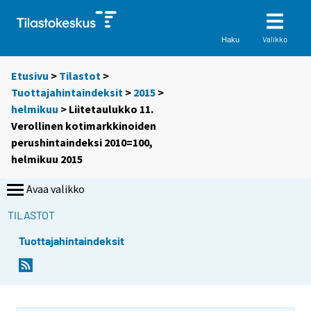
Valikko
Haku
Etusivu
>
Tilastot
>
Tuottajahintaindeksit
>
2015
>
helmikuu
> Liitetaulukko 11.
Verollinen kotimarkkinoiden
perushintaindeksi 2010=100,
helmikuu 2015
Avaa valikko
TILASTOT
Tuottajahintaindeksit