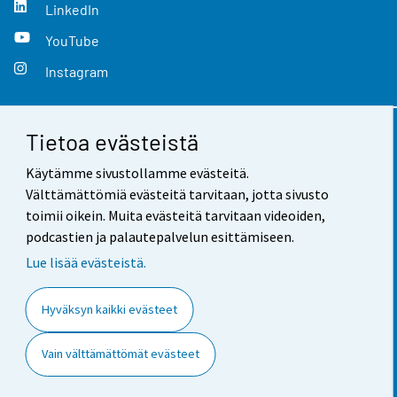
LinkedIn
YouTube
Instagram
Tietoa evästeistä
Yhteystiedot
Käytämme sivustollamme evästeitä.
Palaute
Välttämättömiä evästeitä tarvitaan, jotta sivusto
toimii oikein. Muita evästeitä tarvitaan videoiden,
Käyttöehdot
podcastien ja palautepalvelun esittämiseen.
Tietosuoja
Lue lisää evästeistä.
Saavutettavuus
Hyväksyn kaikki evästeet
Tietoa sivustosta
Vain välttämättömät evästeet
Evästeasetukset