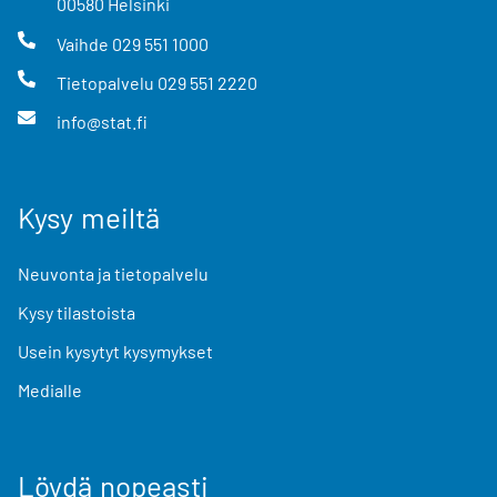
00580
Helsinki
Vaihde
029 551 1000
Tietopalvelu
029 551 2220
info@stat.fi
Kysy meiltä
Neuvonta ja tietopalvelu
Kysy tilastoista
Usein kysytyt kysymykset
Medialle
Löydä nopeasti