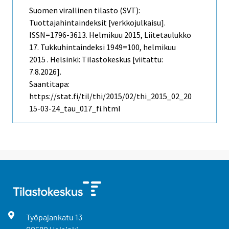
Suomen virallinen tilasto (SVT):
Tuottajahintaindeksit [verkkojulkaisu].
ISSN=1796-3613.
Helmikuu
2015, Liitetaulukko
17. Tukkuhintaindeksi 1949=100, helmikuu
2015 . Helsinki: Tilastokeskus [viitattu:
7.8.2026].
Saantitapa:
https://stat.fi/til/thi/2015/02/thi_2015_02_20
15-03-24_tau_017_fi.html
Työpajankatu
13