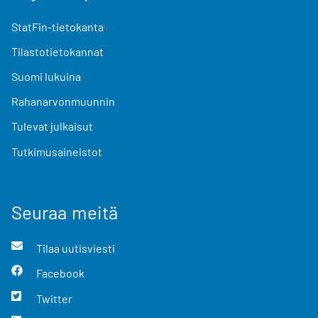
StatFin-tietokanta
Tilastotietokannat
Suomi lukuina
Rahanarvonmuunnin
Tulevat julkaisut
Tutkimusaineistot
Seuraa meitä
Tilaa uutisviesti
Facebook
Twitter