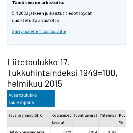
Tämä sivu on arkistoitu.
5.4.2022 jälkeen julkaistut tiedot löydät
uudistetulta sivustolta.
Siirry uudelle tilastosivulle
Liitetaulukko 17.
Tukkuhintaindeksi 1949=100,
helmikuu 2015
Avaa taulukko
suurempana
Tavararyhmät (SITC)
Kotimaiset
Tuontitavarat
Yhteensä
Kuukau
tavarat
%
0-8 Kokonaisindeksi
2329
1814
2188