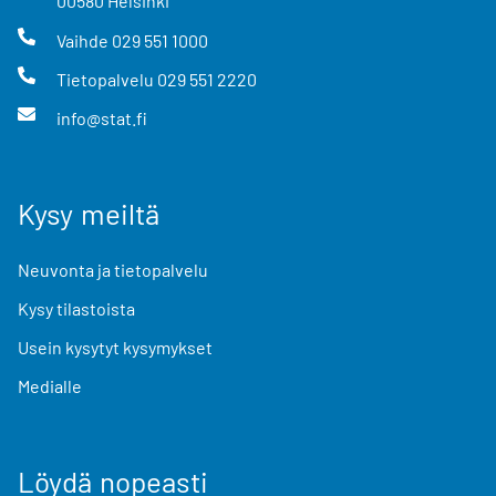
00580
Helsinki
Vaihde
029 551 1000
Tietopalvelu
029 551 2220
info@stat.fi
Kysy meiltä
Neuvonta ja tietopalvelu
Kysy tilastoista
Usein kysytyt kysymykset
Medialle
Löydä nopeasti