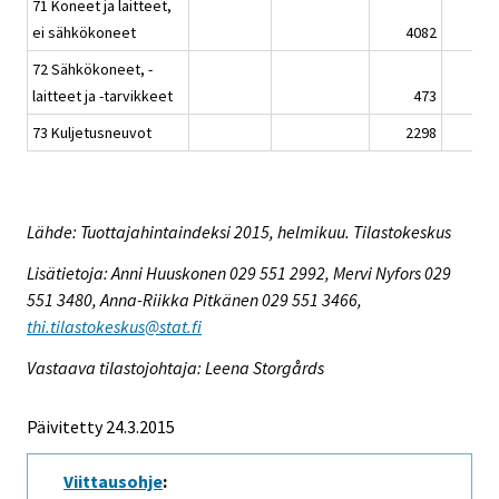
71 Koneet ja laitteet,
ei sähkökoneet
4082
72 Sähkökoneet, -
laitteet ja -tarvikkeet
473
73 Kuljetusneuvot
2298
Lähde: Tuottajahintaindeksi 2015, helmikuu. Tilastokeskus
Lisätietoja: Anni Huuskonen 029 551 2992, Mervi Nyfors 029
551 3480, Anna-Riikka Pitkänen 029 551 3466,
thi.tilastokeskus@stat.fi
Vastaava tilastojohtaja: Leena Storgårds
Päivitetty 24.3.2015
Viittausohje
: