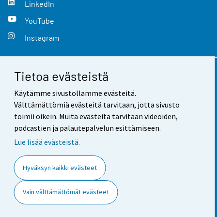
LinkedIn
YouTube
Instagram
Tietoa evästeistä
Yhteystiedot
Käytämme sivustollamme evästeitä.
Palaute
Välttämättömiä evästeitä tarvitaan, jotta sivusto
toimii oikein. Muita evästeitä tarvitaan videoiden,
Käyttöehdot
podcastien ja palautepalvelun esittämiseen.
Tietosuoja
Lue lisää evästeistä.
Saavutettavuus
Hyväksyn kaikki evästeet
Tietoa sivustosta
Vain välttämättömät evästeet
Evästeasetukset