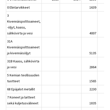
0 Elintarvikkeet
1639
3
Kivennäispolttoaineet,
-öljyt, kaasu,
sähkövirta ja vesi
4007
31A
Kivennäispolttoaineet
ja kivennäisöljyt
5135
31B Kaasu, sähkövirta
ja vesi
2864
5 Kemian teollisuuden
tuotteet
1565
68 Epäjalot metallit
2230
7 Koneet ja laitteet
sekä kuljetusvälineet
1835