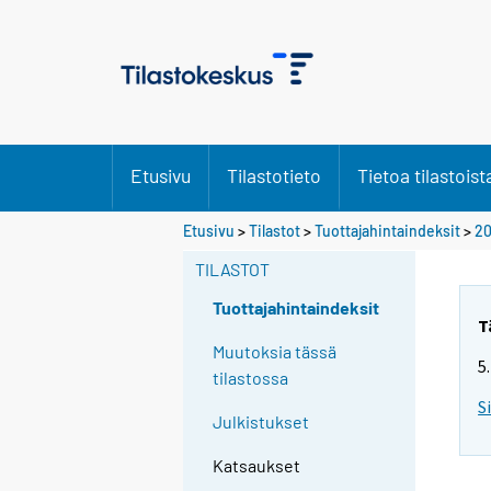
Etusivu
Tilastotieto
Tietoa tilastoist
Etusivu
>
Tilastot
>
Tuottajahintaindeksit
>
20
TILASTOT
Tuottajahintaindeksit
T
Muutoksia tässä
5
tilastossa
S
Julkistukset
Katsaukset