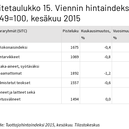
itetaulukko 15. Viennin hintaindeks
49=100, kesäkuu 2015
araryhmät (SITC)
Pisteluku
Kuukausimuutos,
Vuosimuu
%
%
 Kokonaisindeksi
1675
-0,4
intarvikkeet
1069
-0,8
aaka-aineet, syötäväksi
paamattomat
1892
-1,2
almistetut teokset
1557
-0,6
neet ja laitteet sekä
etusvälineet
1494
0,0
e: Tuottajahintaindeksi 2015, kesäkuu. Tilastokeskus