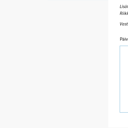
Lisä
Riik
Vast
Päiv