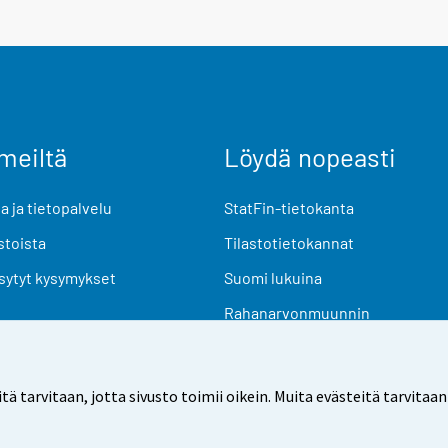
meiltä
Löydä nopeasti
 ja tietopalvelu
StatFin-tietokanta
stoista
Tilastotietokannat
sytyt kysymykset
Suomi lukuina
Rahanarvonmuunnin
Tulevat julkaisut
Tutkimusaineistot
arvitaan, jotta sivusto toimii oikein. Muita evästeitä tarvitaan