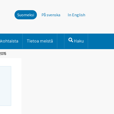
Suomeksi
På svenska
In English
nkohtaista
Tietoa meistä
Haku
2015