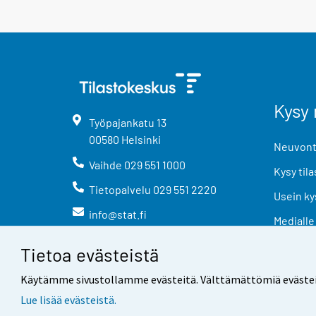
Kysy 
Työpajankatu
13
00580
Helsinki
Neuvonta
Vaihde
029 551 1000
Kysy tila
Tietopalvelu
029 551 2220
Usein ky
info@stat.fi
Medialle
Tietoa evästeistä
Käytämme sivustollamme evästeitä. Välttämättömiä evästeitä t
Lue lisää evästeistä.