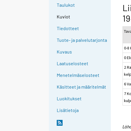
Taulukot
Li
19
Kuviot
Tiedotteet
Tav
Tuote- ja palvelutarjonta
0-8
Kuvaus
0 El
Laatuselosteet
2 R
kel
Menetelmäselosteet
6 V
Käsitteet ja määritelmät
7 Ko
Luokitukset
kulj
Lisätietoja
Lähd