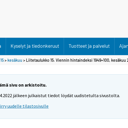
a
Kyselyt ja tiedonkeruut
Tuotteet ja palvelut
Aja
15
>
kesäkuu
> Liitetaulukko 15. Viennin hintaindeksi 1949=100, kesäkuu 
ämä sivu on arkistoitu.
.4.2022 jälkeen julkaistut tiedot löydät uudistetulta sivustolta.
iirry uudelle tilastosivulle