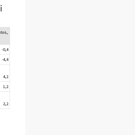
i
tos,
-0,4
-4,4
4,2
1,2
2,2