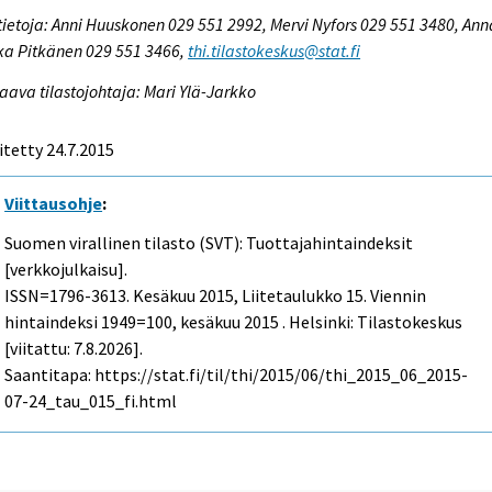
tietoja: Anni Huuskonen 029 551 2992, Mervi Nyfors 029 551 3480, Ann
ka Pitkänen 029 551 3466,
thi.tilastokeskus@stat.fi
aava tilastojohtaja: Mari Ylä-Jarkko
itetty 24.7.2015
Viittausohje
:
Suomen virallinen tilasto (SVT): Tuottajahintaindeksit
[verkkojulkaisu].
ISSN=1796-3613.
Kesäkuu
2015, Liitetaulukko 15. Viennin
hintaindeksi 1949=100, kesäkuu 2015 . Helsinki: Tilastokeskus
[viitattu: 7.8.2026].
Saantitapa: https://stat.fi/til/thi/2015/06/thi_2015_06_2015-
07-24_tau_015_fi.html