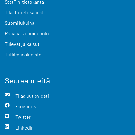
StatFin-tietokanta
Tilastotietokannat
Suomi lukuina
Rahanarvonmuunnin
Tulevat julkaisut
Tutkimusaineistot
Seuraa meitä
Tilaa uutisviesti
Facebook
Twitter
LinkedIn