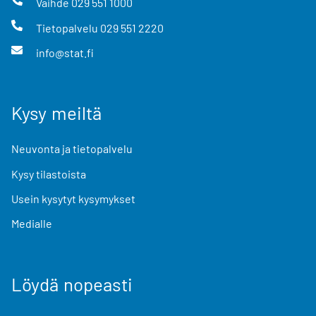
Vaihde
029 551 1000
Tietopalvelu
029 551 2220
info@stat.fi
Kysy meiltä
Neuvonta ja tietopalvelu
Kysy tilastoista
Usein kysytyt kysymykset
Medialle
Löydä nopeasti