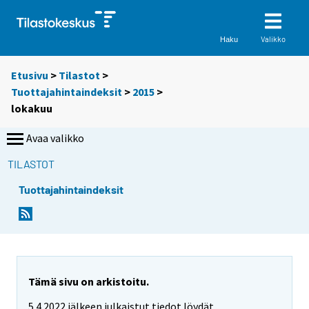
Valikko
Haku
Etusivu
>
Tilastot
>
Tuottajahintaindeksit
>
2015
>
lokakuu
Avaa valikko
TILASTOT
Tuottajahintaindeksit
Tämä sivu on arkistoitu.
5.4.2022 jälkeen julkaistut tiedot löydät