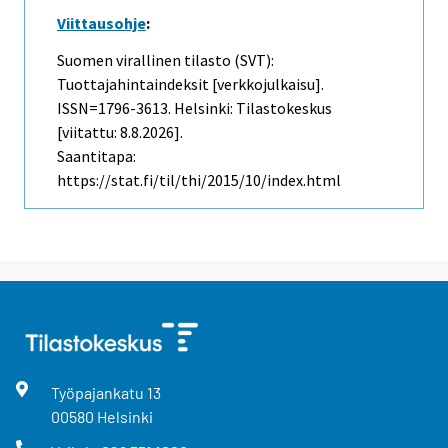
Viittausohje
:
Suomen virallinen tilasto (SVT):
Tuottajahintaindeksit [verkkojulkaisu].
ISSN=1796-3613. Helsinki: Tilastokeskus
[viitattu: 8.8.2026].
Saantitapa:
https://stat.fi/til/thi/2015/10/index.html
Työpajankatu
13
00580
Helsinki