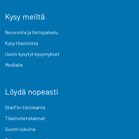
Kysy meiltä
Neuvonta ja tietopalvelu
Kysy tilastoista
Usein kysytyt kysymykset
Medialle
Löydä nopeasti
StatFin-tietokanta
Tilastotietokannat
Suomi lukuina