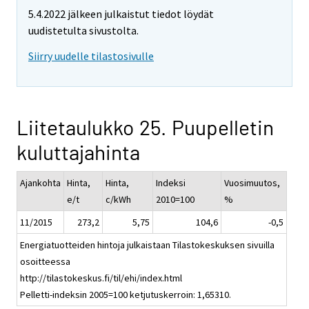
5.4.2022 jälkeen julkaistut tiedot löydät
uudistetulta sivustolta.
Siirry uudelle tilastosivulle
Liitetaulukko 25. Puupelletin
kuluttajahinta
Ajankohta
Hinta,
Hinta,
Indeksi
Vuosimuutos,
e/t
c/kWh
2010=100
%
11/2015
273,2
5,75
104,6
-0,5
Energiatuotteiden hintoja julkaistaan Tilastokeskuksen sivuilla
osoitteessa
http://tilastokeskus.fi/til/ehi/index.html
Pelletti-indeksin 2005=100 ketjutuskerroin: 1,65310.