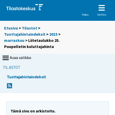
Valikko
Haku
Etusivu
>
Tilastot
>
Tuottajahintaindeksit
>
2015
>
marraskuu
> Liitetaulukko 25.
Puupelletin kuluttajahinta
Avaa valikko
TILASTOT
Tuottajahintaindeksit
Tämä sivu on arkistoitu.