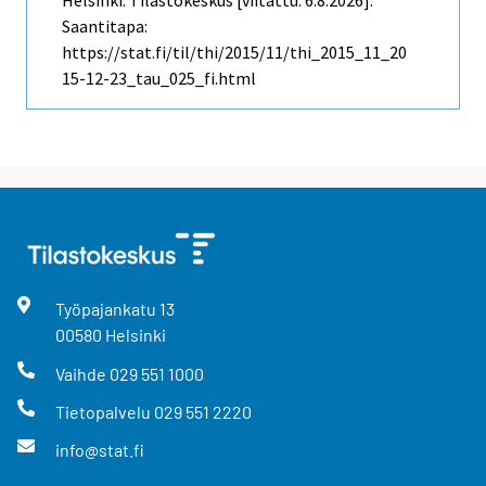
Helsinki: Tilastokeskus [viitattu: 6.8.2026].
Saantitapa:
https://stat.fi/til/thi/2015/11/thi_2015_11_20
15-12-23_tau_025_fi.html
Työpajankatu
13
00580
Helsinki
Vaihde
029 551 1000
Tietopalvelu
029 551 2220
info@stat.fi